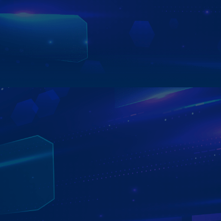
Sản phẩm có thể đáp ứng mọi nhu cầu giải trí hiện tại:
Youtube không quảng cáo, MyTV, FPTPlay, VTVGO,
Netflix...
Xem chi tiết