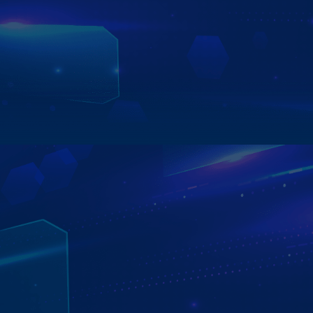
ZESTECH
Màn hình ô tô thông minh tiêu chuẩn xuất Mỹ Zestech với
các tính năng thông minh - tiện ích - an toàn được kỹ
thuật viên Hyundai Sài Gòn đánh giá cao.
Xem chi tiết