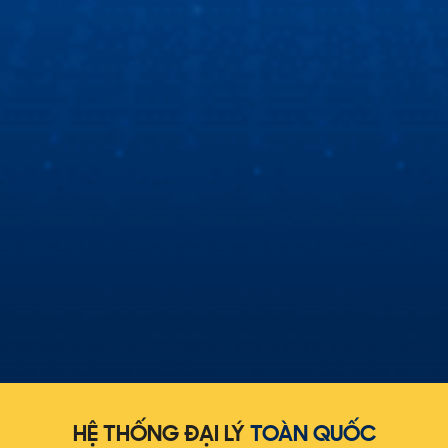
Cùng Hùng Lâm XeHay và BTV Thu Hà tìm hiểu
màn hình Zestech
Hùng Lâm Xe Hay cùng Biên tập viên Thu Hà đột nhập
showroom Zestech để tìm hiểu nguyên nhân sự khác biệt
về màn hình ô tô thông minh Zestech!
HỆ THỐNG ĐẠI LÝ
TOÀN QUỐC