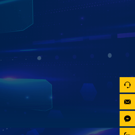
KẾT NỐI CÁC THIẾT BỊ NGOẠI VI
Màn hình dành cho xe Ford có khả năng kết nối và hiển
thị các thiết bị ngoại vị như: camera 360, camera hành
trình, cảm biến áp suất lốp,...
Với tính năng này, bạn hoàn toàn có thể trang bị thêm các
thiết bị giúp hỗ trợ quan sát, lái xe an toàn
Xem chi tiết