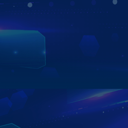
Sản phẩm mang tới cho người dùng trải nghiệm lái xe
rảnh tay rảnh mắt, an toàn thông qua điều khiển giọng
nói. Không còn các câu lệnh khuôn mẫu, trợ lý Kiki linh
hoạt nghe - hiểu giọng nói 3 miền Bắc - Trung - Nam, rút
ngắn khoảng cách giữa con người và máy móc.
Ngoài ra, bạn càng tương tác nhiều bằng giọng nói, Kiki
sẽ càng thông minh và đáp ứng tốt nhất mong muốn của
người dùng.
Xem chi tiết