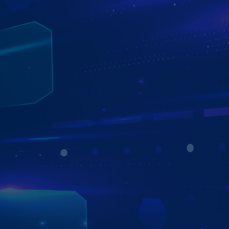
TRẢI NGHIỆM CỦA ANH TÂN- THƯỜNG
TÍN SAU KHI SỬ DỤNG MÀN HÌNH ZESTECH
ĐƯỢC HƠN 1 NĂM
Anh Tân - một khách hàng đến từ Thường Tín, sau hơn 1
năm lắp đặt và sử dụng đã để lại những cảm nhận rất tốt
về màn hình ô tô android
Zestech
.