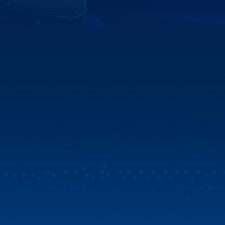
Xem chi tiết
Mua Zestech tặng bản đồ Vietmap Live & sim 4G