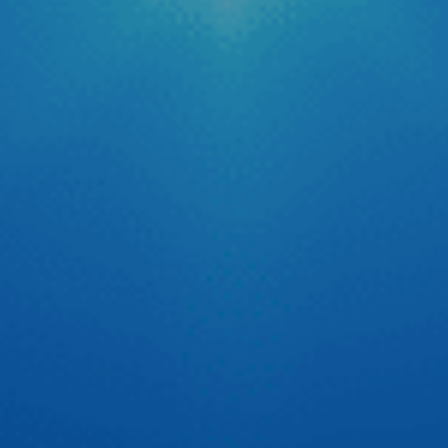
phủ sóng rộng khắp cả nước, nỗi lo về các lỗi vi phạm hành
chính hay còn gọi là “phạt nguội” trở thành mối quan tâm
hàng đầu của các bác tài. Để giải quyết triệt để vấn đề
quên kiểm tra lỗi dẫn […]
Tự tin thể hiện chất riêng cùng cầu thủ Quang Hải
Trên sân cỏ, Quang Hải tự tin với tinh thần thép cùng đôi
chân vững chãi đưa bóng vào lưới. Còn trên xế yêu thì Hải
luôn có 1 người bạn màn hình android ô tô Zestech đồng
hành để tự tin thể hiện chất riêng với giao diện cá nhân