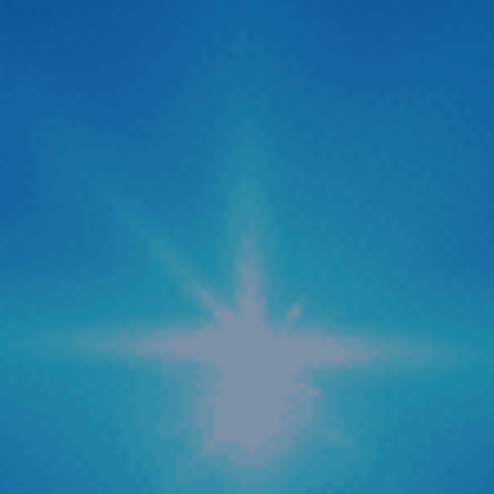
Thị trường công nghệ ô tô vừa chính thức đón nhận một
“cú hích” cực lớn với sự xuất hiện của Camera hành trình
C500 ADAS đến từ thương hiệu Zestech. Không giấu giếm
tham vọng định vị đây là dòng “Cam hành trình ADAS
thông minh siêu nét 2026“, siêu phẩm này được kỳ […]
Zestech cập nhật tính năng AI tự động tra cứu
phạt nguội mới
Trong bối cảnh hệ thống camera giám sát giao thông được