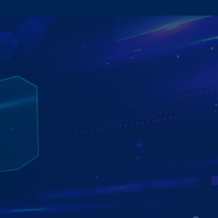
RA LỆNH GIỌNG NÓI THÔNG MINH VỚI
TRỢ LÝ KIKI
NGHE HIỂU GIỌNG NÓI 3 MIỀN BẮC - TRUNG - NAM