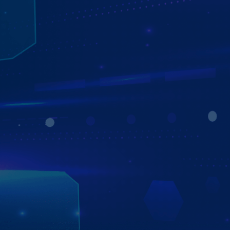
TÍCH HỢP ĐA DẠNG BẢN ĐỒ DẪN
ĐƯỜNG
CHỈ ĐƯỜNG THÔNG MINH, CHÍNH XÁC
Màn hình Zestech dành riêng cho xe Ford tích hợp đa
dạng bản đồ dẫn đường từ các nhà cung cấp uy tín hàng
đầu. Bạn có thể chọn bản đồ phù hợp với nhu cầu và sở
thích của mình, hoặc chuyển đổi giữa các bản đồ một
cách dễ dàng.
Màn hình Zestech dành riêng cho xe Ford cũng hỗ trợ bạn
tìm đường nhanh chóng bằng giọng nói vô cùng chính
xác. Bạn chỉ cần nói ra điểm đến mong muốn, và màn
hình sẽ hiển thị cho bạn lộ trình tối ưu nhất, cùng với các
thông tin hữu ích như khoảng cách, thời gian, tình trạng
giao thông,...