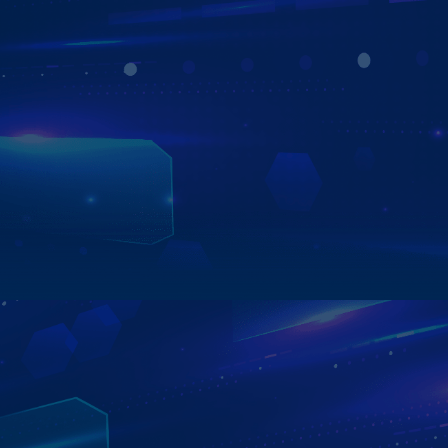
CHẠY ĐA NHIỆM ỨNG DỤNG
Bạn hoàn toàn có thể vừa xem chỉ đường qua ứng dụng
bản đồ vừa có thể Youtube cùng lúc trên màn hình
Zestech. Tính năng chia đôi màn hình mang tới trải
nghiệm đa nhiệm cực kỳ thú vị cho người dùng.
Xem chi tiết