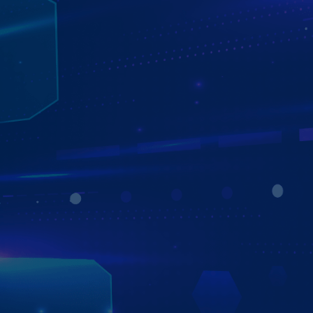
CẢNH BÁO GIỚI HẠN TỐC ĐỘ VÀ HIỂN
THỊ MẬT ĐỘ GIAO THÔNG
Các ứng dụng bản đồ hàng đầu giúp cập nhật giới hạn và
cảnh báo tốc độ an toàn cho người dùng. Nhờ đó bạn sẽ
có hành trình di chuyển an toàn nhất.
Bên cạnh đó, việc hiển thị mật độ giao thông nơi xe lưu
thông trên ứng dụng Google Maps cũng là giải pháp hoàn
hảo giúp tài xế có thể xử lý được những tình huống giao