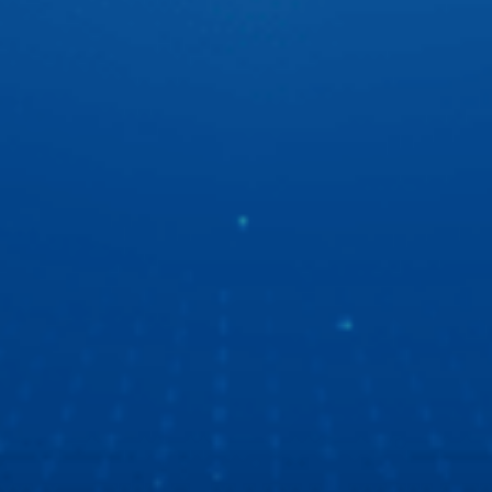
hóa cực ấn tượng.
“Ngọc Hoàng” Quốc Khánh du ngoạn bằng xe ô tô
thông minh
“Ngọc Hoàng” Quốc Khánh lần đầu chia sẻ về trải nghiệm
xe ô tô thông minh thế hệ mới. Tất cả là nhờ màn hình ô tô
Zestech với giao diện mốt, công nghệ tốt, chất lượng thì
số 1!