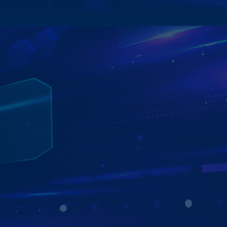
Xem chi tiết
KỸ THUẬT VIÊN HYUNDAI SÀI GÒN ĐÁNH
GIÁ CAO VỀ TÍNH NĂNG TRÊN MÀN HÌNH