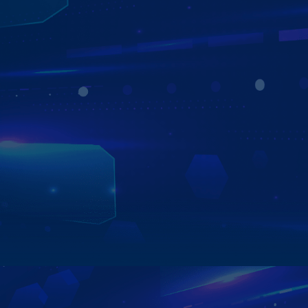
MÀN HÌNH ANDROID ZESTECH ĐƯỢC KỸ
THUẬT VIÊN TOYOTA BẮC GIANG ĐÁNH
GIÁ CAO VỀ CHẤT LƯỢNG
Sau khi trải nghiệm và lắp đặt cho khách hàng, kỹ thuật
viên của Toyota Bắc Giang thực sự đánh giá cao
Màn hình
ô tô android
Zestech từ thiết kế bên ngoài cho cấu hình
bên trong và cả các tính năng cực kỳ thông minh, tiện ích.
Xem chi tiết