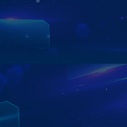
TÍCH HỢP 2 HỆ ĐIỀU HÀNH: SYNC4 VÀ
ANDROID
Chuyển đổi dễ dàng giữa 2 hệ điều hành Andoird và hệ
điều hành SYNC4 Zin của xe Everest
Xem chi tiết