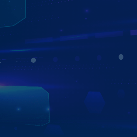
PHÓNG SỰ VTV3: ZESTECH ĐỒNG HÀNH
CÙNG CÁC HÃNG Ô TÔ VÀ NGƯỜI TIÊU
DÙNG
Zestech ký kết thỏa thuận hợp tác chiến lược bền vững và
phát triển với hơn 750 đại lý trên toàn quốc. Đặc biệt với
nhiều các hãng xe ô tô lớn tại Việt Nam như Toyota Long
Biên, Toyota Bắc Giang, Hyundai Sài Gòn, Mitsubishi Quy
Nhơn,…Đánh dấu bước tiến quan trọng trong sự phát
triển thịnh vượng của Zestech với các đơn vị đối tác và
khách hàng.
Xem chi tiết