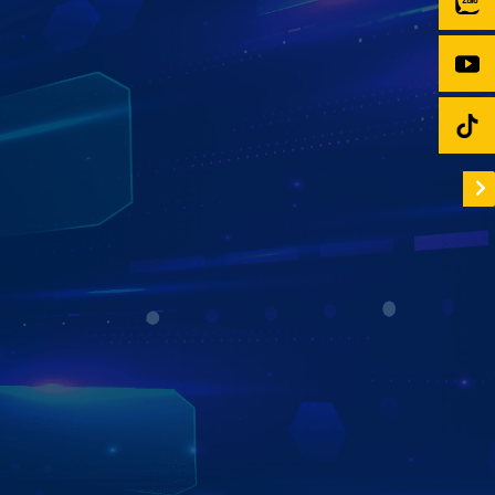
SỬ DỤNG MỌI TÍNH NĂNG ZIN CỦA XE
Tại đây, có thể điều chỉnh nhiệt độ, tốc độ gió, vị trí gió,
tắt bật điều hòa tại từng hàng ghế riêng biệt.