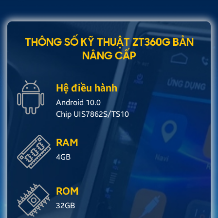
THÔNG SỐ KỸ THUẬT ZT360G BẢN
NÂNG CẤP
Hệ điều hành
Android 10.0
Chip UIS7862S/TS10
RAM
4GB
ROM
32GB