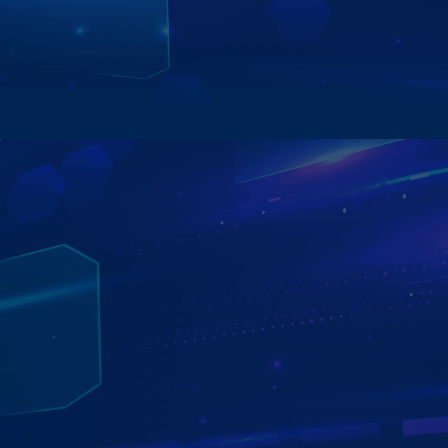
tối ưu,... – mang đến trải nghiệm lái xe chủ động, an toàn
và tiện lợi trên mọi hành trình.
Xem chi tiết