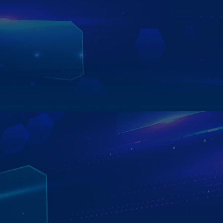
lái điều khiển mọi thao tác bằng giọng nói hoàn toàn rảnh
tay. Từ mở bản đồ, nghe nhạc, gọi điện đến kiểm tra
thông tin thời tiết, phạt nguội… – tất cả đều được thực
hiện nhanh chóng, chính xác, mang lại trải nghiệm lái xe
an toàn và tiện lợi hơn.
Xem chi tiết