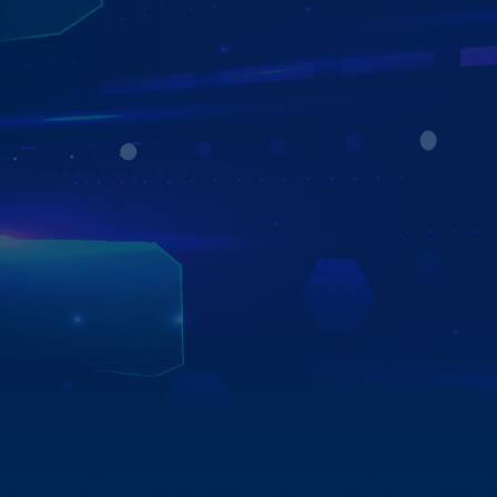
ZESTECH ĐỒNG HÀNH CÙNG CÁC HÃNG
Ô TÔ VÀ NGƯỜI TIÊU DÙNG
Zestech ký kết thỏa thuận hợp tác chiến lược bền vững và
phát triển với hơn 750 đại lý trên toàn quốc. Đặc biệt với
nhiều các hãng xe ô tô lớn tại Việt Nam như Toyota Long
Biên, Toyota Bắc Giang, Hyundai Sài Gòn, Mitsubishi Quy
Nhơn,…Đánh dấu bước tiến quan trọng trong sự phát
triển thịnh vượng của Zestech với các đơn vị đối tác và
khách hàng.
Xem chi tiết