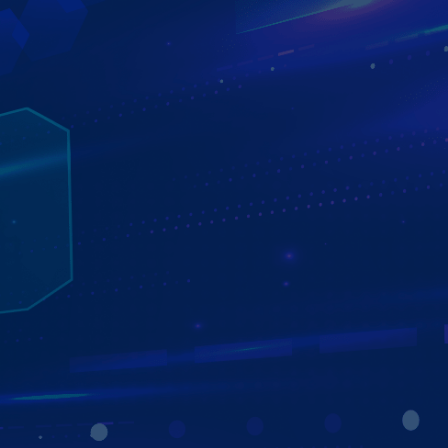
HỆ THỐNG CAMERA 360 SẮC NÉT
QUAN SÁT TOÀN CẢNH - LÁI XE AN TOÀN
Hệ thống Camera 360 trên Màn hình Zestech ZT360G
giúp người lái quan sát toàn cảnh xung quanh xe một
cách rõ nét và an toàn hơn.