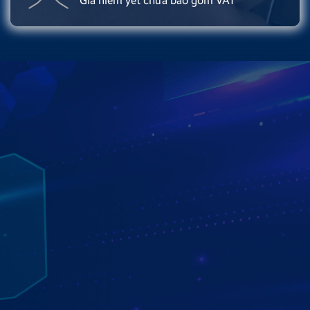
Giá niêm yết chưa bao gồm VAT
MÀN HÌNH ZESTECH ZT360G