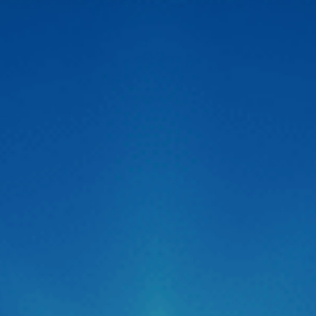
cao. Đây là giải pháp vượt trội giúp […]
Zestech ra mắt Camera hành trình C500 ADAS
thông minh siêu nét 2026
Thị trường công nghệ ô tô vừa chính thức đón nhận một
“cú hích” cực lớn với sự xuất hiện của Camera hành trình
C500 ADAS đến từ thương hiệu Zestech. Không giấu giếm
tham vọng định vị đây là dòng “Cam hành trình ADAS
thông minh siêu nét 2026“, siêu phẩm này được kỳ […]