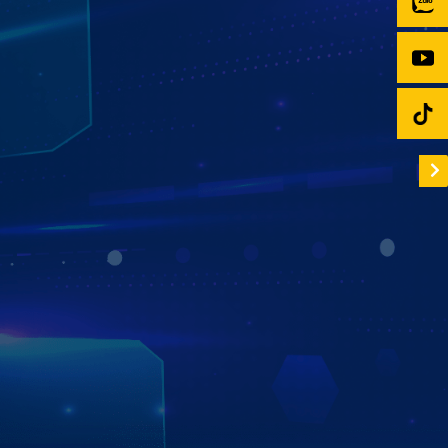
QUẢN LÝ, ĐỊNH VỊ XE TỪ XA
QUA ỨNG DỤNG ZESTECH TRACKING
Ứng dụng Zestech Tracking trên Màn hình Zestech
ZT360G giúp bạn quản lý và theo dõi vị trí xe từ xa mọi
lúc, mọi nơi. Dễ dàng định vị xe theo thời gian thực, xem
lại lịch sử di chuyển trong 365 ngày, kiểm tra trạng thái
xe, thời gian dừng đỗ, cùng nhận cảnh báo an toàn ngay
trên điện thoại – mang đến sự an tâm và chủ động tối đa
trong mỗi chuyến đi.