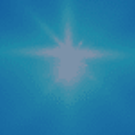
Zestech cập nhật tính năng AI tự động tra cứu
phạt nguội mới
Trong bối cảnh hệ thống camera giám sát giao thông được
phủ sóng rộng khắp cả nước, nỗi lo về các lỗi vi phạm hành
chính hay còn gọi là “phạt nguội” trở thành mối quan tâm
hàng đầu của các bác tài. Để giải quyết triệt để vấn đề
quên kiểm tra lỗi dẫn […]