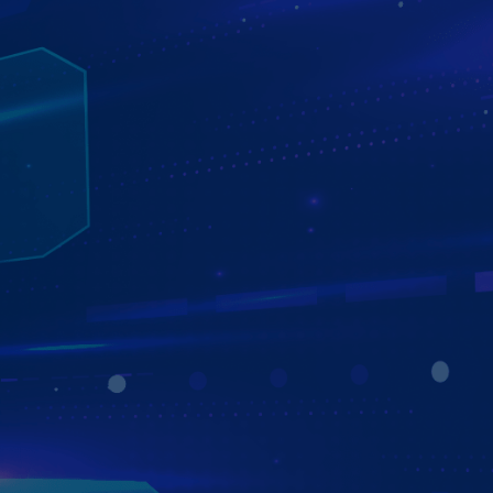
TỰ ĐỘNG CẬP NHẬT PHẦN MỀM - ỨNG
DỤNG
QUA MẠNG OTA (OVER-THE-AIR)
Màn hình Zestech ZT360G được trang bị Công nghệ cập
nhật phần mềm OTA (Over-The-Air), cho phép nâng cấp
hệ thống trực tuyến mà không cần mang xe đến trung
tâm bảo hành.