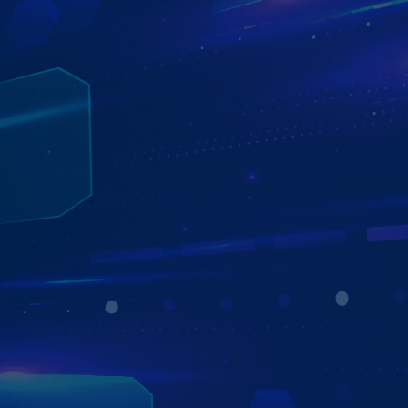
ĐA DẠNG ỨNG DỤNG DẪN ĐƯỜNG
VỚI BẢN ĐỒ GOOGLE MAPS TIỆN LỢI
Màn hình Zestech ZT360G hỗ trợ đa dạng ứng dụng dẫn
đường như Google Maps, Navitel… giúp người lái dễ dàng
xác định vị trí, dự đoán thời gian di chuyển, gợi ý lộ trình