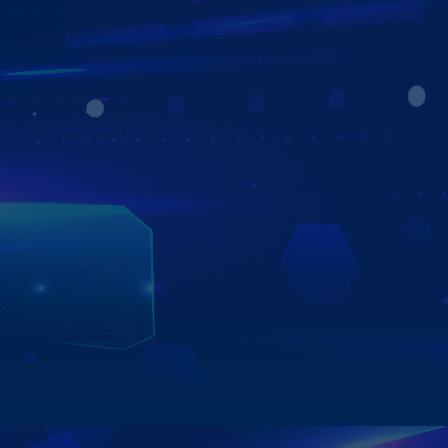
THÔNG MINH - TIỆN ÍCH - AN TOÀN
Màn hình Zestech ZT360G mang đến trải nghiệm lái xe
thông minh và an toàn với nhiều tính năng nổi bật:
- Camera 360 toàn cảnh: Hiển thị hình ảnh xung quanh
xe, hỗ trợ đỗ xe an toàn.
- Tắt máy ghi hình: Canera vẫn ghi hình sau khi xe đã tắt
máy (mặc định tự ngắt sau 2 giờ để bảo vệ ắc quy)
- Điều khiển bằng giọng nói: Ra lệnh nhanh, thao tác rảnh
tay.
- Định vị & quản lý xe từ xa: Theo dõi xe ngay trên điện
thoại.
Zestech ZT360G – Màn hình Android ô tô thế hệ mới, tiện
nghi và an toàn trên mọi hành trình.
Xem chi tiết