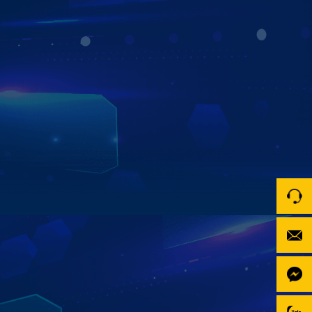
TRẢI NGHIỆM ĐA NHIỆM CỰC ĐỈNH
CHIA ĐÔI MÀN HÌNH SONG SONG
Tính năng đa nhiệm trên Màn hình trên Zestech ZT360G
giúp bạn dễ dàng thực hiện nhiều tác vụ cùng lúc – vừa
dẫn đường, vừa nghe nhạc, xem video hay theo dõi
Camera 360 mà không bị gián đoạn. Trải nghiệm mượt,
thao tác linh hoạt và tối ưu hiệu suất sử dụng.
Xem chi tiết