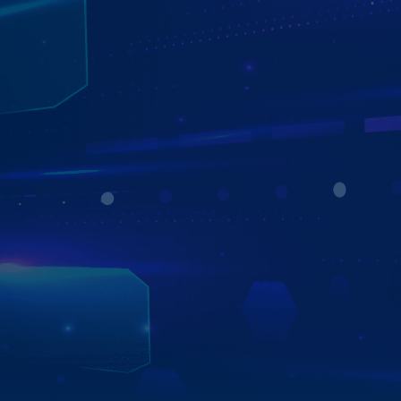
TẮT MÁY GHI HÌNH
Tính năng “Tắt máy ghi hình” trên Màn hình ZT360G cho
phép hệ thống Camera tiếp tục ghi hình ngay cả khi xe đã
tắt máy, giúp giám sát an ninh xung quanh xe mọi lúc,
mọi nơi.
Ở chế độ mặc định, Camera sẽ chỉ ghi hình trong 2 giờ
sau khi tắt máy, sau đó tự động ngắt hệ thống để đảm
bảo an toàn và tránh hao bình.
Xem chi tiết