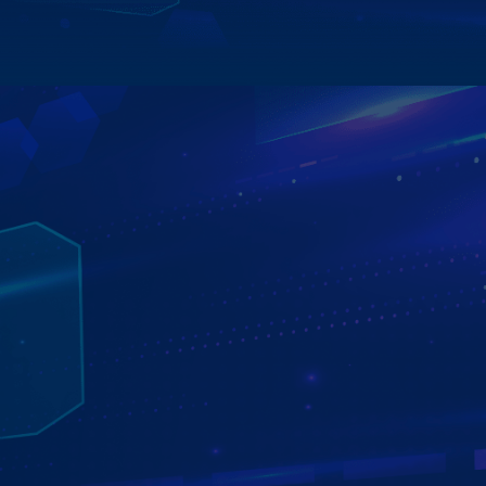
Xem chi tiết
TRA CỨU PHẠT NGUỘI TỰ ĐỘNG
ĐƠN GIẢN - TIỆN LỢI - NHANH CHÓNG