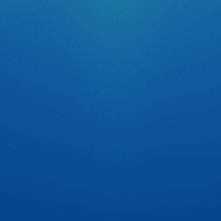
Tự tin thể hiện chất riêng cùng cầu thủ Quang Hải
Trên sân cỏ, Quang Hải tự tin với tinh thần thép cùng đôi
chân vững chãi đưa bóng vào lưới. Còn trên xế yêu thì Hải
luôn có 1 người bạn màn hình android ô tô Zestech đồng
hành để tự tin thể hiện chất riêng với giao diện cá nhân
hóa cực ấn tượng.