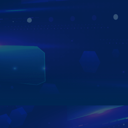
Màn hình Zestech ZT360G hỗ trợ tra cứu phạt nguội
thông minh với 2 cách cực tiện lợi:
- Tự động thông báo phạt nguội ngay khi vừa khởi động
xe.
- Tra cứu nhanh bằng giọng nói với câu lệnh đơn giản:
“Phạt nguội + biển số xe”, hệ thống sẽ hiển thị kết quả chỉ
trong vài giây.
Tính năng giúp tài xế chủ động hơn trong việc theo dõi,
xử lý vi phạm và đảm bảo hành trình luôn an toàn, minh
bạch và suôn sẻ.
Xem chi tiết