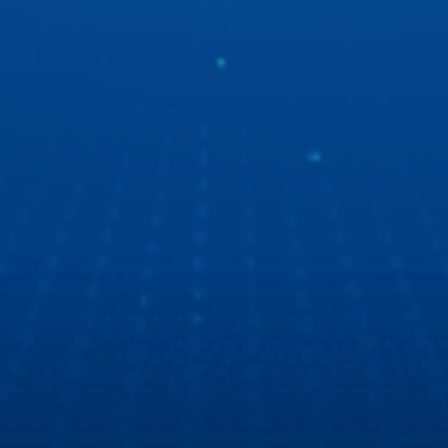
“Ngọc Hoàng” Quốc Khánh du ngoạn bằng xe ô tô
thông minh
“Ngọc Hoàng” Quốc Khánh lần đầu chia sẻ về trải nghiệm
xe ô tô thông minh thế hệ mới. Tất cả là nhờ màn hình ô tô
Zestech với giao diện mốt, công nghệ tốt, chất lượng thì
số 1!