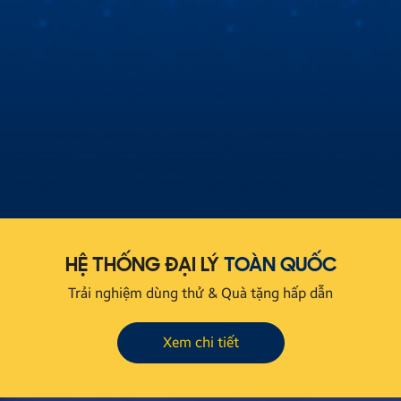
Cùng Hùng Lâm XeHay và BTV Thu Hà tìm hiểu
màn hình Zestech
Hùng Lâm Xe Hay cùng Biên tập viên Thu Hà đột nhập
showroom Zestech để tìm hiểu nguyên nhân sự khác biệt
về màn hình ô tô thông minh Zestech!
HỆ THỐNG ĐẠI LÝ
TOÀN QUỐC
Trải nghiệm dùng thử & Quà tặng hấp dẫn
Xem chi tiết