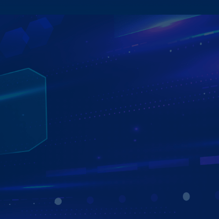
TRỢ LÝ ẢO AI KIKI THÔNG MINH
ĐIỀU KHIỂN MÀN HÌNH BẰNG GIỌNG NÓI
Trợ lý ảo Kiki trên Màn hình Zestech ZT360G giúp người