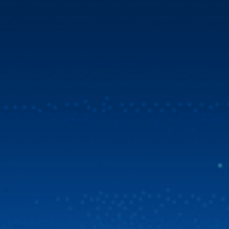
Mua Zestech tặng bản đồ Vietmap Live & sim 4G
tốc độ cao
Tin vui bùng nổ dành cho cộng đồng chủ xe Việt! Zestech
chính thức triển khai chương trình ưu đãi đặc biệt. Từ ngày
31/07/2026, khi chọn mua Zestech tặng bản đồ Vietmap
Live bản quyền sử dụng lên đến 02 năm và sim 4G tốc độ