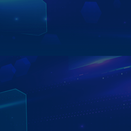
Tính năng Auto Update giúp thiết bị tự động tải và cài đặt
phiên bản mới nhất của ứng dụng khi khởi động, đảm bảo
người dùng luôn được trải nghiệm hiệu năng ổn định,
giao diện tối ưu và tính năng mới nhất.
Xem chi tiết