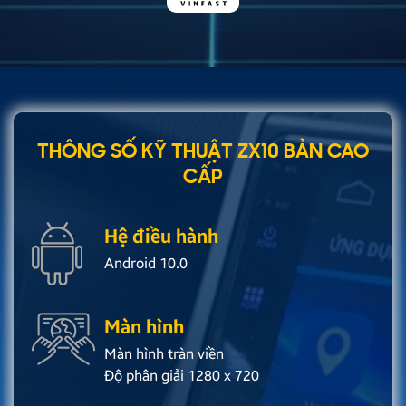
THÔNG SỐ KỸ THUẬT ZX10 BẢN CAO
CẤP
Hệ điều hành
Android 10.0
Màn hình
Màn hình tràn viền
Độ phân giải 1280 x 720