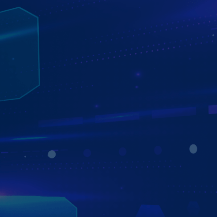
TỰ ĐỘNG THÔNG BÁO PHẠT NGUỘI
NHANH CHÓNG - TIỆN LỢI - CHỦ ĐỘNG
Chỉ cần khởi động xe, màn hình Zestech ZX10 Bản Giới
Hạn sẽ ngay lập tức thông báo tình trạng phạt nguội –
nhanh chóng, chính xác nhờ công nghệ AI thông minh
độc quyền.
Bên cạnh đó, bạn có thể ra lệnh “Phạt nguội + biển số xe”,
và Zestech ZX10 Bản Giới Hạn sẽ tra cứu tức thì, hiển thị