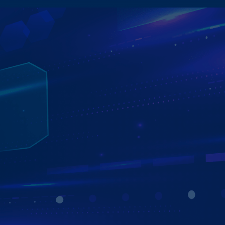
KHO ỨNG DỤNG KHỔNG LỒ
GIẢI TRÍ ĐA PHƯƠNG TIỆN
Từ YouTube đến hàng loạt nền tảng hấp dẫn như Netflix,