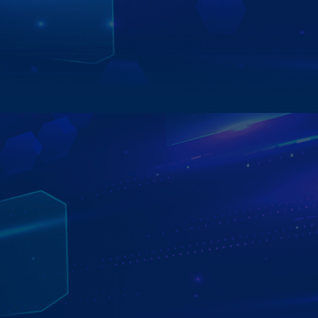
kết quả rõ ràng ngay trên màn hình. Tất cả trong vài giây
– tiện lợi, chủ động và chuẩn công nghệ thời đại số.
Xem chi tiết