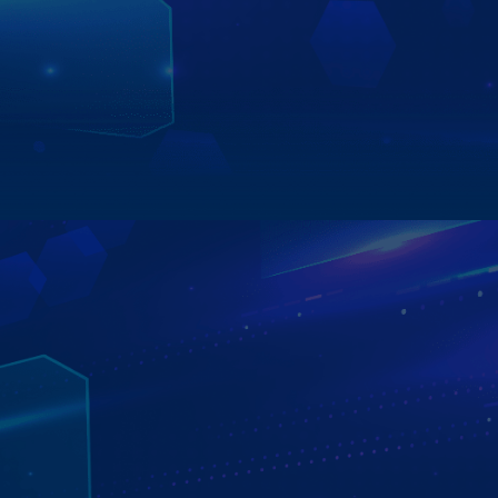
nghe và phản hồi ngay lập tức. Kiki hiểu chuẩn giọng nói
3 miền, tương tác tự nhiên, chính xác và nhanh nhạy –
mang đến trải nghiệm lái xe tiện nghi, an toàn và đậm
chất công nghệ.
Xem chi tiết