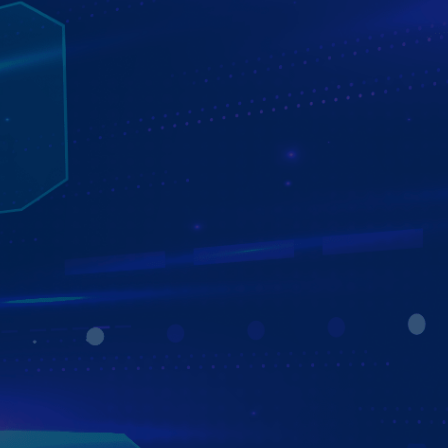
MÀN HÌNH ZESTECH ZX10 BẢN CAO CẤP
CÔNG NGHỆ VƯỢT TRỘI - HIỆU NĂNG MẠNH MẼ
Đánh dấu bước đột phá, cùng những trang bị dẫn dầu,
màn hình Zestech ZX10 Bản Cao Cấp ra mắt mang lại trải
nghiệm vượt đỉnh trên xe hơi:
- Màn hình độ phân giải Full HD, hiển thị mọi hình ảnh sắc
nét và sống động hơn bao giờ hết.
- Nâng cấp hệ thống OTA - Auto Update giúp ứng dụng
luôn hoạt động ở phiên bản mới nhất.
- Công nghệ AI KIKI - Điều khiển mọi tác vụ bằng giọng