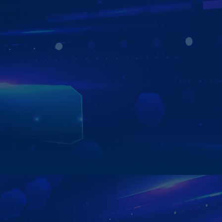
CHẠY ĐA NHIỆM ỨNG DỤNG
CHIA ĐÔI MÀN HÌNH TIỆN LỢI
Với Zestech ZX10 Bản Cao Cấp, bạn có thể vừa xem bản
đồ dẫn đường, vừa mở YouTube song song – tất cả hiển
thị mượt mà trên cùng một màn hình. Tính năng chia đôi
màn hình thông minh mang đến trải nghiệm đa nhiệm
cực tiện lợi, giúp bạn vừa giải trí vừa theo dõi lộ trình mà
không bỏ lỡ bất kỳ khoảnh khắc nào.
Xem chi tiết