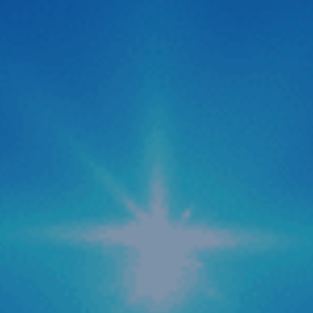
thông minh siêu nét 2026
Thị trường công nghệ ô tô vừa chính thức đón nhận một
“cú hích” cực lớn với sự xuất hiện của Camera hành trình
C500 ADAS đến từ thương hiệu Zestech. Không giấu giếm
tham vọng định vị đây là dòng “Cam hành trình ADAS
thông minh siêu nét 2026“, siêu phẩm này được kỳ […]
Zestech cập nhật tính năng AI tự động tra cứu
phạt nguội mới