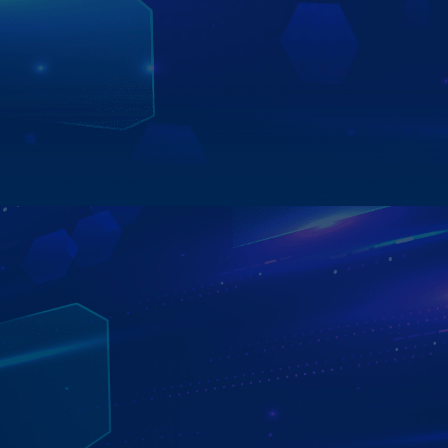
nói
- Đế tản nhiệt hợp kim Titan - công nghệ được các hãng
xe như Tesla, Toyota…sử dụng giúp sản phẩm hoạt động
ổn định, duy trì hiệu suất.
Xem chi tiết