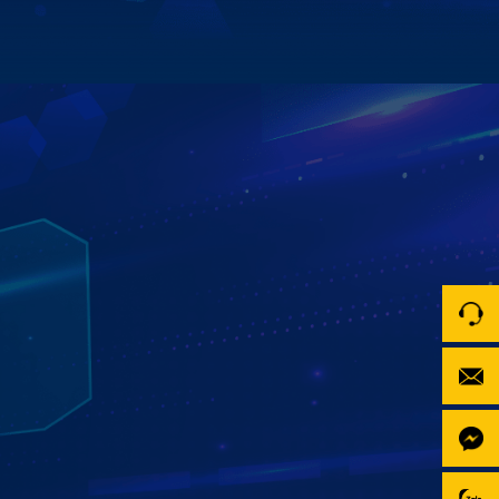
Xem chi tiết
QUẢN LÝ ĐỊNH VỊ XE TỪ XA
TRÊN APP ZESTECH TRACKING