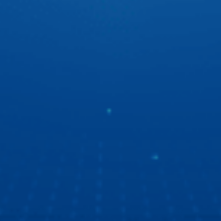
hành để tự tin thể hiện chất riêng với giao diện cá nhân
hóa cực ấn tượng.
“Ngọc Hoàng” Quốc Khánh du ngoạn bằng xe ô tô
thông minh
“Ngọc Hoàng” Quốc Khánh lần đầu chia sẻ về trải nghiệm
xe ô tô thông minh thế hệ mới. Tất cả là nhờ màn hình ô tô
Zestech với giao diện mốt, công nghệ tốt, chất lượng thì
số 1!