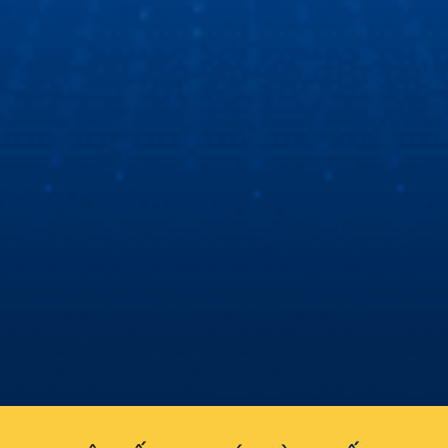
Cùng Hùng Lâm XeHay và BTV Thu Hà tìm hiểu
màn hình Zestech
Hùng Lâm Xe Hay cùng Biên tập viên Thu Hà đột nhập
showroom Zestech để tìm hiểu nguyên nhân sự khác biệt
về màn hình ô tô thông minh Zestech!