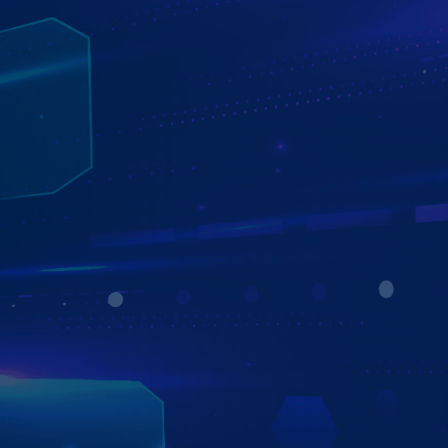
ZESTECH ĐỒNG HÀNH CÙNG CÁC HÃNG
Ô TÔ VÀ NGƯỜI TIÊU DÙNG
Zestech ký kết thỏa thuận hợp tác chiến lược bền vững và
phát triển với hơn 750 đại lý trên toàn quốc. Đặc biệt với
nhiều các hãng xe ô tô lớn tại Việt Nam như Toyota Long
Biên, Toyota Bắc Giang, Hyundai Sài Gòn, Mitsubishi Quy
Nhơn,…Đánh dấu bước tiến quan trọng trong sự phát
triển thịnh vượng của Zestech với các đơn vị đối tác và