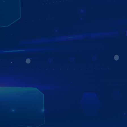
CÔNG NGHỆ OTA - AUTO UPDATE
TỰ ĐỘNG CẬP NHẬT HỆ THỐNG - ỨNG DỤNG
Màn hình Zestech ZX10 Bản Cao Cấp nâng tầm trải
nghiệm người dùng với công nghệ cập nhật phần mềm
OTA (Over-The-Air) – cho phép nâng cấp hệ thống trực
tuyến mọi lúc, mọi nơi, không cần mang xe đến trung tâm
bảo hành.
Nhờ tính năng Auto Update thông minh, thiết bị sẽ tự
động tải và cài đặt phiên bản mới nhất ngay khi khởi
động, giúp bạn luôn được tận hưởng: hiệu năng mượt mà,
giao diện tối ưu, tính năng mới nhất – tất cả đều trong
tầm tay!