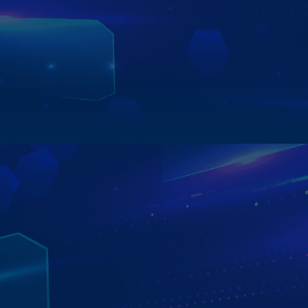
Zing MP3, VieON, FPT Play…, tất cả đều được cài sẵn và
sẵn sàng hoạt động.
Chỉ một chạm nhẹ – bạn đã có thể thưởng thức âm nhạc,
phim ảnh và chương trình yêu thích mọi lúc, mọi nơi, biến
mọi chuyến đi thành một hành trình giải trí đúng nghĩa.
Xem chi tiết