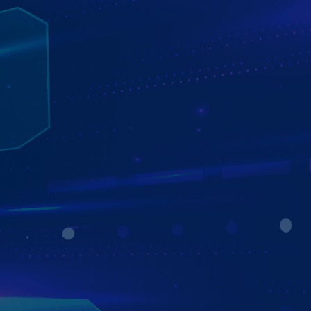
RA LỆNH GIỌNG NÓI THÔNG MINH VỚI
TRỢ LÝ AI KIKI
NGHE HIỂU GIỌNG NÓI 3 MIỀN BẮC - TRUNG - NAM
Zestech ZX10 Bản Cao Cấp đưa bạn bước vào kỷ nguyên
lái xe thông minh chuẩn AI, nơi mọi thao tác trên xe được
điều khiển hoàn toàn bằng giọng nói – rảnh tay, rảnh mắt
nhưng vẫn làm chủ hành trình.
Với trợ lý ảo Kiki, mọi yêu cầu của bạn đều được lắng