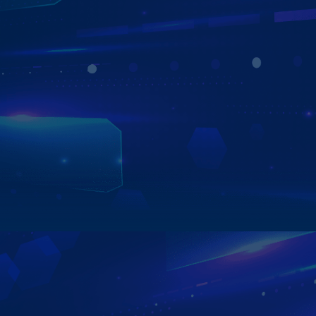
BÙNG NỔ QUÀ TẶNG
KHI MUA MÀN HÌNH ZESTECH ZX10 BẢN CAO CẤP
- Bản đồ Vietmap Live
- Sim 4G tốc độ cao
- Định vị xe trọn đời
Xem chi tiết