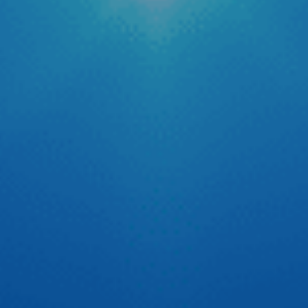
Trong bối cảnh hệ thống camera giám sát giao thông được
phủ sóng rộng khắp cả nước, nỗi lo về các lỗi vi phạm hành
chính hay còn gọi là “phạt nguội” trở thành mối quan tâm
hàng đầu của các bác tài. Để giải quyết triệt để vấn đề
quên kiểm tra lỗi dẫn […]
Tự tin thể hiện chất riêng cùng cầu thủ Quang Hải
Trên sân cỏ, Quang Hải tự tin với tinh thần thép cùng đôi
chân vững chãi đưa bóng vào lưới. Còn trên xế yêu thì Hải
luôn có 1 người bạn màn hình android ô tô Zestech đồng