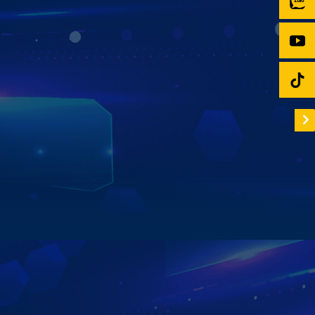
Màn hình Zestech ZX10 Bản Cao Cấp giúp bạn theo dõi
“xế cưng” mọi lúc, mọi nơi qua ứng dụng Zestech
Tracking ngay trên điện thoại! Với khả năng định vị vị trí
chính xác, bạn dễ dàng biết được xe đang ở đâu, di
chuyển thế nào.
Đặc biệt, hệ thống còn lưu trữ lịch trình suốt 365 ngày –
nhờ bộ nhớ siêu khủng, cho phép bạn xem lại toàn bộ
hành trình bất cứ khi nào cần.
Xem chi tiết