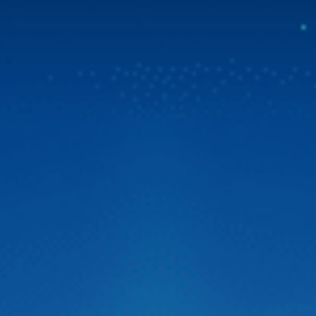
Mua Zestech tặng bản đồ Vietmap Live & sim 4G
tốc độ cao
Tin vui bùng nổ dành cho cộng đồng chủ xe Việt! Zestech
chính thức triển khai chương trình ưu đãi đặc biệt. Từ ngày
31/07/2026, khi chọn mua Zestech tặng bản đồ Vietmap
Live bản quyền sử dụng lên đến 02 năm và sim 4G tốc độ
cao. Đây là giải pháp vượt trội giúp […]
Zestech ra mắt Camera hành trình C500 ADAS