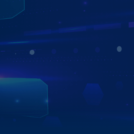
ĐA DẠNG BẢN ĐỒ DẪN ĐƯỜNG
VỚI GOOGLE MAPS TIỆN LỢI
Màn hình Zestech ZX10 Bản Cao Cấp giúp bạn làm chủ
mọi hành trình với hệ thống dẫn đường đa ứng dụng như
Google Maps, Navitel…, mang đến sự linh hoạt và tiện lợi
tối đa.
Chỉ vài thao tác đơn giản, bạn đã có thể biết chính xác vị
trí, thời gian di chuyển và nhận gợi ý lộ trình tối ưu, giúp
tiết kiệm nhiên liệu, rút ngắn thời gian và tận hưởng
chuyến đi trọn vẹn, thoải mái hơn bao giờ hết.
Xem chi tiết