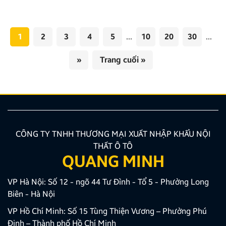
tuyến tối ưu nhất từ Zestech, đảm bảo lộ trình luôn
[…]
1
2
3
4
5
...
10
20
30
...
»
Trang cuối »
CÔNG TY TNHH THƯƠNG MẠI XUẤT NHẬP KHẨU NỘI
THẤT Ô TÔ
QUANG MINH
VP Hà Nội: Số 12 - ngõ 44 Tư Đình - Tổ 5 - Phường Long
Biên - Hà Nội
VP Hồ Chí Minh: Số 15 Tùng Thiện Vương – Phường Phú
Định – Thành phố Hồ Chí Minh