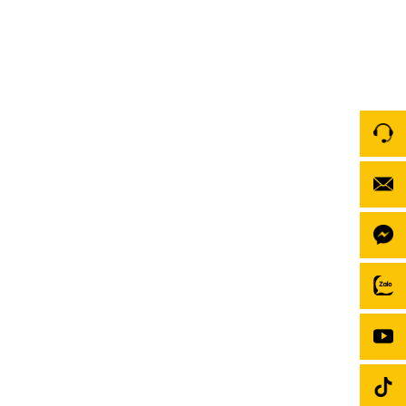
Màn hình liền cam360 là gì? Tính năng màn hình
liền camera 360
Khám phá trọn bộ tính năng màn hình liền camera
360 – giải pháp công nghệ 2 trong 1 giúp nâng tầm
an toàn và giải trí cho ô tô. Cùng Zestech tìm hiểu chi
tiết cấu tạo, cách hoạt động và lý do đây là xu hướng
nâng cấp hàng đầu hiện nay. 1. […]