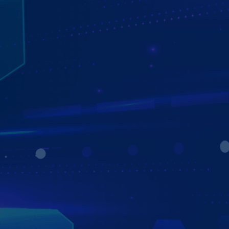
MÀN HÌNH ZESTECH ZX10
THÔNG MINH - TIỆN ÍCH - AN TOÀN
Màn hình Zestech ZX10 mang đến trải nghiệm lái xe an
toàn và tiện nghi nhờ hàng loạt công nghệ thông minh
vượt trội:
- Điều khiển bằng giọng nói – Ra lệnh nhanh, thao tác
rảnh tay, tập trung lái xe an toàn hơn.
- Định vị xe từ xa – Dễ dàng theo dõi vị trí và hành trình
phương tiện mọi lúc, mọi nơi.
- Tự động cập nhật phần mềm – Luôn đảm bảo hệ thống
hoạt động ổn định và được nâng cấp tính năng mới nhất.
- Giao diện thân thiện – Thiết kế tối ưu, dễ sử dụng, phù
hợp với mọi đối tượng người dùng.