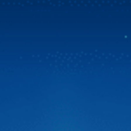
Mua Zestech tặng bản đồ Vietmap Live & sim 4G
tốc độ cao
Tin vui bùng nổ dành cho cộng đồng chủ xe Việt! Zestech
chính thức triển khai chương trình ưu đãi đặc biệt. Từ ngày
31/07/2026, khi chọn mua Zestech tặng bản đồ Vietmap
Live bản quyền sử dụng lên đến 02 năm và sim 4G tốc độ
cao. Đây là giải pháp vượt trội giúp […]