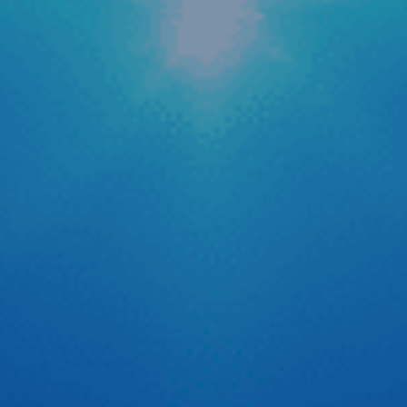
Zestech cập nhật tính năng AI tự động tra cứu
phạt nguội mới
Trong bối cảnh hệ thống camera giám sát giao thông được
phủ sóng rộng khắp cả nước, nỗi lo về các lỗi vi phạm hành
chính hay còn gọi là “phạt nguội” trở thành mối quan tâm
hàng đầu của các bác tài. Để giải quyết triệt để vấn đề
quên kiểm tra lỗi dẫn […]
Tự tin thể hiện chất riêng cùng cầu thủ Quang Hải