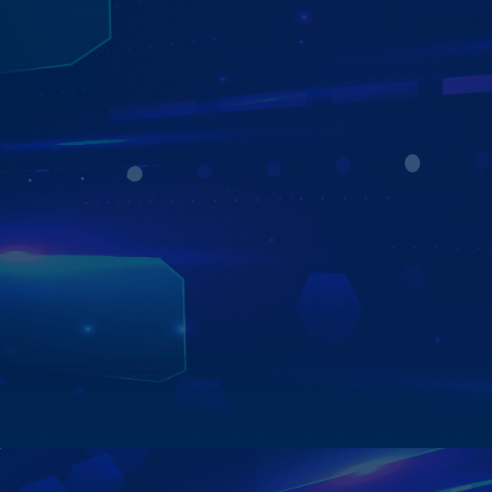
ĐA DẠNG ỨNG DỤNG DẪN ĐƯỜNG
VỚI BẢN ĐỒ GOOGLE MAPS TIỆN LỢI
Màn hình Zestech hỗ trợ đa dạng ứng dụng dẫn đường
như Google Maps, Navitel… giúp người lái dễ dàng xác
định vị trí, dự đoán thời gian di chuyển, gợi ý lộ trình tối
ưu,... – mang đến trải nghiệm lái xe chủ động, an toàn và
tiện lợi trên mọi hành trình.
Xem chi tiết