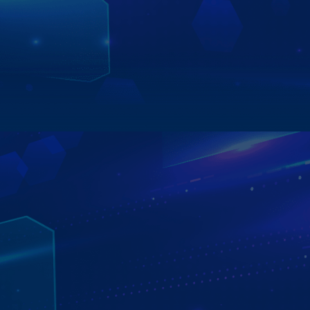
trong vài giây.
Tính năng giúp tài xế chủ động hơn trong việc theo dõi,
xử lý vi phạm và đảm bảo hành trình luôn an toàn, minh
bạch và suôn sẻ.
Xem chi tiết