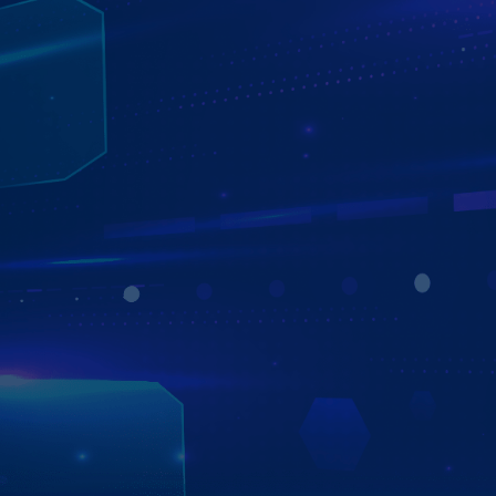
TRỢ LÝ ẢO AI KIKI THÔNG MINH
ĐIỀU KHIỂN MÀN HÌNH BẰNG GIỌNG NÓI
Trợ lý ảo Kiki trên Màn hình Zestech ZX10 giúp người lái
điều khiển mọi thao tác bằng giọng nói hoàn toàn rảnh
tay. Từ mở bản đồ, nghe nhạc, gọi điện đến kiểm tra
thông tin thời tiết, phạt nguội… – tất cả đều được thực
hiện nhanh chóng, chính xác, mang lại trải nghiệm lái xe
an toàn và tiện lợi hơn.