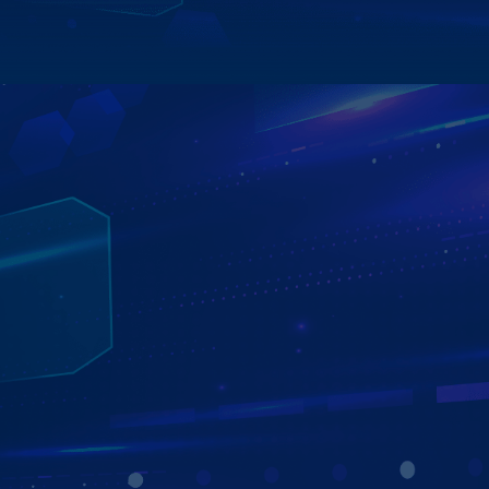
Xem chi tiết
KHO ỨNG DỤNG GIẢI TRÍ ĐA DẠNG