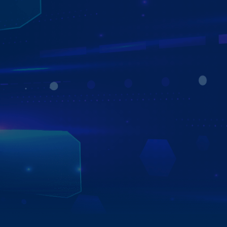
TỰ ĐỘNG CẬP NHẬT PHẦN MỀM - ỨNG
DỤNG
QUA MẠNG OTA (OVER-THE-AIR)
Màn hình Zestech ZX10 được trang bị Công nghệ cập
nhật phần mềm OTA (Over-The-Air), cho phép nâng cấp
hệ thống trực tuyến mà không cần mang xe đến trung
tâm bảo hành.
Tính năng Auto Update giúp thiết bị tự động tải và cài đặt
phiên bản mới nhất của ứng dụng khi khởi động, đảm bảo
người dùng luôn được trải nghiệm hiệu năng ổn định,
giao diện tối ưu và tính năng mới nhất.
Xem chi tiết