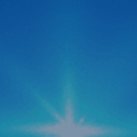
Zestech ra mắt Camera hành trình C500 ADAS
thông minh siêu nét 2026
Thị trường công nghệ ô tô vừa chính thức đón nhận một
“cú hích” cực lớn với sự xuất hiện của Camera hành trình
C500 ADAS đến từ thương hiệu Zestech. Không giấu giếm
tham vọng định vị đây là dòng “Cam hành trình ADAS
thông minh siêu nét 2026“, siêu phẩm này được kỳ […]