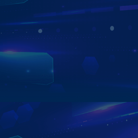
BÙNG NỔ QUÀ TẶNG HẤP DẪN
KHI MUA MÀN HÌNH ZESTECH ZX10
- Bản quyền bản đồ Vietmap Live
- Sim 4G tốc độ cao
- Định vị xe trọn đời
Xem chi tiết