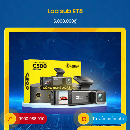
Loa sub ET8
5.000.000
₫
1900 988 910
Tư vấn miễn phí