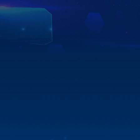
nhanh chóng, chuyên nghiệp.
Dù bạn ở bất kỳ đâu, Zestech luôn đảm bảo mang đến
dịch vụ tận tâm và trải nghiệm đồng nhất trên toàn hệ
thống.
Xem chi tiết