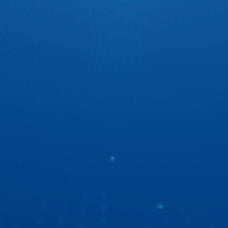
Trên sân cỏ, Quang Hải tự tin với tinh thần thép cùng đôi
chân vững chãi đưa bóng vào lưới. Còn trên xế yêu thì Hải
luôn có 1 người bạn màn hình android ô tô Zestech đồng
hành để tự tin thể hiện chất riêng với giao diện cá nhân
hóa cực ấn tượng.
“Ngọc Hoàng” Quốc Khánh du ngoạn bằng xe ô tô
thông minh
“Ngọc Hoàng” Quốc Khánh lần đầu chia sẻ về trải nghiệm