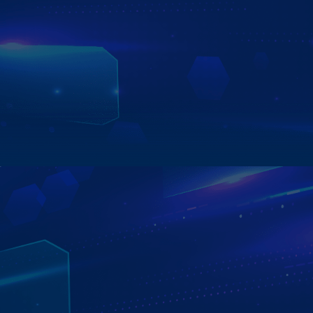
Kho ứng dụng giải trí đa phương tiện trên Màn hình
Zestech ZX10 mang đến trải nghiệm giải trí trọn vẹn cho
mọi hành trình, với YouTube cùng hàng loạt nền tảng hấp
dẫn như Netflix, Zing MP3, VieON, FPT Play… Tất cả được
tích hợp sẵn, giúp bạn tận hưởng thế giới giải trí sống
động chỉ với một chạm.
Xem chi tiết