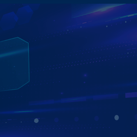
HỆ THỐNG 750+ ĐẠI LÝ ZESTECH
PHỦ SÓNG TRÊN TOÀN QUỐC
Hệ thống 750+ đại lý Zestech phủ sóng toàn quốc, sẵn
sàng tư vấn, lắp đặt, bảo hành và chăm sóc khách hàng