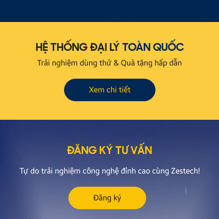
HỆ THỐNG ĐẠI LÝ
TOÀN QUỐC
Trải nghiệm dùng thử & Quà tặng hấp dẫn
Xem chi tiết
ĐĂNG KÝ TƯ VẤN
Tự do trải nghiệm công nghệ đỉnh cao cùng Zestech!
Đăng ký