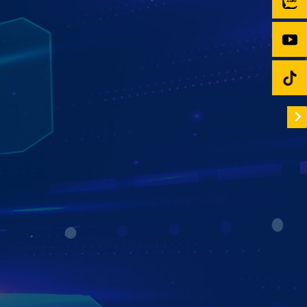
TRA CỨU PHẠT NGUỘI TỰ ĐỘNG
ĐƠN GIẢN - TIỆN LỢI - NHANH CHÓNG
Màn hình Zestech ZX10 hỗ trợ tra cứu phạt nguội thông
minh với 2 cách cực tiện lợi:
- Tự động thông báo phạt nguội ngay khi vừa khởi động
xe.
- Tra cứu nhanh bằng giọng nói với câu lệnh đơn giản:
“Phạt nguội + biển số xe”, hệ thống sẽ hiển thị kết quả chỉ