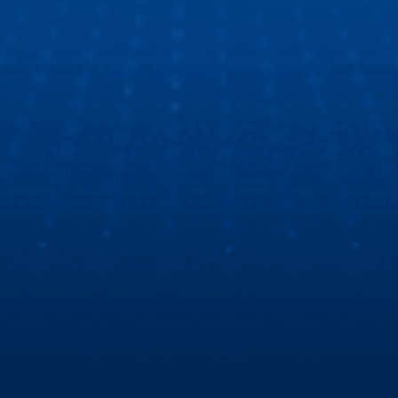
xe ô tô thông minh thế hệ mới. Tất cả là nhờ màn hình ô tô
Zestech với giao diện mốt, công nghệ tốt, chất lượng thì
số 1!
Cùng Hùng Lâm XeHay và BTV Thu Hà tìm hiểu
màn hình Zestech
Hùng Lâm Xe Hay cùng Biên tập viên Thu Hà đột nhập
showroom Zestech để tìm hiểu nguyên nhân sự khác biệt
về màn hình ô tô thông minh Zestech!