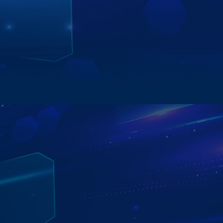
- Độ phân giải Full HD sắc nét – Mang đến hình ảnh rõ
ràng, sống động, tăng trải nghiệm giải trí và hỗ trợ quan
sát.
Giải pháp toàn diện giúp người dùng tận hưởng hành
trình lái xe an toàn – thông minh – hiện đại cùng Zestech.
Xem chi tiết