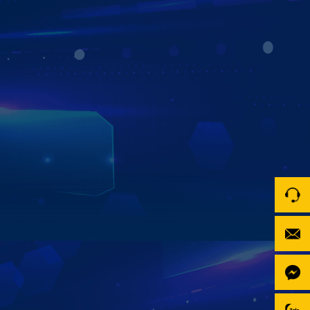
QUẢN LÝ, ĐỊNH VỊ XE TỪ XA
QUA ỨNG DỤNG ZESTECH TRACKING
Ứng dụng Zestech Tracking trên Màn hình Zestech ZX10
giúp bạn quản lý và theo dõi vị trí xe từ xa mọi lúc, mọi
nơi. Dễ dàng định vị xe theo thời gian thực, xem lại lịch sử
di chuyển trong 365 ngày, kiểm tra trạng thái xe, thời gian
dừng đỗ, cùng nhận cảnh báo an toàn ngay trên điện
thoại – mang đến sự an tâm và chủ động tối đa trong mỗi
chuyến đi.
Xem chi tiết