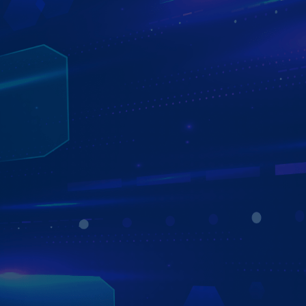
TRẢI NGHIỆM ĐA NHIỆM CỰC ĐỈNH
CHIA ĐÔI MÀN HÌNH SONG SONG
Tính năng đa nhiệm trên Màn hình trên Zestech ZX10
giúp bạn dễ dàng thực hiện nhiều tác vụ cùng lúc – vừa
dẫn đường, vừa nghe nhạc, xem video hay theo dõi
Camera 360 mà không bị gián đoạn. Trải nghiệm mượt,