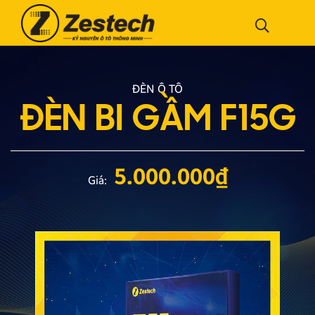
ĐÈN Ô TÔ
ĐÈN BI GẦM F15G
5.000.000
₫
Giá: