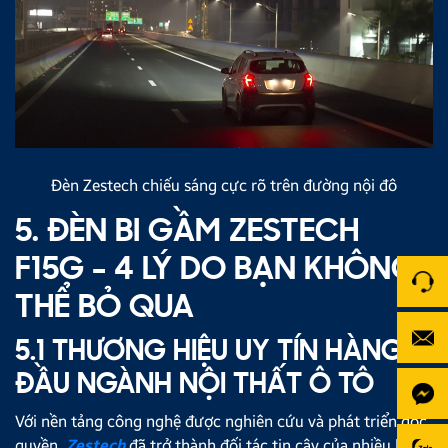
Đèn Zestech chiếu sáng cực rõ trên đường nội đô
5. ĐÈN BI GẦM ZESTECH
F15G - 4 LÝ DO BẠN KHÔNG
THỂ BỎ QUA
5.1 THƯƠNG HIỆU UY TÍN HÀNG
ĐẦU NGÀNH NỘI THẤT Ô TÔ
Với nền tảng công nghệ được nghiên cứu và phát triển độc
quyền,
Zestech
đã trở thành đối tác tin cậy của nhiều hãng