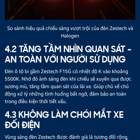
So sánh hiệu quả chiếu sáng vượt trội của đèn Zestech và
Halogen
4.2 TĂNG TẦM NHÌN QUAN SÁT -
AN TOÀN VỚI NGƯỜI SỬ DỤNG
Đèn ô tô bi gầm Zestech F15G có nhiệt độ K vào khoảng
5500K. Nhờ đó ánh sáng đèn khi chiếu sẽ xuyên qua được
sương mù, tăng tầm quan sát của lái xe. Giúp chủ xế chủ
động xử lý những tình huống bất ngờ, đảm bảo an toàn
trong điều kiện thời tiết xấu.
4.3 KHÔNG LÀM CHÓI MẮT XE
ĐỐI ĐIỆN
Vùng sáng đèn Zestech được đánh giá là tương đối rộng,