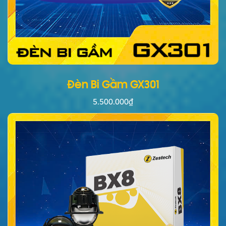
Đèn Bi Gầm GX301
5.500.000
₫