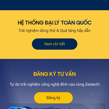
HỆ THỐNG ĐẠI LÝ
TOÀN QUỐC
Trải nghiệm dùng thử & Quà tặng hấp dẫn
Xem chi tiết
ĐĂNG KÝ TƯ VẤN
Tự do trải nghiệm công nghệ đỉnh cao cùng Zestech!
Đăng ký