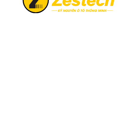
lõi trên Cảm biến áp suất l
ỉ đơn thuần là báo hiệu "non hơi", mà là một hệ thống giám sát
ệ đáng chú ý:
uật Cảm biến áp suất lốp Zestech