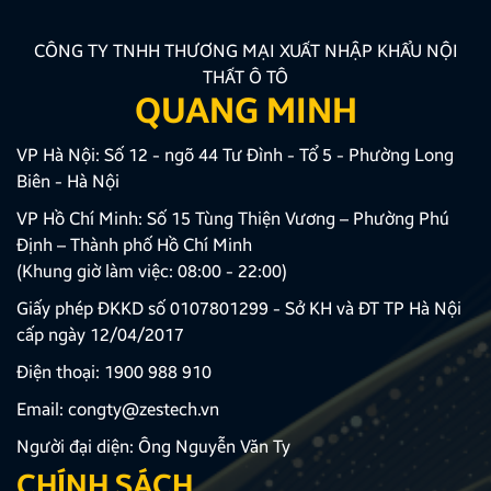
CÔNG TY TNHH THƯƠNG MẠI XUẤT NHẬP KHẨU NỘI
THẤT Ô TÔ
QUANG MINH
VP Hà Nội: Số 12 - ngõ 44 Tư Đình - Tổ 5 - Phường Long
Biên - Hà Nội
VP Hồ Chí Minh: Số 15 Tùng Thiện Vương – Phường Phú
Định – Thành phố Hồ Chí Minh
(Khung giờ làm việc: 08:00 - 22:00)
Giấy phép ĐKKD số 0107801299 - Sở KH và ĐT TP Hà Nội
cấp ngày 12/04/2017
Điện thoại:
1900 988 910
Email:
congty@zestech.vn
Người đại diện: Ông Nguyễn Văn Ty
CHÍNH SÁCH