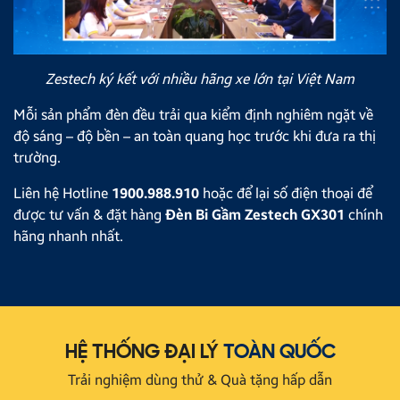
Zestech ký kết với nhiều hãng xe lớn tại Việt Nam
Mỗi sản phẩm đèn đều trải qua kiểm định nghiêm ngặt về
độ sáng – độ bền – an toàn quang học trước khi đưa ra thị
trường.
Liên hệ Hotline
1900.988.910
hoặc để lại số điện thoại để
được tư vấn & đặt hàng
Đèn Bi Gầm Zestech GX301
chính
hãng nhanh nhất.
HỆ THỐNG ĐẠI LÝ
TOÀN QUỐC
Trải nghiệm dùng thử & Quà tặng hấp dẫn