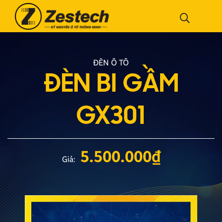
ĐÈN Ô TÔ
ĐÈN BI GẦM
GX301
5.500.000
₫
Giá: