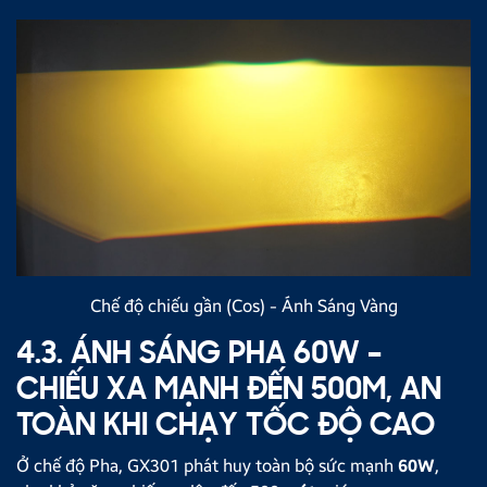
Chế độ chiếu gần (Cos) - Ánh Sáng Vàng
4.3. ÁNH SÁNG PHA 60W –
CHIẾU XA MẠNH ĐẾN 500M, AN
TOÀN KHI CHẠY TỐC ĐỘ CAO
Ở chế độ Pha, GX301 phát huy toàn bộ sức mạnh
60W
,