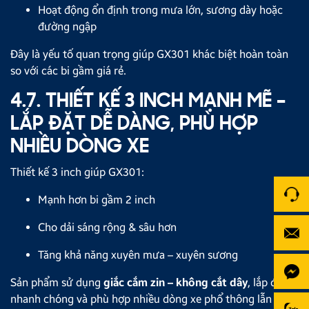
Hoạt động ổn định trong mưa lớn, sương dày hoặc
đường ngập
Đây là yếu tố quan trọng giúp GX301 khác biệt hoàn toàn
so với các bi gầm giá rẻ.
4.7. THIẾT KẾ 3 INCH MẠNH MẼ –
LẮP ĐẶT DỄ DÀNG, PHÙ HỢP
NHIỀU DÒNG XE
Thiết kế 3 inch giúp GX301:
Mạnh hơn bi gầm 2 inch
Cho dải sáng rộng & sâu hơn
Tăng khả năng xuyên mưa – xuyên sương
Sản phẩm sử dụng
giắc cắm zin – không cắt dây
, lắp đặt
nhanh chóng và phù hợp nhiều dòng xe phổ thông lẫn xe