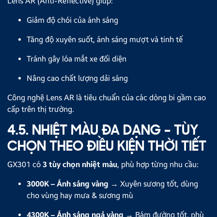
Lens AR (Anti-Reflective) giúp:
Giảm độ chói của ánh sáng
Tăng độ xuyên suốt, ánh sáng mượt và tinh tế
Tránh gây lóa mắt xe đối diện
Nâng cao chất lượng dải sáng
Công nghệ Lens AR là tiêu chuẩn của các dòng bi gầm cao
cấp trên thị trường.
4.5. NHIỆT MÀU ĐA DẠNG – TÙY
CHỌN THEO ĐIỀU KIỆN THỜI TIẾT
GX301 có
3 tùy chọn nhiệt màu
, phù hợp từng nhu cầu:
3000K – Ánh sáng vàng
→ Xuyên sương tốt, dùng
cho vùng hay mưa & sương mù
4300K – Ánh sáng ngả vàng
→ Bám đường tốt, phù