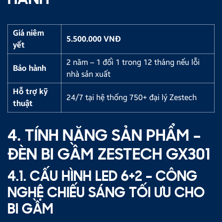
Giá niêm
5.500.000 VNĐ
yết
2 năm – 1 đổi 1 trong 12 tháng nếu lỗi
Bảo hành
nhà sản xuất
Hỗ trợ kỹ
24/7 tại hệ thống 750+ đại lý Zestech
thuật
4. TÍNH NĂNG SẢN PHẨM –
ĐÈN BI GẦM ZESTECH GX301
4.1. CẤU HÌNH LED 6+2 – CÔNG
NGHỆ CHIẾU SÁNG TỐI ƯU CHO
BI GẦM