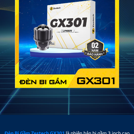
Đèn Bi Gầm Zestech GX301
là phiên bản bi gầm 3 inch cao