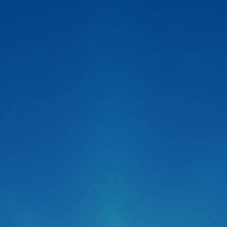
Kích sáng tức thì (Instant Light):
Đạt độ sáng
cao. Đây là giải pháp vượt trội giúp […]
cực đại < 0.1 giây, cho phép “đá pha” xin đường
dứt khoát, không có độ trễ như đèn Xenon.
Mặt cắt Cut-off phẳng:
Ở chế độ Cos (chiếu
gần), thấu kính tạo ra đường cắt ánh sáng sắc
nét, phẳng lì. Ánh sáng chỉ tập trung dưới mặt
đường,
không gây chói mắt
cho xe đối diện.
Hệ thống tản nhiệt:
Sử dụng quạt gió tốc độ
cao và vật liệu nhôm hàng không, giúp chip LED
hoạt động bền bỉ (tuổi thọ > 30.000 giờ).
Zestech ra mắt Camera hành trình C500 ADAS
thông minh siêu nét 2026
Thị trường công nghệ ô tô vừa chính thức đón nhận một
“cú hích” cực lớn với sự xuất hiện của Camera hành trình
C500 ADAS đến từ thương hiệu Zestech. Không giấu giếm
tham vọng định vị đây là dòng “Cam hành trình ADAS
thông minh siêu nét 2026“, siêu phẩm này được kỳ […]