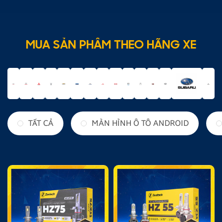
MUA SẢN PHẨM THEO HÃNG XE
TẤT CẢ
MÀN HÌNH Ô TÔ ANDROID