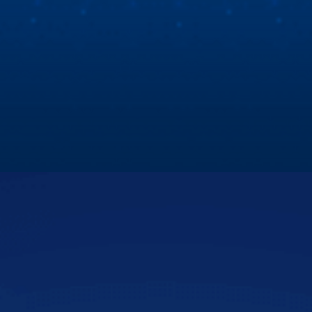
Nhiệt màu đa dạng:
Có các tùy chọn nhiệt màu
vàng (3000K) hoặc trắng ấm (4300K/5500K)
giúp phá sương hiệu quả.
Cùng Hùng Lâm XeHay và BTV Thu Hà tìm hiểu
màn hình Zestech
Chuẩn kháng nước IP68:
Thiết kế nguyên khối,
Hùng Lâm Xe Hay cùng Biên tập viên Thu Hà đột nhập
chịu được ngập nước và bùn đất bắn vào.
showroom Zestech để tìm hiểu nguyên nhân sự khác biệt
về màn hình ô tô thông minh Zestech!