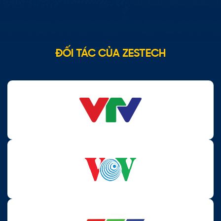
Hyundai…
Điều này khẳng định độ an toàn tuyệt đối
đó, việc tích hợp này giúp mang lại cho người dùng trải
với hệ thống điện của xe (Lắp đặt Jack zin 100%).
nghiệm lái xe thân thiện và an toàn từ những tính năng mà
trợ lý Kiki mang đến cho người dùng.
ĐỐI TÁC CỦA ZESTECH
Chuyên gia đánh giá cao:
Các sản phẩm đèn Zestech
liên tục nhận được điểm số cao từ các chuyên gia (Xe
Hay, TipCar) về độ gom sáng, đường cắt chuẩn mực
và độ bền vật liệu.
Đại sứ thương hiệu Nguyễn Xuân Son:
Hình ảnh cầu