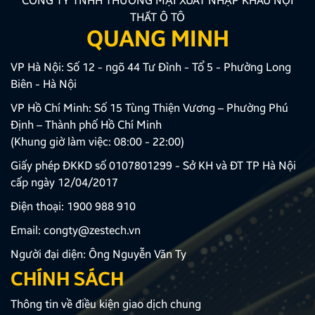
CÔNG TY TNHH THƯƠNG MẠI XUẤT NHẬP KHẨU NỘI
THẤT Ô TÔ
QUANG MINH
VP Hà Nội: Số 12 - ngõ 44 Tư Đình - Tổ 5 - Phường Long
Biên - Hà Nội
VP Hồ Chí Minh: Số 15 Tùng Thiện Vương – Phường Phú
Định – Thành phố Hồ Chí Minh
(Khung giờ làm việc: 08:00 - 22:00)
Giấy phép ĐKKD số 0107801299 - Sở KH và ĐT TP Hà Nội
cấp ngày 12/04/2017
Điện thoại:
1900 988 910
Email:
congty@zestech.vn
Người đại diện: Ông Nguyễn Văn Ty
CHÍNH SÁCH
Thông tin về điều kiện giao dịch chung