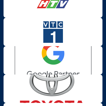
thủ ngôi sao Nguyễn Xuân Son (Rafaelson) đại diện
cho sức mạnh và tốc độ bứt phá – tương đồng với
khả năng chiếu sáng mạnh mẽ của bóng đèn Zestech.
5. LIÊN HỆ TƯ VẤN & LẮP
ĐẶT
Nâng cấp
Bóng đèn ô tô Zestech
ngay hôm nay để làm
chủ mọi cung đường đêm.
Hotline tư vấn 24/7:
1900 988 910
Website:
https://zestech.vn/
Tìm đại lý gần nhất:
https://zestech.vn/dai-ly-
zestech