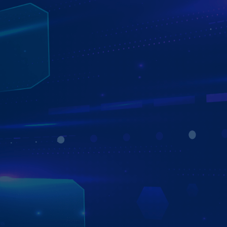
ĐÈN BI LED ZESTECH
Đèn Bi LED Zestech là sự kết hợp hoàn hảo giữa công
nghệ Chip LED Mỹ và thấu kính Projector quang học tiên
tiến. Sản phẩm cho khả năng kích sáng tức thì, ánh sáng
gom tốt với đường cắt Cos phẳng lì, không gây chói mắt
người đối diện. Đây là giải pháp nâng cấp ánh sáng văn
minh, giúp tài xế làm chủ tầm nhìn và đảm bảo an toàn
tuyệt đối trên mọi cung đường.