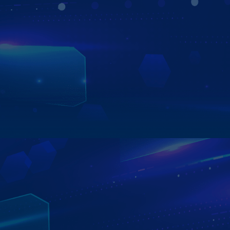
Đỉnh cao công nghệ chiếu sáng ô tô với sự kết hợp Hybrid
giữa Chip LED và Diode Laser cường độ cao. Đèn Bi Laser
Zestech mang lại khả năng xuyên phá bóng đêm ấn
tượng, với tầm chiếu xa lên tới 1000m và tâm pha cực
đậm. Đây là "trợ thủ đắc lực" giúp tài xế quan sát từ xa,
xử lý tình huống sớm khi di chuyển trên cao tốc hoặc
đường đèo dốc.
Xem chi tiết