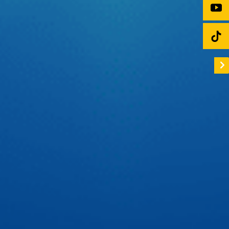
Tầm chiếu siêu xa:
Khả năng vươn xa từ
800m
– 1000m
(gấp đôi Bi LED), giúp tài xế phát hiện
chướng ngại vật từ khoảng cách an toàn rất lớn.
Tâm pha đậm:
Ánh sáng tại tâm cực kỳ dày và
mạnh, khả năng xuyên phá không khí tốt hơn,
hỗ trợ quan sát khi trời có sương mù nhẹ.
Tự tin thể hiện chất riêng cùng cầu thủ Quang Hải
Trên sân cỏ, Quang Hải tự tin với tinh thần thép cùng đôi
chân vững chãi đưa bóng vào lưới. Còn trên xế yêu thì Hải
luôn có 1 người bạn màn hình android ô tô Zestech đồng
hành để tự tin thể hiện chất riêng với giao diện cá nhân
hóa cực ấn tượng.