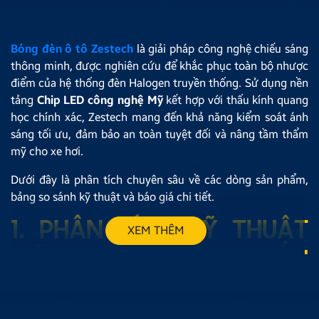
Bóng đèn ô tô Zestech
là giải pháp công nghệ chiếu sáng
thông minh, được nghiên cứu để khắc phục toàn bộ nhược
điểm của hệ thống đèn Halogen truyền thống. Sử dụng nền
tảng
Chip LED công nghệ Mỹ
kết hợp với thấu kính quang
học chính xác, Zestech mang đến khả năng kiểm soát ánh
sáng tối ưu, đảm bảo an toàn tuyệt đối và nâng tầm thẩm
mỹ cho xe hơi.
Dưới đây là phân tích chuyên sâu về các dòng sản phẩm,
bảng so sánh kỹ thuật và báo giá chi tiết.
1. PHÂN TÍCH KỸ THUẬT
XEM THÊM
CÁC DÒNG BÓNG ĐÈN
ZESTECH