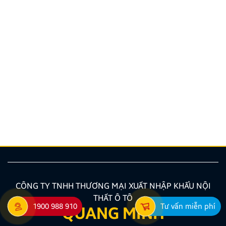
Hướng dẫn lắp màn hình liền camera 360. Những lưu
ý cần biết
Nâng cấp tính năng an toàn và tiện ích giải trí bằng
giải pháp lắp màn hình liền camera 360 đang là xu
hướng được nhiều chủ xe ưu tiên lựa chọn. Tuy
nhiên, để thiết bị phát huy tối đa hiệu quả, hiển thị
sắc nét và tuyệt đối không ảnh hưởng đến hệ […]
CÔNG TY TNHH THƯƠNG MẠI XUẤT NHẬP KHẨU NỘI
THẤT Ô TÔ
1900 988 910
Tư vấn miễn phí
QUANG MINH