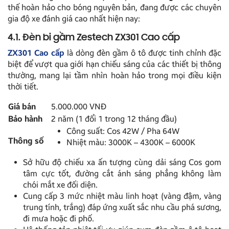
thế hoàn hảo cho bóng nguyên bản, đang được các chuyên
gia độ xe đánh giá cao nhất hiện nay:
4.1. Đèn bi gầm Zestech ZX301 Cao cấp
ZX301 Cao cấp
là dòng đèn gầm ô tô được tinh chỉnh đặc
biệt để vượt qua giới hạn chiếu sáng của các thiết bị thông
thường, mang lại tầm nhìn hoàn hảo trong mọi điều kiện
thời tiết.
Giá bán
5.000.000 VNĐ
Bảo hành
2 năm (1 đổi 1 trong 12 tháng đầu)
Công suất: Cos 42W / Pha 64W
Thông số
Nhiệt màu: 3000K – 4300K – 6000K
Sở hữu độ chiếu xa ấn tượng cùng dải sáng Cos gom
tâm cực tốt, đường cắt ánh sáng phẳng không làm
chói mắt xe đối diện.
Cung cấp 3 mức nhiệt màu linh hoạt (vàng đậm, vàng
trung tính, trắng) đáp ứng xuất sắc nhu cầu phá sương,
đi mưa hoặc đi phố.