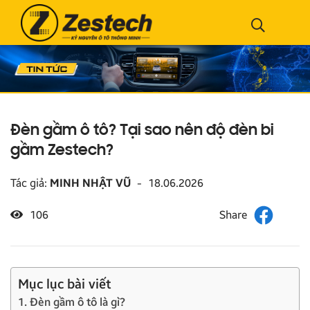
Đèn gầm ô tô? Tại sao nên độ đèn bi
gầm Zestech?
Tác giả:
MINH NHẬT VŨ
-
18.06.2026
106
Mục lục bài viết
1. Đèn gầm ô tô là gì?