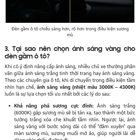
Đèn gầm ô tô chiếu sáng hơn, rõ hơn trong điều kiện sương
mù
3. Tại sao nên chọn ánh sáng vàng cho
đèn gầm ô tô?
Khi có ý định nâng cấp ánh sáng, nhiều chủ xe thường phân
vân giữa ánh sáng trắng tinh thời trang hay ánh sáng vàng.
Theo các chuyên gia ô tô, khi di chuyển trong điều kiện tầm
nhìn hạn chế,
ánh sáng vàng (nhiệt màu 3000K – 4300K)
luôn là sự lựa chọn tối ưu nhất bởi các lý do sau:
Khả năng phá sương cực đỉnh:
Ánh sáng trắng
(6000K) gặp sương mù sẽ bị tán xạ, tạo thành một bức
tường trắng xóa che khuất tầm nhìn. Ngược lại, ánh
sáng vàng với bước sóng dài có thể “đâm xuyên” qua
màn sương mù, sương muối mờ ảo, giúp người lái dễ