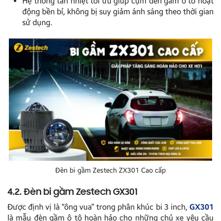
Hệ thống tản nhiệt tối ưu giúp cụm đèn gầm ô tô hoạt
động bền bỉ, không bị suy giảm ánh sáng theo thời gian
sử dụng.
Đèn bi gầm Zestech ZX301 Cao cấp
4.2. Đèn bi gầm Zestech GX301
Được định vị là “ông vua” trong phân khúc bi 3 inch,
GX301
là mẫu đèn gầm ô tô hoàn hảo cho những chủ xe yêu cầu