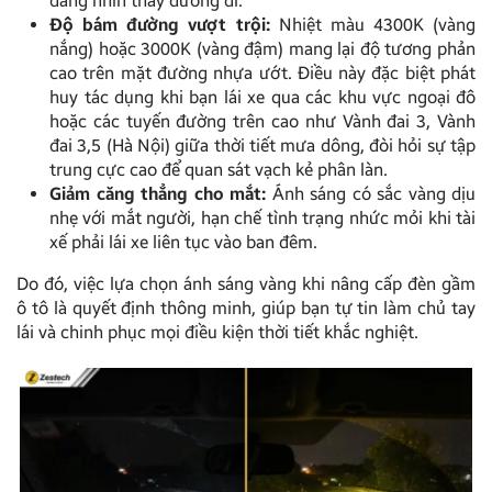
dàng nhìn thấy đường đi.
Độ bám đường vượt trội:
Nhiệt màu 4300K (vàng
nắng) hoặc 3000K (vàng đậm) mang lại độ tương phản
cao trên mặt đường nhựa ướt. Điều này đặc biệt phát
huy tác dụng khi bạn lái xe qua các khu vực ngoại đô
hoặc các tuyến đường trên cao như Vành đai 3, Vành
đai 3,5 (Hà Nội) giữa thời tiết mưa dông, đòi hỏi sự tập
trung cực cao để quan sát vạch kẻ phân làn.
Giảm căng thẳng cho mắt:
Ánh sáng có sắc vàng dịu
nhẹ với mắt người, hạn chế tình trạng nhức mỏi khi tài
xế phải lái xe liên tục vào ban đêm.
Do đó, việc lựa chọn ánh sáng vàng khi nâng cấp đèn gầm
ô tô là quyết định thông minh, giúp bạn tự tin làm chủ tay
lái và chinh phục mọi điều kiện thời tiết khắc nghiệt.