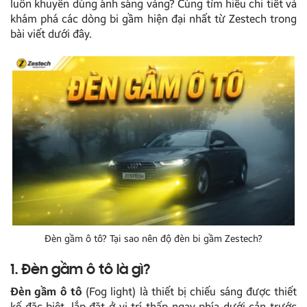
luôn khuyên dùng ánh sáng vàng? Cùng tìm hiểu chi tiết và
khám phá các dòng bi gầm hiện đại nhất từ Zestech trong
bài viết dưới đây.
Đèn gầm ô tô? Tại sao nên độ đèn bi gầm Zestech?
1. Đèn gầm ô tô là gì?
Đèn gầm ô tô
(Fog light) là thiết bị chiếu sáng được thiết
kế đặc biệt, lắp đặt ở vị trí thấp ngay phía dưới cản trước