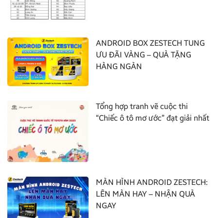
ANDROID BOX ZESTECH TUNG
ƯU ĐÃI VÀNG – QUÀ TẶNG
HÀNG NGÀN
Tổng hợp tranh vẽ cuộc thi
“Chiếc ô tô mơ ước” đạt giải nhất
MÀN HÌNH ANDROID ZESTECH:
LÊN MÀN HAY – NHẬN QUÀ
NGAY