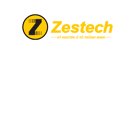
ó thể để tận hưởng những ưu đãi khủng và rinh về tay hàng n
 tiếp hệ thống Đại lý chính hãng của Zestech để trải nghiệm t
 số
hotline 1900.988.910
để được tư vấn cụ thể!
5/5 - (9 bình 
viên Content Creator của Zestech.vn – đơn vị tiên phong trong lĩnh vự
d Box cho ô tô tại Việt Nam. Với nền tảng kiến thức vững chắc, niề
g nghệ, tôi luôn nỗ lực mang đến cho độc giả những bài viết chất lượn
n phẩm và dịch vụ của Zestech. Tôi hy vọng rằng những nội dung do tôi
hững thông tin hữu ích nhất và những trải nghiệm tốt nhất khi sử dụn