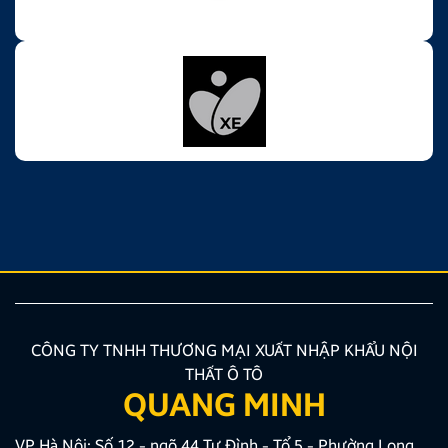
CÔNG TY TNHH THƯƠNG MẠI XUẤT NHẬP KHẨU NỘI
THẤT Ô TÔ
QUANG MINH
VP Hà Nội: Số 12 - ngõ 44 Tư Đình - Tổ 5 - Phường Long