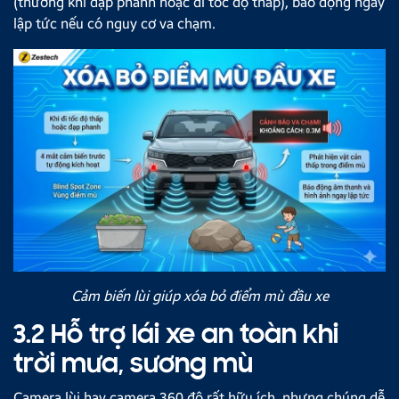
(thường khi đạp phanh hoặc đi tốc độ thấp), báo động ngay
lập tức nếu có nguy cơ va chạm.
Cảm biến lùi giúp xóa bỏ điểm mù đầu xe
3.2 Hỗ trợ lái xe an toàn khi
trời mưa, sương mù
Camera lùi hay camera 360 độ rất hữu ích, nhưng chúng dễ