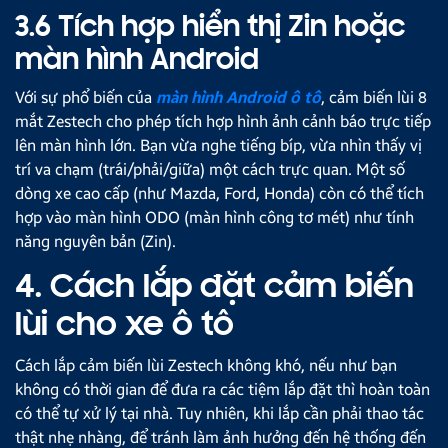
3.6 Tích hợp hiển thị Zin hoặc
màn hình Android
Với sự phổ biến của
màn hình Android ô tô
, cảm biến lùi 8
mắt Zestech cho phép tích hợp hình ảnh cảnh báo trực tiếp
lên màn hình lớn. Bạn vừa nghe tiếng bíp, vừa nhìn thấy vị
trí va chạm (trái/phải/giữa) một cách trực quan. Một số
dòng xe cao cấp (như Mazda, Ford, Honda) còn có thể tích
hợp vào màn hình ODO (màn hình công tơ mét) như tính
năng nguyên bản (Zin).
4. Cách lắp đặt cảm biến
lùi cho xe ô tô
Cách lắp cảm biến lùi Zestech không khó, nếu như bạn
không có thời gian để đưa ra các tiệm lắp đặt thì hoàn toàn
có thể tự xử lý tại nhà. Tuy nhiên, khi lắp cần phải thao tác
thật nhẹ nhàng, để tránh làm ảnh hưởng đến hệ thống đến