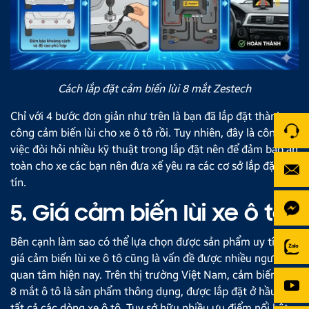
Cách lắp đặt cảm biến lùi 8 mắt Zestech
Chỉ với 4 bước đơn giản như trên là bạn đã lắp đặt thành
công cảm biến lùi cho xe ô tô rồi. Tuy nhiên, đây là công
việc đòi hỏi nhiều kỹ thuật trong lắp đặt nên để đảm bảo an
toàn cho xe các bạn nên đưa xế yêu ra các cơ sở lắp đặt uy
tín.
5. Giá cảm biến lùi xe ô tô
Bên cạnh làm sao có thể lựa chọn được sản phẩm uy tín thì
giá cảm biến lùi xe ô tô cũng là vấn đề được nhiều người
quan tâm hiện nay. Trên thị trường Việt Nam, cảm biến lùi
8 mắt ô tô là sản phẩm thông dụng, được lắp đặt ở hầu hết
tất cả các dòng xe ô tô. Tuy sở hữu nhiều ưu điểm nổi bật