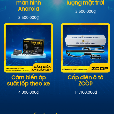
màn hình
lượng mặt trời
Android
3.500.000
₫
3.500.000
₫
Cảm biến áp
Cốp điện ô tô
suất lốp theo xe
ZCOP
4.000.000
₫
11.100.000
₫