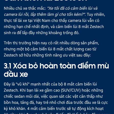
Nhiều chủ xe thắc mắc:
"Xe tôi đã có cảm biến lùi và
camera lùi rồi, lắp thêm làm gì cho tốn kém?"
. Tuy nhiên,
thực tế lái xe tại Việt Nam cho thấy camera lùi vẫn có
những hạn chế nhất định, và cảm biến lùi 8 mắt Zestech
sinh ra để lấp đầy những khoảng trống đó.
Trên thị trường hiện nay có rất nhiều dòng sản phẩm,
nhưng một bộ cảm biến lùi 8 mắt chất lượng cao từ
Zestech sở hữu những tính năng ưu việt sau đây:
3.1 Xóa bỏ hoàn toàn điểm mù
đầu xe
Đây là "vũ khí" mạnh nhất của bộ 8 mắt cảm biến lùi
Zestech. Khi bạn lái xe gầm cao (SUV/CUV) hoặc những
chiếc sedan mũi dài, việc quan sát các vật cản thấp như
bồn hoa, tảng đá, hay trẻ nhỏ chơi đùa trước đầu xe là cực
kỳ khó khăn. 4 mắt cảm biến trước sẽ tự động kích hoạt