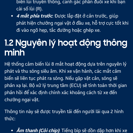
biến lùi truyền thống, canh gác phần đuôi xe khi bạn
cài số lùi (R).
4 mắt phía trước
: Được lắp đặt ở cản trước, giúp
phát hiện chướng ngại vật ở đầu xe, hỗ trợ cực tốt khi
đi vào ngõ hẹp, tắc đường hoặc ghép xe.
1.2 Nguyên lý hoạt động thông
minh
Hệ thống cảm biến lùi 8 mắt hoạt động dựa trên nguyên lý
phát và thu sóng siêu âm. Khi xe vận hành, các mắt cảm
biến sẽ liên tục phát ra sóng. Nếu gặp vật cản, sóng sẽ
phản xạ lại. Bộ xử lý trung tâm (ECU) sẽ tính toán thời gian
phản hồi để xác định chính xác khoảng cách từ xe đến
chướng ngại vật.
Thông tin này sẽ được truyền tải đến người lái qua 2 hình
thức:
Âm thanh (Còi chip)
: Tiếng bíp sẽ dồn dập hơn khi xe