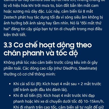
bị vô hiệu hóa khi trời mưa to, bùn đất bắn lên mắt cam
hoặc sương mù dày đặc. Lúc này, cảm biến lùi 8 mắt
Zestech phát huy tác dụng tối đa vì sóng siêu âm không bị
ảnh hưởng bởi ánh sáng hay tầm nhìn. Nó là "đôi mắt thứ
hai" đáng tin cậy giúp bạn tự tin di chuyển trong mọi điều
kiện thời tiết.
3.3 Cơ chế hoạt động theo
chân phanh và tốc độ
Không phải lúc nào cảm biến trước cũng kêu inh ỏi gây
phiền toái. Các dòng cao cấp (như OledPro, Steelmate)
thường có cơ chế thông minh:
Khi cài số lùi (R): Kích hoạt 4 mắt sau + 2 mắt trước
(để tránh quệt đầu khi đánh lái).
Khi đi số tiến (D): Kích hoạt 4 mắt trước khi đạp
phanh hoặc khi xe di chuyển dưới tốc độ 10-15km/h.
Khi đi nhanh trên cao tốc, cảm biến sẽ tự ngắt để giữ