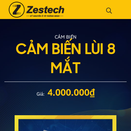
CẢM BIẾN
CẢM BIẾN LÙI 8
MẮT
4.000.000
₫
Giá: