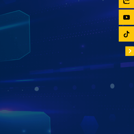
ĐA DẠNG ỨNG DỤNG DẪN ĐƯỜNG
VỚI BẢN ĐỒ GOOGLE MAPS TIỆN LỢI
Màn hình Zestech ZX10+ Bản Cao Cấp hỗ trợ đa dạng ứng
dụng dẫn đường như Google Maps, Navitel… giúp người
lái dễ dàng xác định vị trí, dự đoán thời gian di chuyển,
gợi ý lộ trình tối ưu,... – mang đến trải nghiệm lái xe chủ
động, an toàn và tiện lợi trên mọi hành trình.