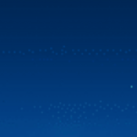
Mua Zestech tặng bản đồ Vietmap Live & sim 4G
tốc độ cao
Tin vui bùng nổ dành cho cộng đồng chủ xe Việt! Zestech
chính thức triển khai chương trình ưu đãi đặc biệt. Từ ngày
31/07/2026, khi chọn mua Zestech tặng bản đồ Vietmap
Live bản quyền sử dụng lên đến 02 năm và sim 4G tốc độ
cao. Đây là giải pháp vượt trội giúp […]