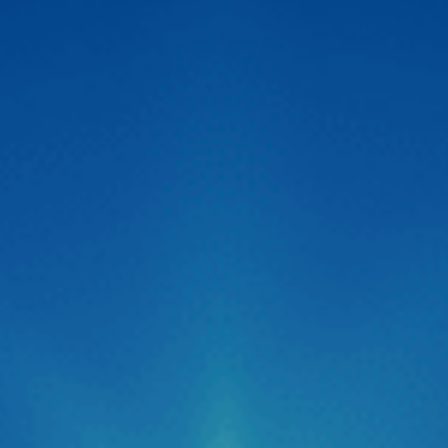
Zestech ra mắt Camera hành trình C500 ADAS
thông minh siêu nét 2026
Thị trường công nghệ ô tô vừa chính thức đón nhận một
“cú hích” cực lớn với sự xuất hiện của Camera hành trình
C500 ADAS đến từ thương hiệu Zestech. Không giấu giếm
tham vọng định vị đây là dòng “Cam hành trình ADAS
thông minh siêu nét 2026“, siêu phẩm này được kỳ […]