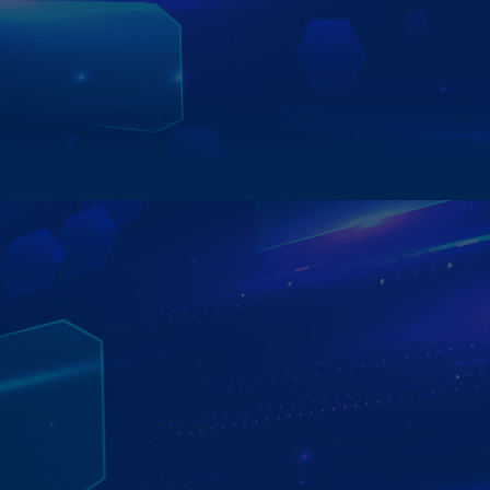
đến kiểm tra thông tin thời tiết, phạt nguội… – tất cả đều
được thực hiện nhanh chóng, chính xác, mang lại trải
nghiệm lái xe an toàn và tiện lợi hơn.
Xem chi tiết