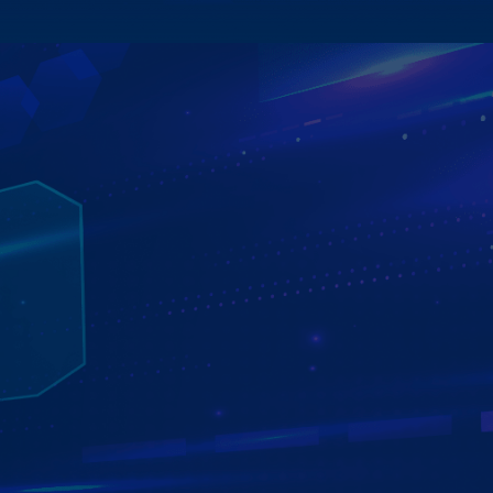
TRA CỨU PHẠT NGUỘI TỰ ĐỘNG
ĐƠN GIẢN - TIỆN LỢI - NHANH CHÓNG
Màn hình Zestech ZX10+ Bản Cao Cấp hỗ trợ tra cứu phạt