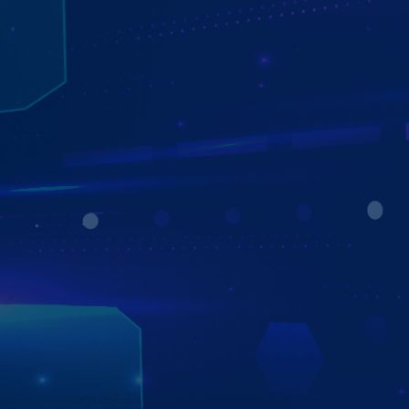
MÀN HÌNH ZESTECH ZX10+ BẢN CAO CẤP
THÔNG MINH - TIỆN ÍCH - AN TOÀN
Màn hình Zestech ZX10+ Bản Cao Cấp mang đến trải
nghiệm thông minh, tiện ích, an toàn cho mọi hành trình:
- Công nghệ AI Double: Tắt máy ghi hình - Xem trực
tuyến từ xa qua smartphone.
- Đế tản nhiệt hợp kim Titan: Dễ tản nhiệt, bền bỉ theo
thời gian.
- Tự động cập nhật phần mềm: Luôn mới, luôn mượt mà.
- Hiệu năng ổn định – Thiết kế sang trọng – Tương thích
nhiều dòng xe.
Zestech ZX10+ Bản Cao Cấp - Màn hình Android ô tô
đáng sở hữu cho mọi tài xế!