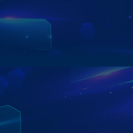
KHI MUA MÀN HÌNH ZESTECH ZX10+ BẢN CAO CẤP
- Bản đồ Vietmap Live
- Sim 4G tốc độ cao
- Định vị xe trọn đời
Xem chi tiết