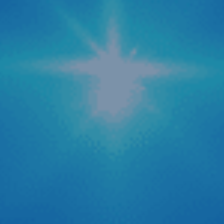
Zestech cập nhật tính năng AI tự động tra cứu
phạt nguội mới
Trong bối cảnh hệ thống camera giám sát giao thông được
phủ sóng rộng khắp cả nước, nỗi lo về các lỗi vi phạm hành
chính hay còn gọi là “phạt nguội” trở thành mối quan tâm
hàng đầu của các bác tài. Để giải quyết triệt để vấn đề
quên kiểm tra lỗi dẫn […]