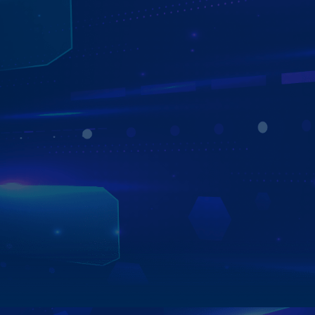
XEM TRỰC TUYẾN TỪ XA
Tính năng “Xem trực tuyến từ xa” trên Màn hình Zestech
ZX10+ Bản Cao Cấp cho phép người dùng xem trực tiếp
hình ảnh ghi được từ hệ thống Camera qua điện thoại di
động, dù xe đã tắt máy. Giúp bạn dễ dàng giám sát vị trí
và tình trạng xung quanh xe mọi lúc, mọi nơi, đảm bảo an
toàn và an tâm tuyệt đối.
Xem chi tiết