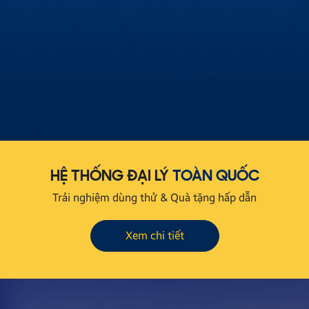
Cùng Hùng Lâm XeHay và BTV Thu Hà tìm hiểu
màn hình Zestech
Hùng Lâm Xe Hay cùng Biên tập viên Thu Hà đột nhập
showroom Zestech để tìm hiểu nguyên nhân sự khác biệt
về màn hình ô tô thông minh Zestech!
HỆ THỐNG ĐẠI LÝ
TOÀN QUỐC
Trải nghiệm dùng thử & Quà tặng hấp dẫn
Xem chi tiết