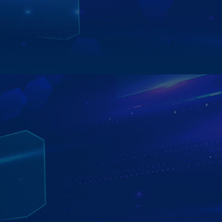
người dùng luôn được trải nghiệm hiệu năng ổn định,
giao diện tối ưu và tính năng mới nhất.
Xem chi tiết