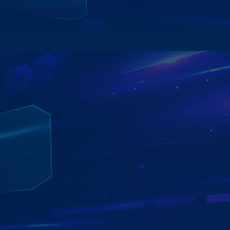
Xem chi tiết
TRẢI NGHIỆM ĐA NHIỆM CỰC ĐỈNH