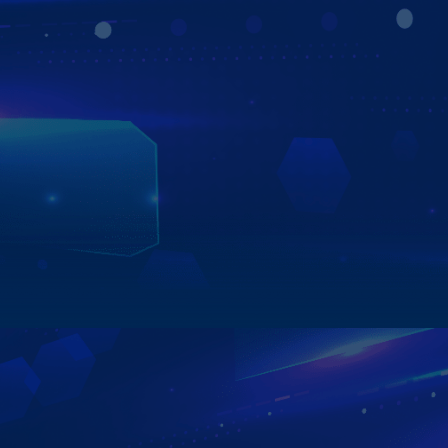
nguội thông minh với 2 cách cực tiện lợi:
- Tự động thông báo phạt nguội ngay khi vừa khởi động
xe.
- Tra cứu nhanh bằng giọng nói với câu lệnh đơn giản:
“Phạt nguội + biển số xe”, hệ thống sẽ hiển thị kết quả chỉ
trong vài giây.
Tính năng giúp tài xế chủ động hơn trong việc theo dõi,
xử lý vi phạm và đảm bảo hành trình luôn an toàn, minh
bạch và suôn sẻ.
Xem chi tiết