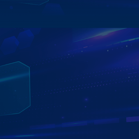
Xem chi tiết
TẮT MÁY GHI HÌNH