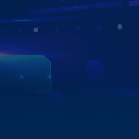
ZESTECH ĐỒNG HÀNH CÙNG CÁC HÃNG
Ô TÔ VÀ NGƯỜI TIÊU DÙNG
Zestech ký kết thỏa thuận hợp tác chiến lược bền vững và
phát triển với hơn 750 đại lý trên toàn quốc. Đặc biệt với
nhiều các hãng xe ô tô lớn tại Việt Nam như Toyota Long
Biên, Toyota Bắc Giang, Hyundai Sài Gòn, Mitsubishi Quy
Nhơn,…Đánh dấu bước tiến quan trọng trong sự phát
triển thịnh vượng của Zestech với các đơn vị đối tác và
khách hàng.
Xem chi tiết