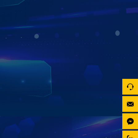
KHO ỨNG DỤNG GIẢI TRÍ ĐA DẠNG
TẢI XUỐNG KHÔNG GIỚI HẠN
Kho ứng dụng giải trí đa phương tiện trên Màn hình
Zestech ZX10+ Bản Cao Cấp mang đến trải nghiệm giải trí
trọn vẹn cho mọi hành trình, với YouTube cùng hàng loạt
nền tảng hấp dẫn như Netflix, Zing MP3, VieON, FPT
Play… Tất cả được tích hợp sẵn, giúp bạn tận hưởng thế
giới giải trí sống động chỉ với một chạm.
Xem chi tiết