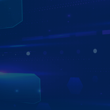
QUẢN LÝ, ĐỊNH VỊ XE TỪ XA
QUA ỨNG DỤNG ZESTECH TRACKING
Ứng dụng Zestech Tracking trên Màn hình Zestech ZX10+
Bản Cao Cấp giúp bạn quản lý và theo dõi vị trí xe từ xa
mọi lúc, mọi nơi. Dễ dàng định vị xe theo thời gian thực,
xem lại lịch sử di chuyển trong 365 ngày, kiểm tra trạng
thái xe, thời gian dừng đỗ, cùng nhận cảnh báo an toàn
ngay trên điện thoại – mang đến sự an tâm và chủ động
tối đa trong mỗi chuyến đi.
Xem chi tiết