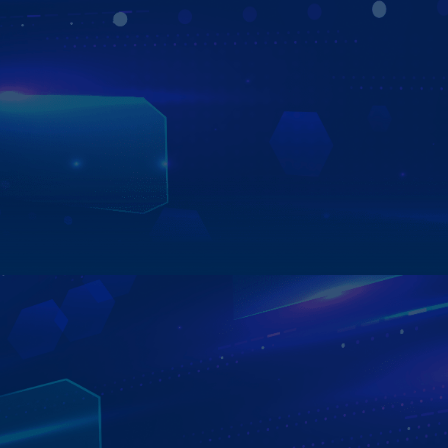
Tính năng “Tắt máy ghi hình” trên Màn hình Zestech
ZX10+ Bản Cao Cấp cho phép hệ thống Camera tiếp tục
ghi hình ngay cả khi xe đã tắt máy, giúp giám sát an ninh
xung quanh xe mọi lúc, mọi nơi.
Ở chế độ mặc định, Camera sẽ chỉ ghi hình trong 2 giờ
sau khi tắt máy, sau đó tự động ngắt hệ thống để đảm
bảo an toàn và tránh hao bình.
Xem chi tiết