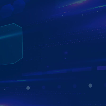
TRỢ LÝ ẢO AI KIKI THÔNG MINH
ĐIỀU KHIỂN MÀN HÌNH BẰNG GIỌNG NÓI
Trợ lý ảo Kiki trên Màn hình Zestech ZX10+ Bản Cao Cấp
giúp người lái điều khiển mọi thao tác bằng giọng nói
hoàn toàn rảnh tay. Từ mở bản đồ, nghe nhạc, gọi điện