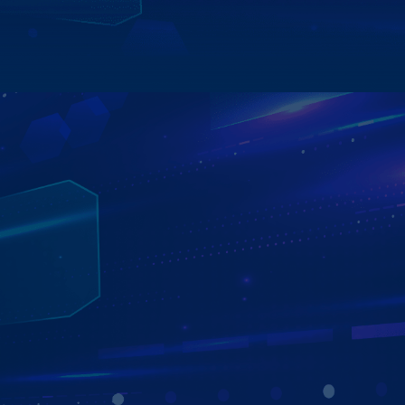
Xem chi tiết
BÙNG NỔ QUÀ TẶNG HẤP DẪN