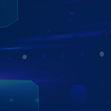
HỆ THỐNG CAMERA 360 SẮC NÉT
QUAN SÁT TOÀN CẢNH - LÁI XE AN TOÀN
Hệ thống Camera 360 trên Màn hình Zestech ZX10+ Bản
Cao Cấp giúp người lái quan sát toàn cảnh xung quanh xe
một cách rõ nét và an toàn hơn.
- Giả lập không gian 2D/3D: Hiển thị góc nhìn toàn diện,
loại bỏ điểm mù.
- Tự động hiển thị theo xi nhan: Chuyển hướng an toàn,
dễ quan sát hai bên.
- Độ phân giải 1080P: Hình ảnh sắc nét, chi tiết trong mọi
điều kiện ánh sáng.
Màn hình Zestech tích hợp Camera 360 – Giải pháp toàn
cảnh cho hành trình an toàn.