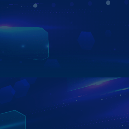
CHIA ĐÔI MÀN HÌNH SONG SONG
Tính năng đa nhiệm trên Màn hình trên Zestech ZX10+
Bản Cao Cấp giúp bạn dễ dàng thực hiện nhiều tác vụ
cùng lúc – vừa dẫn đường, vừa nghe nhạc, xem video hay
theo dõi Camera 360 mà không bị gián đoạn. Trải nghiệm
mượt, thao tác linh hoạt và tối ưu hiệu suất sử dụng.
Xem chi tiết