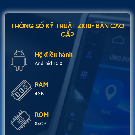
THÔNG SỐ KỸ THUẬT ZX10+ BẢN CAO
CẤP
Hệ điều hành
Android 10.0
RAM
4GB
ROM
64GB