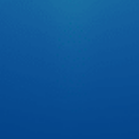
Tự tin thể hiện chất riêng cùng cầu thủ Quang Hải
Trên sân cỏ, Quang Hải tự tin với tinh thần thép cùng đôi
chân vững chãi đưa bóng vào lưới. Còn trên xế yêu thì Hải
luôn có 1 người bạn màn hình android ô tô Zestech đồng
hành để tự tin thể hiện chất riêng với giao diện cá nhân
hóa cực ấn tượng.