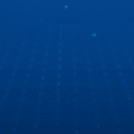
“Ngọc Hoàng” Quốc Khánh du ngoạn bằng xe ô tô
thông minh
“Ngọc Hoàng” Quốc Khánh lần đầu chia sẻ về trải nghiệm
xe ô tô thông minh thế hệ mới. Tất cả là nhờ màn hình ô tô
Zestech với giao diện mốt, công nghệ tốt, chất lượng thì
số 1!