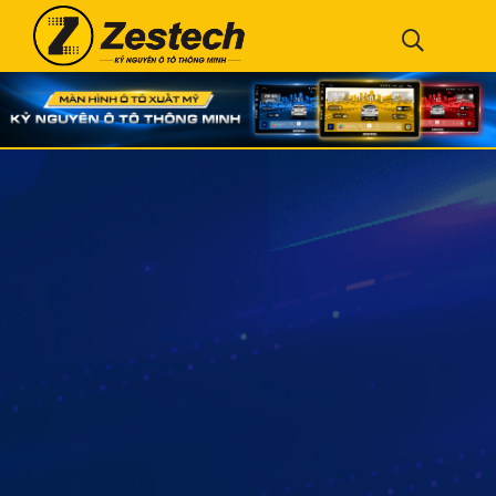
CÔNG TY TNHH THƯƠNG MẠI
XUẤT NHẬP KHẨU NỘI THẤT Ô TÔ
QUANG MINH
Công ty TNHH Thương Mại Xuất nhập khẩu Nội thất ô tô
Quang Minh chuyên cung cấp các sản phẩm phụ kiện tiện
ích ô tô chính hãng và uy tín:
Màn hình DVD Android
,
Android Box
,
Bóng đèn ô tô
, Camera hành trình, Cảm biến
áp suất lốp, Cảm biến lùi,…trên toàn quốc.
Quang Minh tự hào đem đến cho khách hàng những sản