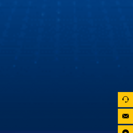
số 1!
Cùng Hùng Lâm XeHay và BTV Thu Hà tìm hiểu
màn hình Zestech
Hùng Lâm Xe Hay cùng Biên tập viên Thu Hà đột nhập
showroom Zestech để tìm hiểu nguyên nhân sự khác biệt
về màn hình ô tô thông minh Zestech!