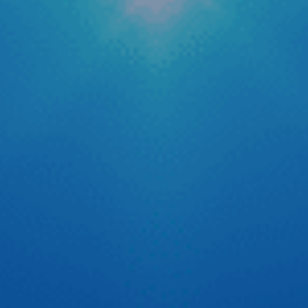
phạt nguội mới
Trong bối cảnh hệ thống camera giám sát giao thông được
phủ sóng rộng khắp cả nước, nỗi lo về các lỗi vi phạm hành
chính hay còn gọi là “phạt nguội” trở thành mối quan tâm
hàng đầu của các bác tài. Để giải quyết triệt để vấn đề
quên kiểm tra lỗi dẫn […]
Tự tin thể hiện chất riêng cùng cầu thủ Quang Hải
Trên sân cỏ, Quang Hải tự tin với tinh thần thép cùng đôi