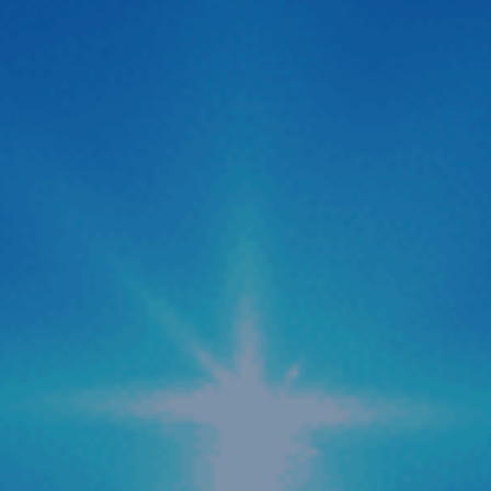
Zestech ra mắt Camera hành trình C500 ADAS
thông minh siêu nét 2026
Thị trường công nghệ ô tô vừa chính thức đón nhận một
“cú hích” cực lớn với sự xuất hiện của Camera hành trình
C500 ADAS đến từ thương hiệu Zestech. Không giấu giếm
tham vọng định vị đây là dòng “Cam hành trình ADAS
thông minh siêu nét 2026“, siêu phẩm này được kỳ […]
Zestech cập nhật tính năng AI tự động tra cứu