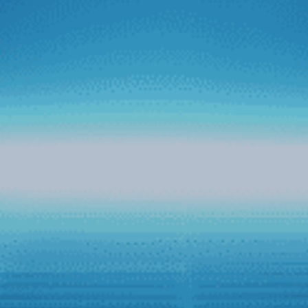
Vietnamnet
Bước tiến mới của Zestech trên thị trường
ô tô thông minh
Mới đây, Zestech đã đánh dấu bước đi đột phá trên thị
trường màn hình ô tô thông minh khi tích hợp thành công
trợ lý tiếng Việt Kiki lên tất cả dòng sản phẩm phiên bản
mới của hãng. Với bước tiến thành công này, Zestech
mong muốn tạo nền tảng cho tham vọng kiến tạo “Kỷ
nguyên ô tô thông minh” trên thị trường màn hình xe hơi
tại Việt Nam.