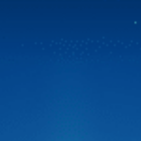
Mua Zestech tặng bản đồ Vietmap Live & sim 4G
tốc độ cao
Tin vui bùng nổ dành cho cộng đồng chủ xe Việt! Zestech
chính thức triển khai chương trình ưu đãi đặc biệt. Từ ngày
31/07/2026, khi chọn mua Zestech tặng bản đồ Vietmap
Live bản quyền sử dụng lên đến 02 năm và sim 4G tốc độ
cao. Đây là giải pháp vượt trội giúp […]