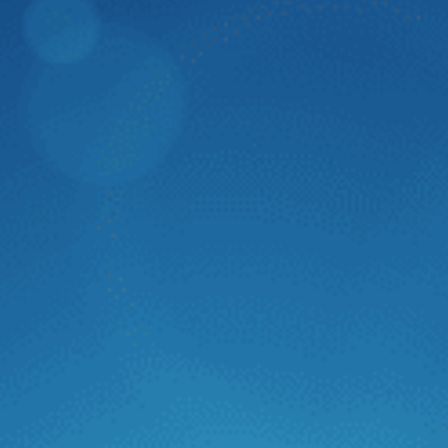
Dân Trí
Zestech thành công mang trí tuệ nhân tạo
"Made in Vietnam" tích hợp lên màn hình ô
tô thông minh thế hệ mới
Trong phân khúc màn hình ô tô thông minh, Zestech luôn
tiên trong phong ứng dụng các công nghệ hiện đại. Mới
đây, Zestech đã chính thức hoàn thiện tích hợp trí tuệ
nhân tạo với khả năng hiểu và thực hiện ý muốn con người
theo lời nói. Đây là bước ngoặt đánh dấu sự thành công
trong việc mang trí tuệ nhân tạo “Made in Vietnam” lên
màn hình ô tô thông minh thế hệ mới của Zestech.