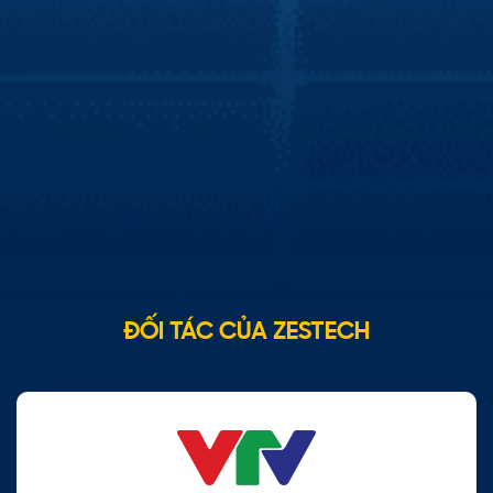
Báo Điện tử VTV
Zestech tích hợp trợ lý Kiki lên màn hình xe
hơi thông minh
Zestech tích hợp thành công trợ lý tiếng Việt Kiki trên
màn hình xe hơi thông minh, giúp chủ sở hữu xe hơi phổ
thông có thể trải nghiệm tiện ích như xe hơi cao cấp. Theo
đó, việc tích hợp này giúp mang lại cho người dùng trải
nghiệm lái xe thân thiện và an toàn từ những tính năng mà
trợ lý Kiki mang đến cho người dùng.
ĐỐI TÁC CỦA ZESTECH