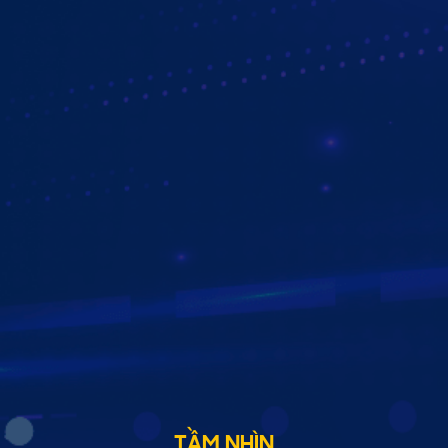
phẩm với chất lượng tốt, dịch vụ uy tín, chuyên nghiệp với
giá thành “cạnh tranh” tại
750+ Đại lý
trên toàn quốc. Đồng
thời, chúng tôi luôn không ngừng đổi mới và sáng tạo để
phù hợp nhu cầu của nhiều đối tượng khách hàng theo các
tiêu chuẩn nghiêm ngặt của thị trường.
TẦM NHÌN