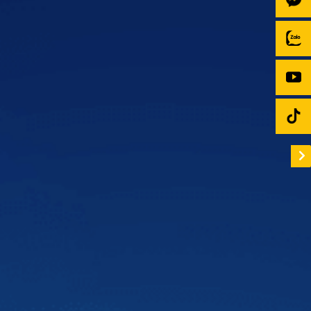
VnExpress