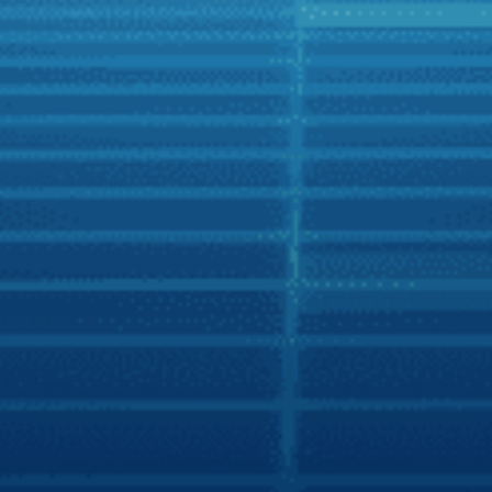
Zing
Người Việt có nhiều lựa chọn hơn với xe hơi
thông minh
Những cuộc “chạy đua” nước rút nhằm gia tăng lợi thế
cạnh tranh trên thị trường xe hơi đang mở ra nhiều cơ hội
trải nghiệm tiện nghi thông minh trên ôtô cho người Việt.
Đầu tháng 12/2021, hãng màn hình chiếm 70% thị phần
Zestech đã tích hợp thành công trợ lý tiếng Việt Kiki trên
các sản phẩm thế hệ mới của hãng, thêm cơ hội trải
nghiệm tiện ích thông minh trên xe hơi cho người Việt