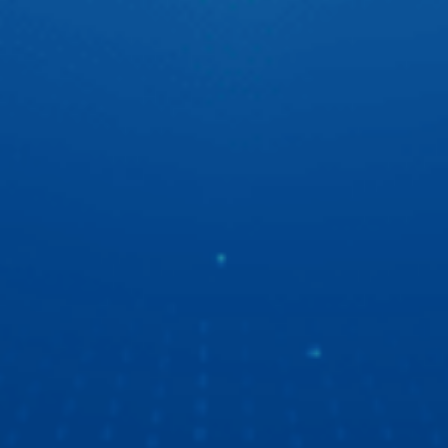
chân vững chãi đưa bóng vào lưới. Còn trên xế yêu thì Hải
luôn có 1 người bạn màn hình android ô tô Zestech đồng
hành để tự tin thể hiện chất riêng với giao diện cá nhân
hóa cực ấn tượng.
“Ngọc Hoàng” Quốc Khánh du ngoạn bằng xe ô tô
thông minh
“Ngọc Hoàng” Quốc Khánh lần đầu chia sẻ về trải nghiệm
xe ô tô thông minh thế hệ mới. Tất cả là nhờ màn hình ô tô
Zestech với giao diện mốt, công nghệ tốt, chất lượng thì