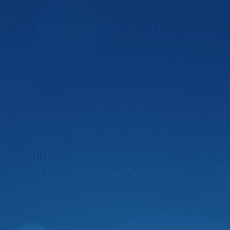
Màn hình DVD Zestech tích hợp nhiều công
nghệ
Màn hình ô tô thông minh Zestech là màn hình được tích
hợp nhiều công nghệ tiên tiến, hiệu suất cao giúp quá
trình lái xe trở nên an toàn hơn và đáp ứng nhu cầu giải trí
cho người dùng. Bên cạnh đó, màn hình Zestech lắp được
trên nhiều dòng xe hơi, cung cấp thông tin hữu ích cho
người dùng với mức giá hợp lý.