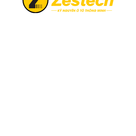
Bi Led Zestech BX10 có công suất chiếu sáng vượt trội
ủa đèn bi led Zestech BX10