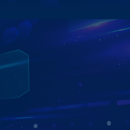
Xem chi tiết
TRẢI NGHIỆM ĐA NHIỆM CỰC ĐỈNH
CHIA ĐÔI MÀN HÌNH SONG SONG