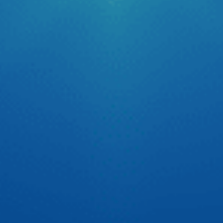
hàng đầu của các bác tài. Để giải quyết triệt để vấn đề
quên kiểm tra lỗi dẫn […]
Tự tin thể hiện chất riêng cùng cầu thủ Quang Hải
Trên sân cỏ, Quang Hải tự tin với tinh thần thép cùng đôi
chân vững chãi đưa bóng vào lưới. Còn trên xế yêu thì Hải
luôn có 1 người bạn màn hình android ô tô Zestech đồng
hành để tự tin thể hiện chất riêng với giao diện cá nhân
hóa cực ấn tượng.