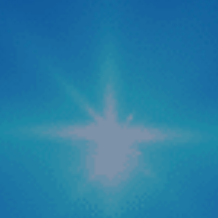
“cú hích” cực lớn với sự xuất hiện của Camera hành trình
C500 ADAS đến từ thương hiệu Zestech. Không giấu giếm
tham vọng định vị đây là dòng “Cam hành trình ADAS
thông minh siêu nét 2026“, siêu phẩm này được kỳ […]
Zestech cập nhật tính năng AI tự động tra cứu
phạt nguội mới
Trong bối cảnh hệ thống camera giám sát giao thông được
phủ sóng rộng khắp cả nước, nỗi lo về các lỗi vi phạm hành
chính hay còn gọi là “phạt nguội” trở thành mối quan tâm