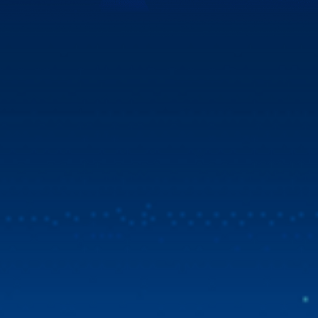
Xem chi tiết
Mua Zestech tặng bản đồ Vietmap Live & sim 4G
tốc độ cao