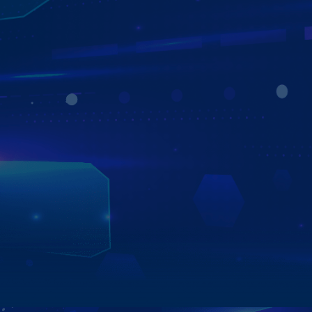
MÀN HÌNH ZESTECH Z18
TIỆN ÍCH THẢ GA - KHÔNG LO VỀ GIÁ
Giá tốt, công nghệ xịn – màn hình Zestech Z18 chính là
lựa chọn hoàn hảo cho mọi chủ xe thông minh!
- Giá rẻ nhất phân khúc, chỉ từ 5.900.000vnđ, mang đến
trải nghiệm vượt xa mong đợi.
- Công nghệ OTA - Auto Update, tự động cập nhật phần
mềm trực tuyến, giúp hệ thống luôn mượt mà và đầy đủ
tính năng mới nhất.
- Công nghệ AI ra lệnh giọng nói, cho phép bạn điều khiển
mọi thao tác chỉ bằng một câu nói – tiện lợi, an toàn khi
lái xe.
Xem chi tiết