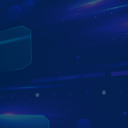
BÙNG NỔ QUÀ TẶNG
KHI MUA MÀN HÌNH ZESTECH Z18
- Bản quyền bản đồ Vietmap Live
- Sim 4G tốc độ cao