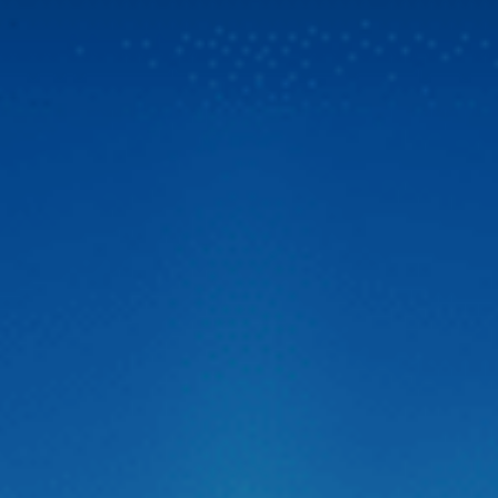
Tin vui bùng nổ dành cho cộng đồng chủ xe Việt! Zestech
chính thức triển khai chương trình ưu đãi đặc biệt. Từ ngày
31/07/2026, khi chọn mua Zestech tặng bản đồ Vietmap
Live bản quyền sử dụng lên đến 02 năm và sim 4G tốc độ
cao. Đây là giải pháp vượt trội giúp […]
Zestech ra mắt Camera hành trình C500 ADAS
thông minh siêu nét 2026
Thị trường công nghệ ô tô vừa chính thức đón nhận một