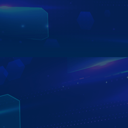
đường như Google Maps, Navitel… giúp người lái dễ dàng
xác định vị trí, dự đoán thời gian di chuyển, gợi ý lộ trình
tối ưu,... – mang đến trải nghiệm lái xe chủ động, an toàn
và tiện lợi trên mọi hành trình.
Xem chi tiết