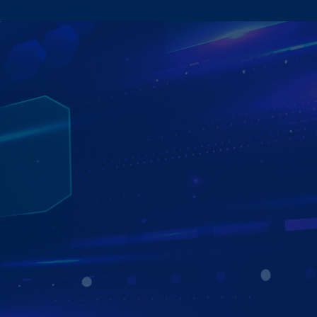
ĐA DẠNG BẢN ĐỒ DẪN ĐƯỜNG
VỚI BẢN ĐỒ GOOGLE MAPS TIỆN LỢI
Màn hình Zestech Z18 hỗ trợ đa dạng ứng dụng dẫn