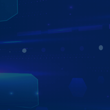
TRA CỨU PHẠT NGUỘI TỰ ĐỘNG
ĐƠN GIẢN - TIỆN LỢI - NHANH CHÓNG
Màn hình Zestech Z18 hỗ trợ tra cứu phạt nguội thông
minh với 2 cách cực tiện lợi:
- Tự động hiển thị thông báo phạt nguội ngay khi khởi
động xe.
- Tra cứu bằng giọng nói chỉ với câu lệnh đơn giản: “Phạt
nguội + biển số xe” – kết quả hiển thị nhanh chóng trong
vài giây.
Tính năng này giúp tài xế chủ động nắm bắt tình trạng vi
phạm, xử lý kịp thời và duy trì hành trình an toàn, minh
bạch, không lo rủi ro.