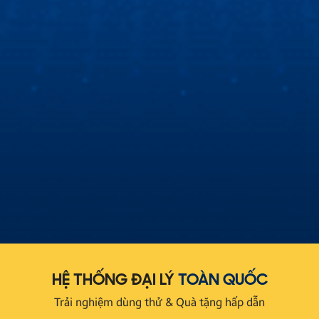
Cùng Hùng Lâm XeHay và BTV Thu Hà tìm hiểu
màn hình Zestech
Hùng Lâm Xe Hay cùng Biên tập viên Thu Hà đột nhập
showroom Zestech để tìm hiểu nguyên nhân sự khác biệt
về màn hình ô tô thông minh Zestech!
HỆ THỐNG ĐẠI LÝ
TOÀN QUỐC
Trải nghiệm dùng thử & Quà tặng hấp dẫn