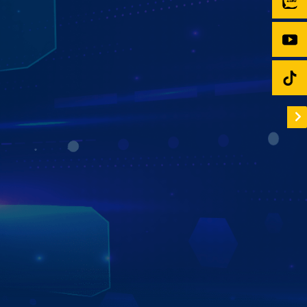
HỆ THỐNG 750+ ĐẠI LÝ ZESTECH
PHỦ SÓNG TOÀN QUỐC
Với hơn 750 đại lý Zestech phủ khắp toàn quốc, khách
hàng ở bất kỳ tỉnh thành nào cũng đều được tư vấn, lắp
đặt, bảo hành và chăm sóc một cách nhanh chóng –
chuyên nghiệp – tận tâm.
Dù bạn ở miền Bắc, miền Trung hay miền Nam, Zestech
luôn cam kết mang đến chất lượng dịch vụ đồng nhất và
trải nghiệm hoàn hảo nhất cho mọi khách hàng trên toàn
hệ thống.