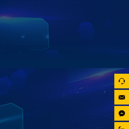
Zestech Z18 mang đến trải nghiệm đa nhiệm mượt mà,
cho phép bạn vừa xem bản đồ, vừa nghe nhạc hay xem
video cùng lúc mà không lo gián đoạn. Mọi thao tác đều
linh hoạt, nhanh nhạy, giúp bạn tận hưởng hành trình trọn
vẹn và tối ưu hiệu suất sử dụng.
Xem chi tiết