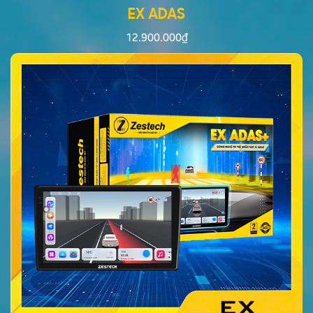
EX ADAS
12.900.000
₫