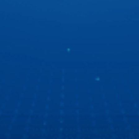
“Ngọc Hoàng” Quốc Khánh du ngoạn bằng xe ô tô
thông minh
“Ngọc Hoàng” Quốc Khánh lần đầu chia sẻ về trải nghiệm
xe ô tô thông minh thế hệ mới. Tất cả là nhờ màn hình ô tô
Zestech với giao diện mốt, công nghệ tốt, chất lượng thì
số 1!