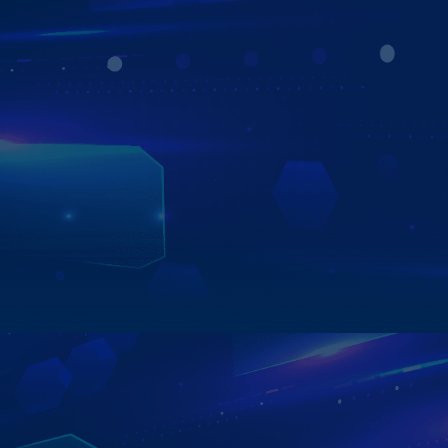
TRỢ LÝ ẢO AI KIKI THÔNG MINH
ĐIỀU KHIỂN MÀN HÌNH BẰNG GIỌNG NÓI
Với trợ lý ảo Kiki tích hợp trên màn hình Zestech Z18, bạn
có thể điều khiển mọi tính năng chỉ bằng giọng nói – hoàn
toàn rảnh tay khi lái.
Từ mở bản đồ, phát nhạc, gọi điện cho đến kiểm tra thời
tiết hay tra cứu phạt nguội, Kiki đều phản hồi nhanh và
chính xác, giúp hành trình của bạn trở nên an toàn, thông
minh và tiện nghi hơn bao giờ hết.
Xem chi tiết