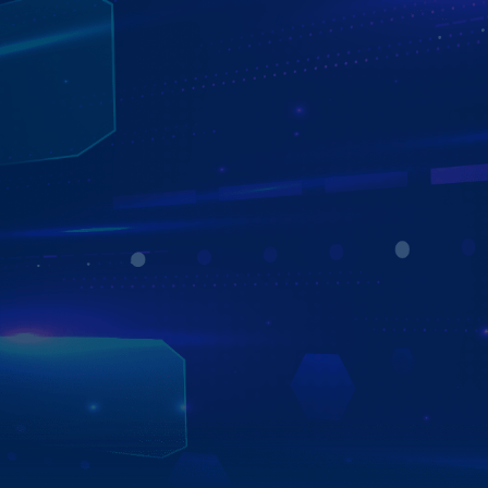
CÔNG NGHỆ OTA - AUTO UPDATE
TỰ ĐỘNG CẬP NHẬP HỆ THỐNG - ỨNG DỤNG
Công nghệ độc quyền do ZESTECH nghiên cứu và phát
triển. Nâng cấp hệ thống trực tuyến, chủ động cập nhật
các ứng dụng giải trí. Hoạt động chỉ cần thiết bị kết nối
mạng WiFi/4G.
Xem chi tiết