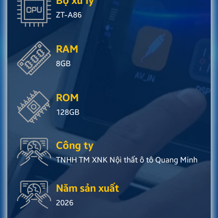
Bộ xử lý
ZT-A86
RAM
8GB
ROM
128GB
Công ty
TNHH TM XNK Nội thất ô tô Quang Minh
Năm sản xuất
2026