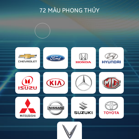
72 MÀU
PHONG THỦY