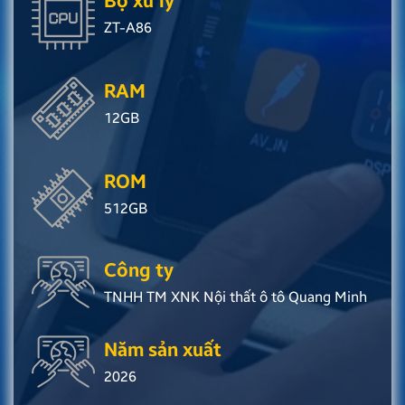
Bộ xử lý
ZT-A86
RAM
12GB
ROM
512GB
Công ty
TNHH TM XNK Nội thất ô tô Quang Minh
Năm sản xuất
2026