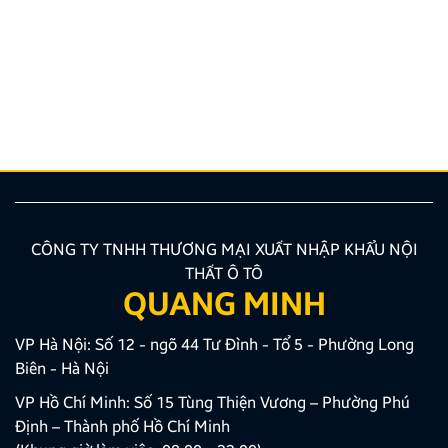
ý cần biết
Nâng cấp tính năng an toàn và tiện ích giải trí bằng
giải pháp lắp màn hình liền camera 360 đang là xu
hướng được nhiều chủ xe ưu tiên lựa chọn. Tuy
nhiên, để thiết bị phát huy tối đa hiệu quả, hiển thị
sắc nét và tuyệt đối không ảnh hưởng đến hệ […]
CÔNG TY TNHH THƯƠNG MẠI XUẤT NHẬP KHẨU NỘI
THẤT Ô TÔ
QUANG MINH
VP Hà Nội: Số 12 - ngõ 44 Tư Đình - Tổ 5 - Phường Long
Biên - Hà Nội
VP Hồ Chí Minh: Số 15 Tùng Thiện Vương – Phường Phú
Định – Thành phố Hồ Chí Minh