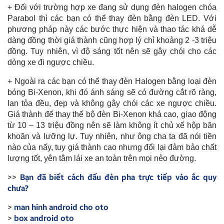
+ Đối với trường hợp xe đang sử dụng đèn halogen chóa
Parabol thì các bạn có thể thay đèn bằng đèn LED. Với
phương pháp này các bước thực hiện và thao tác khá dễ
dàng đồng thời giá thành cũng hợp lý chỉ khoảng 2 -3 triệu
đồng. Tuy nhiên, vì độ sáng tốt nên sẽ gây chói cho các
dòng xe đi ngược chiều.
+ Ngoài ra các bạn có thể thay đèn Halogen bằng loại đèn
bóng Bi-Xenon, khi đó ánh sáng sẽ có đường cắt rõ ràng,
lan tỏa đều, đẹp và không gây chói các xe ngược chiều.
Giá thành để thay thế bộ đèn Bi-Xenon khá cao, giao động
từ 10 – 13 triệu đồng nên sẽ làm không ít chủ xế hộp băn
khoăn và lưỡng lự. Tuy nhiên, như ông cha ta đã nói tiền
nào của nấy, tuy giá thành cao nhưng đổi lại đảm bảo chất
lượng tốt, yên tâm lái xe an toàn trên mọi nẻo đường.
>>
Bạn đã biết cách đấu đèn pha trực tiếp vào ắc quy
chưa?
>
man hinh android cho oto
>
box android oto