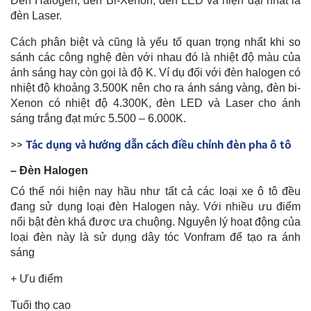
Đèn Halogen, đèn Bi-Xenon, đèn LED và hiện đại nhất là
đèn Laser.
Cách phân biệt và cũng là yếu tố quan trọng nhất khi so
sánh các công nghệ đèn với nhau đó là nhiệt độ màu của
ánh sáng hay còn gọi là độ K. Ví dụ đối với đèn halogen có
nhiệt độ khoảng 3.500K nên cho ra ánh sáng vàng, đèn bi-
Xenon có nhiệt độ 4.300K, đèn LED và Laser cho ánh
sáng trắng đạt mức 5.500 – 6.000K.
>>
Tác dụng và hướng dẫn cách điều chỉnh đèn pha ô tô
– Đèn Halogen
Có thể nói hiện nay hầu như tất cả các loại xe ô tô đều
đang sử dụng loại đèn Halogen này. Với nhiều ưu điểm
nổi bật đèn khá được ưa chuộng. Nguyên lý hoạt động của
loại đèn này là sử dụng dây tóc Vonfram để tạo ra ánh
sáng
+ Ưu điểm
Tuổi thọ cao