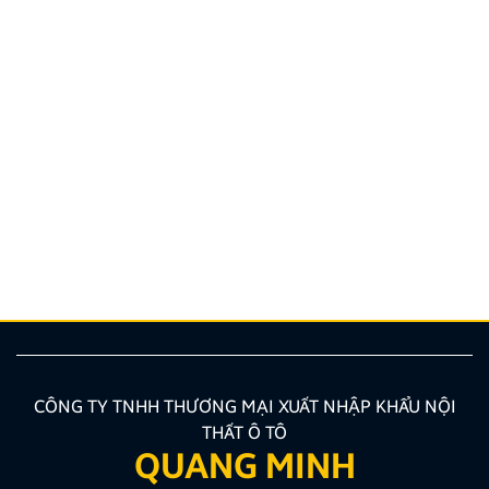
THÔNG BÁO VỀ VIỆC TRẢI NGHIỆM ỨNG DỤNG
YOUTUBE
Kính gửi Quý Khách hàng và Quý Đại lý, Công ty
TNHH Thương Mại XNK Nội Thất Ô Tô Quang Minh
xin trân trọng cảm ơn Quý Khách hàng và Quý Đại lý
đã luôn tin tưởng sử dụng các sản phẩm Android Box
và Màn hình Android mang thương hiệu ZESTECH.
Trong quá trình […]
CÔNG TY TNHH THƯƠNG MẠI XUẤT NHẬP KHẨU NỘI
THẤT Ô TÔ
QUANG MINH