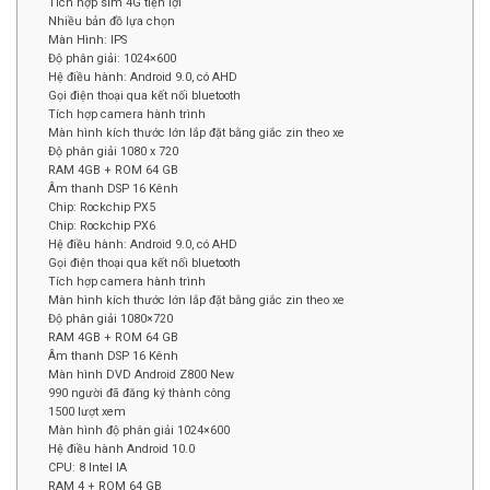
Tích hợp sim 4G tiện lợi
Nhiều bản đồ lựa chọn
Màn Hình: IPS
Độ phân giải: 1024×600
Hệ điều hành: Android 9.0, có AHD
Gọi điện thoại qua kết nối bluetooth
Tích hợp camera hành trình
Màn hình kích thước lớn lắp đặt bằng giắc zin theo xe
Độ phân giải 1080 x 720
RAM 4GB + ROM 64 GB
Âm thanh DSP 16 Kênh
Chip: Rockchip PX5
Chip: Rockchip PX6
Hệ điều hành: Android 9.0, có AHD
Gọi điện thoại qua kết nối bluetooth
Tích hợp camera hành trình
Màn hình kích thước lớn lắp đặt bằng giắc zin theo xe
Độ phân giải 1080×720
RAM 4GB + ROM 64 GB
Âm thanh DSP 16 Kênh
Màn hình DVD Android Z800 New
990 người đã đăng ký thành công
1500 lượt xem
Màn hình độ phân giải 1024×600
Hệ điều hành Android 10.0
CPU: 8 Intel IA
RAM 4 + ROM 64 GB