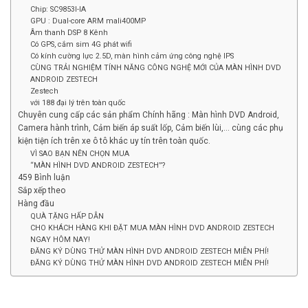
Chip: SC9853I-IA
GPU : Dual-core ARM mali400MP
Âm thanh DSP 8 Kênh
Có GPS, cắm sim 4G phát wifi
Có kính cường lực 2.5D, màn hình cảm ứng công nghệ IPS
CÙNG TRẢI NGHIỆM TÍNH NĂNG CÔNG NGHỆ MỚI CỦA MÀN HÌNH DVD
ANDROID ZESTECH
Zestech
với 188 đại lý trên toàn quốc
Chuyên cung cấp các sản phẩm Chính hãng : Màn hình DVD Android,
Camera hành trình, Cảm biến áp suất lốp, Cảm biến lùi,… cùng các phụ
kiện tiện ích trên xe ô tô khác uy tín trên toàn quốc.
VÌ SAO BẠN NÊN CHỌN MUA
“MÀN HÌNH DVD ANDROID ZESTECH”?
459 Bình luận
Sắp xếp theo
Hàng đầu
QUÀ TẶNG HẤP DẪN
CHO KHÁCH HÀNG KHI ĐẶT MUA MÀN HÌNH DVD ANDROID ZESTECH
NGAY HÔM NAY!
ĐĂNG KÝ DÙNG THỬ MÀN HÌNH DVD ANDROID ZESTECH MIỄN PHÍ!
ĐĂNG KÝ DÙNG THỬ MÀN HÌNH DVD ANDROID ZESTECH MIỄN PHÍ!