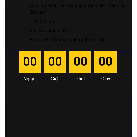
Camera hành trình tích hợp màn hình Android
Zestech
Thẻ nhớ 16G
Sim Vinaphone 4G
Bản quyền Vietmap miễn phí trọn đời
00
00
00
00
Ngày
Giờ
Phút
Giây