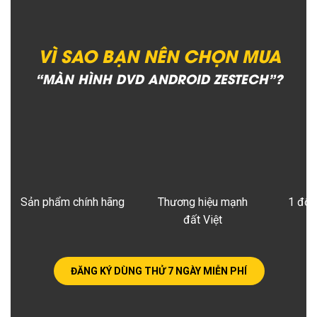
VÌ SAO BẠN NÊN CHỌN MUA
“MÀN HÌNH DVD ANDROID ZESTECH”?
Sản phẩm chính hãng
Thương hiệu mạnh
1 đổi
đất Việt
ĐĂNG KÝ DÙNG THỬ 7 NGÀY MIỄN PHÍ