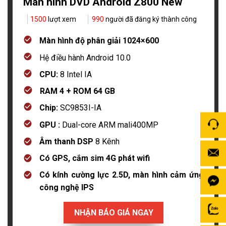
Màn hình DVD Android Z800 New
1500
lượt xem
990
người đã đăng ký thành công
Màn hình độ phân giải 1024×600
Hệ điều hành Android 10.0
CPU:
8 Intel IA
RAM 4 + ROM 64 GB
Chip:
SC9853I-IA
GPU :
Dual-core ARM mali400MP
Âm thanh DSP
8 Kênh
Có GPS, cắm sim 4G phát wifi
Có kính cường lực 2.5D, màn hình cảm ứng
công nghệ IPS
NHẬN BÁO GIÁ NGAY