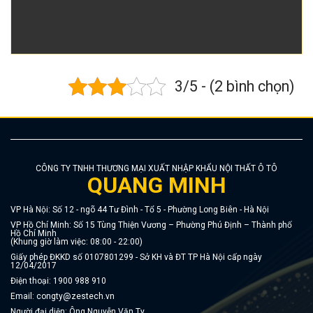
3/5 - (2 bình chọn)
CÔNG TY TNHH THƯƠNG MẠI XUẤT NHẬP KHẨU NỘI THẤT Ô TÔ
QUANG MINH
VP Hà Nội: Số 12 - ngõ 44 Tư Đình - Tổ 5 - Phường Long Biên - Hà Nội
VP Hồ Chí Minh: Số 15 Tùng Thiện Vương – Phường Phú Định – Thành phố
Hồ Chí Minh
(Khung giờ làm việc: 08:00 - 22:00)
Giấy phép ĐKKD số 0107801299 - Sở KH và ĐT TP Hà Nội cấp ngày
12/04/2017
Điện thoại:
1900 988 910
Email:
congty@zestech.vn
Người đại diện: Ông Nguyễn Văn Ty