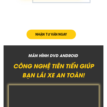
NHẬN TƯ VẤN NGAY
MÀN HÌNH DVD ANDROID
CÔNG NGHỆ TIÊN TIẾN GIÚP
BẠN LÁI XE AN TOÀN!