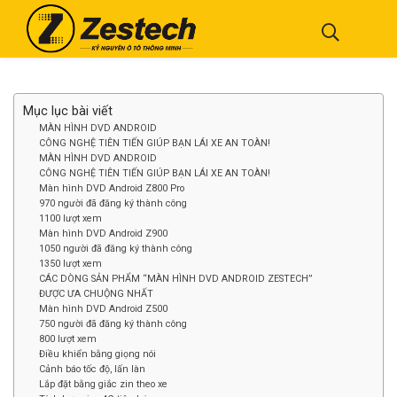
Mục lục bài viết
MÀN HÌNH DVD ANDROID
CÔNG NGHỆ TIÊN TIẾN GIÚP BẠN LÁI XE AN TOÀN!
MÀN HÌNH DVD ANDROID
CÔNG NGHỆ TIÊN TIẾN GIÚP BẠN LÁI XE AN TOÀN!
Màn hình DVD Android Z800 Pro
970 người đã đăng ký thành công
1100 lượt xem
Màn hình DVD Android Z900
1050 người đã đăng ký thành công
1350 lượt xem
CÁC DÒNG SẢN PHẨM “MÀN HÌNH DVD ANDROID ZESTECH”
ĐƯỢC ƯA CHUỘNG NHẤT
Màn hình DVD Android Z500
750 người đã đăng ký thành công
800 lượt xem
Điều khiển bằng giọng nói
Cảnh báo tốc độ, lấn làn
Lắp đặt bằng giắc zin theo xe