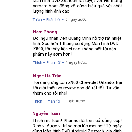
Màn hình DVD Zestech rất tuyệt vời. Hệ thống
camera hoạt động vô cùng hiệu quả với chất
lượng hình ảnh cao.
3 ngày trước
Thích – Phản hồi –
Nam Phong
Đội ngũ nhân viên Quang Minh hỗ trợ rất nhiệt
tình. Sau hơn 1 tháng sử dụng Màn hình DVD
Z800, tôi thấy tiếc vì sao không biết tới sản
phẩm này sớm hơn!
1 ngày trước
Thích – Phản hồi –
Ngọc Hà Trần
Tôi đang ưng con Z900 Chevrolet Orlando. Bạn
tôi giới thiệu và review con đó rất tốt. Tư vấn
thêm cho tôi nhé!
1 giờ trước
Thích – Phản hồi –
Nguyễn Tuấn
Thích mê luôn! Phải nói là trên cả đẳng cấp!
Định vị được vị trí xe mọi lúc mọi nơi! Từ ngày
dùng Màn hình DVD Android Zestech, gia đình