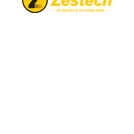
e & sim 4G tốc độ cao
Zestech ra mắt Camera
Zestech chính thức triển khai
6, khi chọn mua Zestech tặng
Thị trường công nghệ ô tô vừ
02 năm và sim 4G tốc độ cao.
sự xuất hiện của Camera hàn
Không giấu giếm tham vọng đ
minh siêu nét 2026“, siêu ph