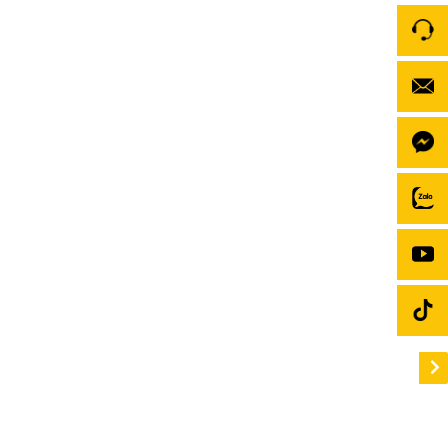
Mua bảo hiểm xe ô tô ở đâu tốt nhất 2026?
Mua bảo hiểm xe ô tô gồm hai loại chính: Bảo hiểm
TNDS bắt buộc (chống phạt, bồi thường cho bên thứ
ba) và Bảo hiểm vật chất (bảo vệ xe của bạn). Tuy
nhiên, giữa một “ma trận” các công ty bảo hiểm với
hàng trăm điều khoản và mức phí khác nhau, làm […]