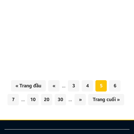
Độ cốp điện VinFast Limo Green chính hãng
ZCop
Độ cốp điện VinFast Limo Green với dòng sản phẩm
ZCop chính hãng Zestech là giải pháp nâng cấp hoàn
hảo, thay thế hoàn toàn hệ thống ty cơ nguyên bản
bất tiện và nặng nề. Sở hữu cơ chế vận hành tự động
êm ái, tích hợp cảm biến chống kẹt thông minh cùng
[…]
« Trang đầu
«
...
3
4
5
6
7
...
10
20
30
...
»
Trang cuối »