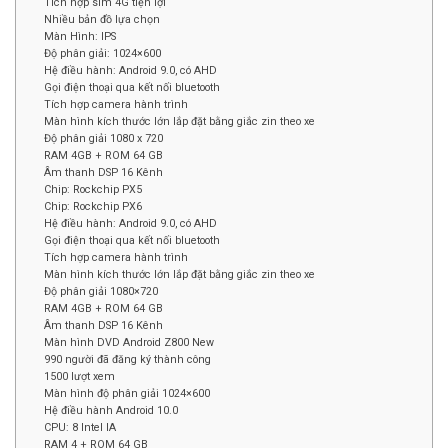
Tích hợp sim 4G tiện lợi
Nhiều bản đồ lựa chọn
Màn Hình: IPS
Độ phân giải: 1024×600
Hệ điều hành: Android 9.0, có AHD
Gọi điện thoại qua kết nối bluetooth
Tích hợp camera hành trình
Màn hình kích thước lớn lắp đặt bằng giắc zin theo xe
Độ phân giải 1080 x 720
RAM 4GB + ROM 64 GB
Âm thanh DSP 16 Kênh
Chip: Rockchip PX5
Chip: Rockchip PX6
Hệ điều hành: Android 9.0, có AHD
Gọi điện thoại qua kết nối bluetooth
Tích hợp camera hành trình
Màn hình kích thước lớn lắp đặt bằng giắc zin theo xe
Độ phân giải 1080×720
RAM 4GB + ROM 64 GB
Âm thanh DSP 16 Kênh
Màn hình DVD Android Z800 New
990 người đã đăng ký thành công
1500 lượt xem
Màn hình độ phân giải 1024×600
Hệ điều hành Android 10.0
CPU: 8 Intel IA
RAM 4 + ROM 64 GB