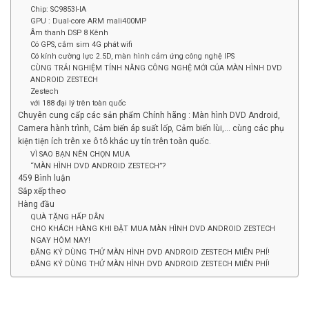
Chip: SC9853I-IA
GPU : Dual-core ARM mali400MP
Âm thanh DSP 8 Kênh
Có GPS, cắm sim 4G phát wifi
Có kính cường lực 2.5D, màn hình cảm ứng công nghệ IPS
CÙNG TRẢI NGHIỆM TÍNH NĂNG CÔNG NGHỆ MỚI CỦA MÀN HÌNH DVD
ANDROID ZESTECH
Zestech
với 188 đại lý trên toàn quốc
Chuyên cung cấp các sản phẩm Chính hãng : Màn hình DVD Android,
Camera hành trình, Cảm biến áp suất lốp, Cảm biến lùi,… cùng các phụ
kiện tiện ích trên xe ô tô khác uy tín trên toàn quốc.
VÌ SAO BẠN NÊN CHỌN MUA
“MÀN HÌNH DVD ANDROID ZESTECH”?
459 Bình luận
Sắp xếp theo
Hàng đầu
QUÀ TẶNG HẤP DẪN
CHO KHÁCH HÀNG KHI ĐẶT MUA MÀN HÌNH DVD ANDROID ZESTECH
NGAY HÔM NAY!
ĐĂNG KÝ DÙNG THỬ MÀN HÌNH DVD ANDROID ZESTECH MIỄN PHÍ!
ĐĂNG KÝ DÙNG THỬ MÀN HÌNH DVD ANDROID ZESTECH MIỄN PHÍ!