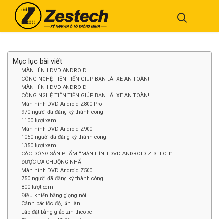
Mục lục bài viết
MÀN HÌNH DVD ANDROID
CÔNG NGHỆ TIÊN TIẾN GIÚP BẠN LÁI XE AN TOÀN!
MÀN HÌNH DVD ANDROID
CÔNG NGHỆ TIÊN TIẾN GIÚP BẠN LÁI XE AN TOÀN!
Màn hình DVD Android Z800 Pro
970 người đã đăng ký thành công
1100 lượt xem
Màn hình DVD Android Z900
1050 người đã đăng ký thành công
1350 lượt xem
CÁC DÒNG SẢN PHẨM “MÀN HÌNH DVD ANDROID ZESTECH”
ĐƯỢC ƯA CHUỘNG NHẤT
Màn hình DVD Android Z500
750 người đã đăng ký thành công
800 lượt xem
Điều khiển bằng giọng nói
Cảnh báo tốc độ, lấn làn
Lắp đặt bằng giắc zin theo xe