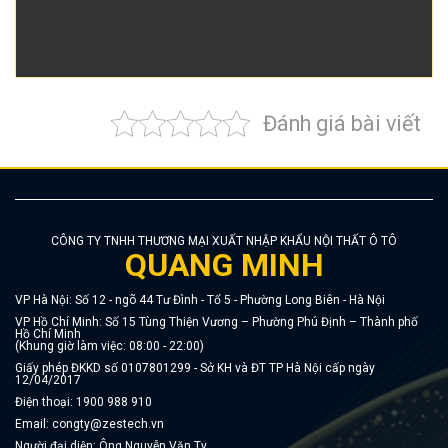
Đánh giá bài viết
CÔNG TY TNHH THƯƠNG MẠI XUẤT NHẬP KHẨU NỘI THẤT Ô TÔ
QUANG MINH
VP Hà Nội: Số 12 - ngõ 44 Tư Đình - Tổ 5 - Phường Long Biên - Hà Nội
VP Hồ Chí Minh: Số 15 Tùng Thiện Vương – Phường Phú Định – Thành phố
Hồ Chí Minh
(Khung giờ làm việc: 08:00 - 22:00)
Giấy phép ĐKKD số 0107801299 - Sở KH và ĐT TP Hà Nội cấp ngày
12/04/2017
Điện thoại:
1900 988 910
Email:
congty@zestech.vn
Người đại diện: Ông Nguyễn Văn Ty