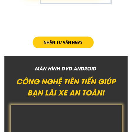
NHẬN TƯ VẤN NGAY
MÀN HÌNH DVD ANDROID
CÔNG NGHỆ TIÊN TIẾN GIÚP
BẠN LÁI XE AN TOÀN!