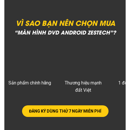
VÌ SAO BẠN NÊN CHỌN MUA
“MÀN HÌNH DVD ANDROID ZESTECH”?
Sản phẩm chính hãng
Thương hiệu mạnh
1 đổi
đất Việt
ĐĂNG KÝ DÙNG THỬ 7 NGÀY MIỄN PHÍ