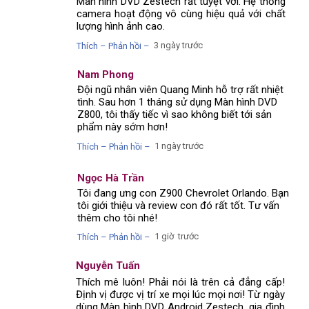
Màn hình DVD Zestech rất tuyệt vời. Hệ thống
camera hoạt động vô cùng hiệu quả với chất
lượng hình ảnh cao.
3 ngày trước
Thích – Phản hồi –
Nam Phong
Đội ngũ nhân viên Quang Minh hỗ trợ rất nhiệt
tình. Sau hơn 1 tháng sử dụng Màn hình DVD
Z800, tôi thấy tiếc vì sao không biết tới sản
phẩm này sớm hơn!
1 ngày trước
Thích – Phản hồi –
Ngọc Hà Trần
Tôi đang ưng con Z900 Chevrolet Orlando. Bạn
tôi giới thiệu và review con đó rất tốt. Tư vấn
thêm cho tôi nhé!
1 giờ trước
Thích – Phản hồi –
Nguyễn Tuấn
Thích mê luôn! Phải nói là trên cả đẳng cấp!
Định vị được vị trí xe mọi lúc mọi nơi! Từ ngày
dùng Màn hình DVD Android Zestech, gia đình