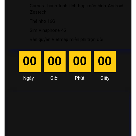
Camera hành trình tích hợp màn hình Android
Zestech
Thẻ nhớ 16G
Sim Vinaphone 4G
Bản quyền Vietmap miễn phí trọn đời
00
00
00
00
Ngày
Giờ
Phút
Giây