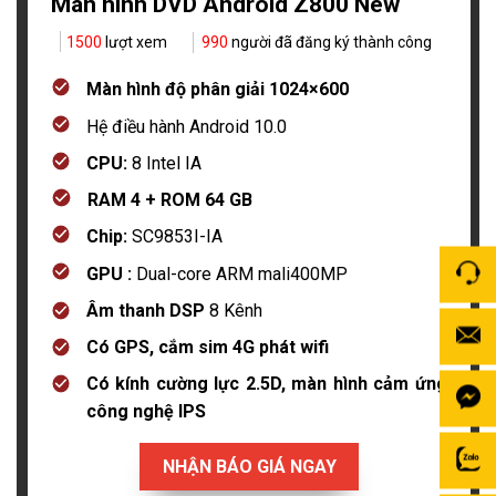
Màn hình DVD Android Z800 New
1500
lượt xem
990
người đã đăng ký thành công
Màn hình độ phân giải 1024×600
Hệ điều hành Android 10.0
CPU:
8 Intel IA
RAM 4 + ROM 64 GB
Chip:
SC9853I-IA
GPU :
Dual-core ARM mali400MP
Âm thanh DSP
8 Kênh
Có GPS, cắm sim 4G phát wifi
Có kính cường lực 2.5D, màn hình cảm ứng
công nghệ IPS
NHẬN BÁO GIÁ NGAY