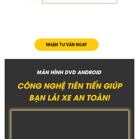
NHẬN TƯ VẤN NGAY
MÀN HÌNH DVD ANDROID
CÔNG NGHỆ TIÊN TIẾN GIÚP
BẠN LÁI XE AN TOÀN!