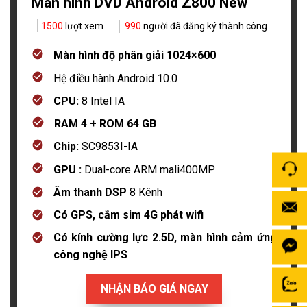
Màn hình DVD Android Z800 New
1500
lượt xem
990
người đã đăng ký thành công
Màn hình độ phân giải 1024×600
Hệ điều hành Android 10.0
CPU:
8 Intel IA
RAM 4 + ROM 64 GB
Chip:
SC9853I-IA
GPU :
Dual-core ARM mali400MP
Âm thanh DSP
8 Kênh
Có GPS, cắm sim 4G phát wifi
Có kính cường lực 2.5D, màn hình cảm ứng
công nghệ IPS
NHẬN BÁO GIÁ NGAY