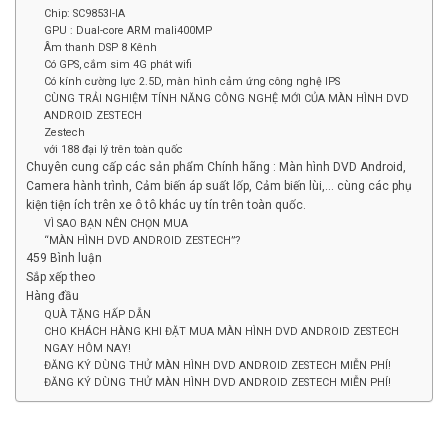
Chip: SC9853I-IA
GPU : Dual-core ARM mali400MP
Âm thanh DSP 8 Kênh
Có GPS, cắm sim 4G phát wifi
Có kính cường lực 2.5D, màn hình cảm ứng công nghệ IPS
CÙNG TRẢI NGHIỆM TÍNH NĂNG CÔNG NGHỆ MỚI CỦA MÀN HÌNH DVD
ANDROID ZESTECH
Zestech
với 188 đại lý trên toàn quốc
Chuyên cung cấp các sản phẩm Chính hãng : Màn hình DVD Android,
Camera hành trình, Cảm biến áp suất lốp, Cảm biến lùi,… cùng các phụ
kiện tiện ích trên xe ô tô khác uy tín trên toàn quốc.
VÌ SAO BẠN NÊN CHỌN MUA
“MÀN HÌNH DVD ANDROID ZESTECH”?
459 Bình luận
Sắp xếp theo
Hàng đầu
QUÀ TẶNG HẤP DẪN
CHO KHÁCH HÀNG KHI ĐẶT MUA MÀN HÌNH DVD ANDROID ZESTECH
NGAY HÔM NAY!
ĐĂNG KÝ DÙNG THỬ MÀN HÌNH DVD ANDROID ZESTECH MIỄN PHÍ!
ĐĂNG KÝ DÙNG THỬ MÀN HÌNH DVD ANDROID ZESTECH MIỄN PHÍ!