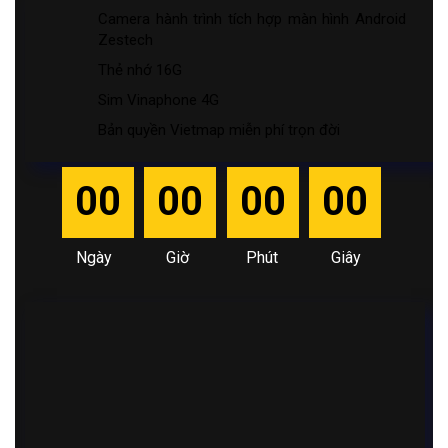
Camera hành trình tích hợp màn hình Android
Zestech
Thẻ nhớ 16G
Sim Vinaphone 4G
Bản quyền Vietmap miễn phí trọn đời
00
00
00
00
Ngày
Giờ
Phút
Giây