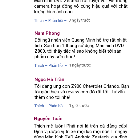
Màn hình DVD Zestech rất tuyệt vời. Hệ thống
camera hoạt động vô cùng hiệu quả với chất
lượng hình ảnh cao.
3 ngày trước
Thích – Phản hồi –
Nam Phong
Đội ngũ nhân viên Quang Minh hỗ trợ rất nhiệt
tình. Sau hơn 1 tháng sử dụng Màn hình DVD
Z800, tôi thấy tiếc vì sao không biết tới sản
phẩm này sớm hơn!
1 ngày trước
Thích – Phản hồi –
Ngọc Hà Trần
Tôi đang ưng con Z900 Chevrolet Orlando. Bạn
tôi giới thiệu và review con đó rất tốt. Tư vấn
thêm cho tôi nhé!
1 giờ trước
Thích – Phản hồi –
Nguyễn Tuấn
Thích mê luôn! Phải nói là trên cả đẳng cấp!
Định vị được vị trí xe mọi lúc mọi nơi! Từ ngày
dùng Màn hình DVD Android Zestech, gia đình