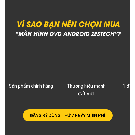
VÌ SAO BẠN NÊN CHỌN MUA
“MÀN HÌNH DVD ANDROID ZESTECH”?
Sản phẩm chính hãng
Thương hiệu mạnh
1 đổi
đất Việt
ĐĂNG KÝ DÙNG THỬ 7 NGÀY MIỄN PHÍ