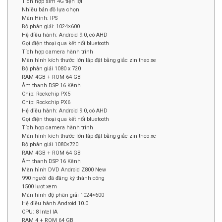
Tích hợp sim 4G tiện lợi
Nhiều bản đồ lựa chọn
Màn Hình: IPS
Độ phân giải: 1024×600
Hệ điều hành: Android 9.0, có AHD
Gọi điện thoại qua kết nối bluetooth
Tích hợp camera hành trình
Màn hình kích thước lớn lắp đặt bằng giắc zin theo xe
Độ phân giải 1080 x 720
RAM 4GB + ROM 64 GB
Âm thanh DSP 16 Kênh
Chip: Rockchip PX5
Chip: Rockchip PX6
Hệ điều hành: Android 9.0, có AHD
Gọi điện thoại qua kết nối bluetooth
Tích hợp camera hành trình
Màn hình kích thước lớn lắp đặt bằng giắc zin theo xe
Độ phân giải 1080×720
RAM 4GB + ROM 64 GB
Âm thanh DSP 16 Kênh
Màn hình DVD Android Z800 New
990 người đã đăng ký thành công
1500 lượt xem
Màn hình độ phân giải 1024×600
Hệ điều hành Android 10.0
CPU: 8 Intel IA
RAM 4 + ROM 64 GB