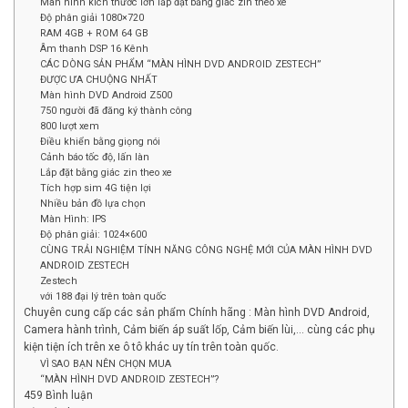
Màn hình kích thước lớn lắp đặt bằng giác zin theo xe
Độ phân giải 1080×720
RAM 4GB + ROM 64 GB
Âm thanh DSP 16 Kênh
CÁC DÒNG SẢN PHẨM “MÀN HÌNH DVD ANDROID ZESTECH”
ĐƯỢC ƯA CHUỘNG NHẤT
Màn hình DVD Android Z500
750 người đã đăng ký thành công
800 lượt xem
Điều khiển bằng giọng nói
Cảnh báo tốc độ, lấn làn
Lắp đặt bằng giác zin theo xe
Tích hợp sim 4G tiện lợi
Nhiều bản đồ lựa chọn
Màn Hình: IPS
Độ phân giải: 1024×600
CÙNG TRẢI NGHIỆM TÍNH NĂNG CÔNG NGHỆ MỚI CỦA MÀN HÌNH DVD
ANDROID ZESTECH
Zestech
với 188 đại lý trên toàn quốc
Chuyên cung cấp các sản phẩm Chính hãng : Màn hình DVD Android,
Camera hành trình, Cảm biến áp suất lốp, Cảm biến lùi,… cùng các phụ
kiện tiện ích trên xe ô tô khác uy tín trên toàn quốc.
VÌ SAO BẠN NÊN CHỌN MUA
“MÀN HÌNH DVD ANDROID ZESTECH”?
459 Bình luận