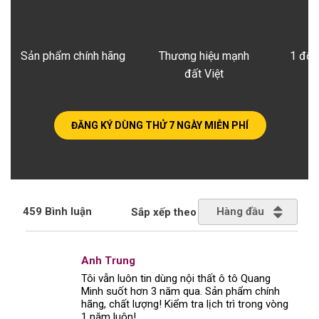
Sản phẩm chính hãng
Thương hiệu mạnh
1 đổi
đất Việt
ĐĂNG KÝ DÙNG THỬ 7 NGÀY MIỄN PHÍ
Hàng đầu
459 Bình luận
Sắp xếp theo
Anh Trung
Tôi vẫn luôn tin dùng nội thất ô tô Quang
Minh suốt hơn 3 năm qua. Sản phẩm chính
hãng, chất lượng! Kiểm tra lịch trì trong vòng
1 năm luôn!