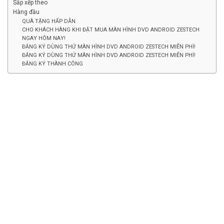
Sắp xếp theo
Hàng đầu
QUÀ TẶNG HẤP DẪN
CHO KHÁCH HÀNG KHI ĐẶT MUA MÀN HÌNH DVD ANDROID ZESTECH
NGAY HÔM NAY!
ĐĂNG KÝ DÙNG THỬ MÀN HÌNH DVD ANDROID ZESTECH MIỄN PHÍ!
ĐĂNG KÝ DÙNG THỬ MÀN HÌNH DVD ANDROID ZESTECH MIỄN PHÍ!
ĐĂNG KÝ THÀNH CÔNG