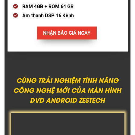
RAM 4GB + ROM 64 GB
Âm thanh DSP 16 Kênh
NHẬN BÁO GIÁ NGAY
CÙNG TRẢI NGHIỆM TÍNH NĂNG
CÔNG NGHỆ MỚI CỦA MÀN HÌNH
DVD ANDROID ZESTECH