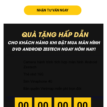
NHẬN TƯ VẤN NGAY
QUÀ TẶNG HẤP DẪN
CHO KHÁCH HÀNG KHI ĐẶT MUA MÀN HÌNH
DVD ANDROID ZESTECH NGAY HÔM NAY!
Camera hành trình tích hợp màn hình Android
Zestech
Thẻ nhớ 16G
Sim Vinaphone 4G
Bản quyền Vietmap miễn phí trọn đời
00
00
00
00