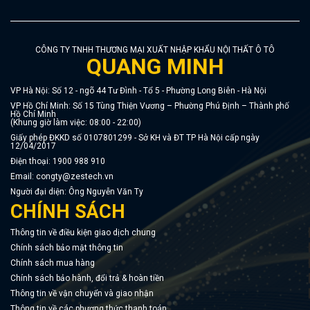
CÔNG TY TNHH THƯƠNG MẠI XUẤT NHẬP KHẨU NỘI THẤT Ô TÔ
QUANG MINH
VP Hà Nội: Số 12 - ngõ 44 Tư Đình - Tổ 5 - Phường Long Biên - Hà Nội
VP Hồ Chí Minh: Số 15 Tùng Thiện Vương – Phường Phú Định – Thành phố
Hồ Chí Minh
(Khung giờ làm việc: 08:00 - 22:00)
Giấy phép ĐKKD số 0107801299 - Sở KH và ĐT TP Hà Nội cấp ngày
12/04/2017
Điện thoại:
1900 988 910
Email:
congty@zestech.vn
Người đại diện: Ông Nguyễn Văn Ty
CHÍNH SÁCH
Thông tin về điều kiện giao dịch chung
Chính sách bảo mật thông tin
Chính sách mua hàng
Chính sách bảo hành, đổi trả & hoàn tiền
Thông tin về vận chuyển và giao nhận
Thông tin về các phương thức thanh toán