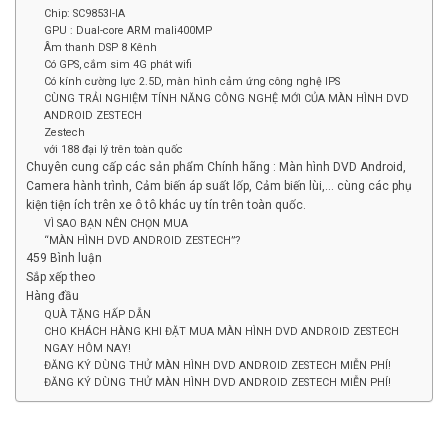
Chip: SC9853I-IA
GPU : Dual-core ARM mali400MP
Âm thanh DSP 8 Kênh
Có GPS, cắm sim 4G phát wifi
Có kính cường lực 2.5D, màn hình cảm ứng công nghệ IPS
CÙNG TRẢI NGHIỆM TÍNH NĂNG CÔNG NGHỆ MỚI CỦA MÀN HÌNH DVD
ANDROID ZESTECH
Zestech
với 188 đại lý trên toàn quốc
Chuyên cung cấp các sản phẩm Chính hãng : Màn hình DVD Android,
Camera hành trình, Cảm biến áp suất lốp, Cảm biến lùi,… cùng các phụ
kiện tiện ích trên xe ô tô khác uy tín trên toàn quốc.
VÌ SAO BẠN NÊN CHỌN MUA
“MÀN HÌNH DVD ANDROID ZESTECH”?
459 Bình luận
Sắp xếp theo
Hàng đầu
QUÀ TẶNG HẤP DẪN
CHO KHÁCH HÀNG KHI ĐẶT MUA MÀN HÌNH DVD ANDROID ZESTECH
NGAY HÔM NAY!
ĐĂNG KÝ DÙNG THỬ MÀN HÌNH DVD ANDROID ZESTECH MIỄN PHÍ!
ĐĂNG KÝ DÙNG THỬ MÀN HÌNH DVD ANDROID ZESTECH MIỄN PHÍ!