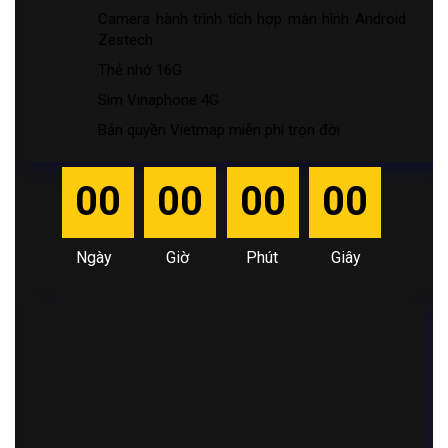
Camera hành trình tích hợp màn hình Android
Zestech
Thẻ nhớ 16G
Sim Vinaphone 4G
Bản quyền Vietmap miễn phí trọn đời
00
00
00
00
Ngày
Giờ
Phút
Giây