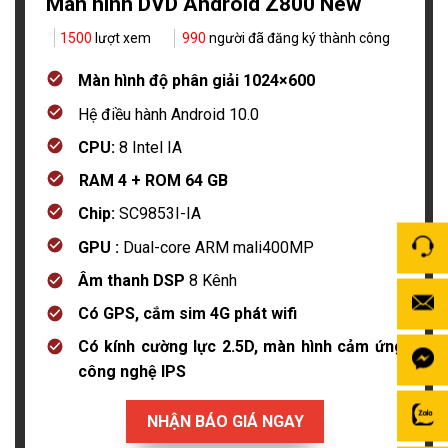
Màn hình DVD Android Z800 New
1500
lượt xem
990
người đã đăng ký thành công
Màn hình độ phân giải 1024×600
Hệ điều hành Android 10.0
CPU:
8 Intel IA
RAM 4 + ROM 64 GB
Chip:
SC9853I-IA
GPU :
Dual-core ARM mali400MP
Âm thanh DSP
8 Kênh
Có GPS, cắm sim 4G phát wifi
Có kính cường lực 2.5D, màn hình cảm ứng
công nghệ IPS
NHẬN BÁO GIÁ NGAY