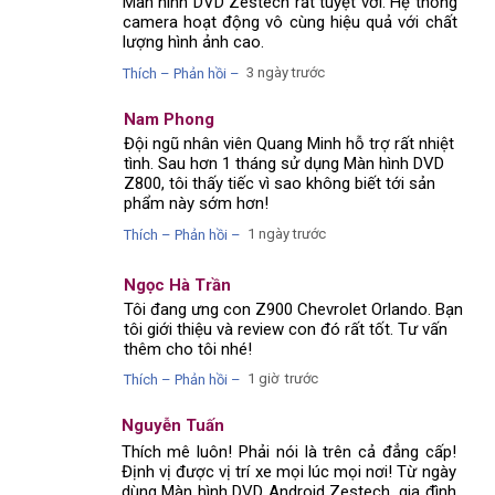
Màn hình DVD Zestech rất tuyệt vời. Hệ thống
camera hoạt động vô cùng hiệu quả với chất
lượng hình ảnh cao.
3 ngày trước
Thích – Phản hồi –
Nam Phong
Đội ngũ nhân viên Quang Minh hỗ trợ rất nhiệt
tình. Sau hơn 1 tháng sử dụng Màn hình DVD
Z800, tôi thấy tiếc vì sao không biết tới sản
phẩm này sớm hơn!
1 ngày trước
Thích – Phản hồi –
Ngọc Hà Trần
Tôi đang ưng con Z900 Chevrolet Orlando. Bạn
tôi giới thiệu và review con đó rất tốt. Tư vấn
thêm cho tôi nhé!
1 giờ trước
Thích – Phản hồi –
Nguyễn Tuấn
Thích mê luôn! Phải nói là trên cả đẳng cấp!
Định vị được vị trí xe mọi lúc mọi nơi! Từ ngày
dùng Màn hình DVD Android Zestech, gia đình