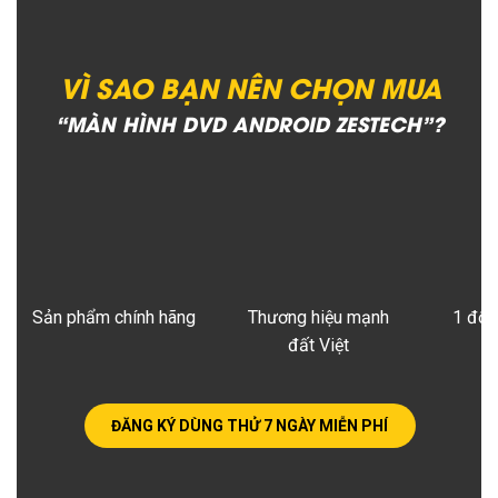
VÌ SAO BẠN NÊN CHỌN MUA
“MÀN HÌNH DVD ANDROID ZESTECH”?
Sản phẩm chính hãng
Thương hiệu mạnh
1 đổi
đất Việt
ĐĂNG KÝ DÙNG THỬ 7 NGÀY MIỄN PHÍ