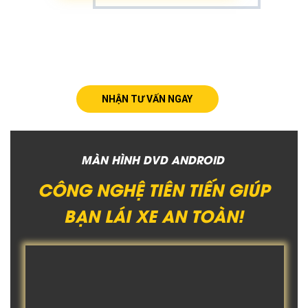
NHẬN TƯ VẤN NGAY
MÀN HÌNH DVD ANDROID
CÔNG NGHỆ TIÊN TIẾN GIÚP
BẠN LÁI XE AN TOÀN!