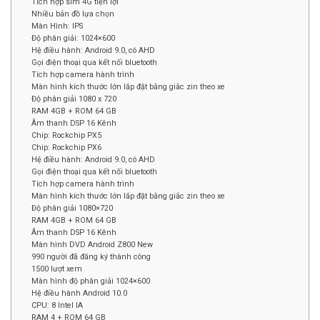
Tích hợp sim 4G tiện lợi
Nhiều bản đồ lựa chọn
Màn Hình: IPS
Độ phân giải: 1024×600
Hệ điều hành: Android 9.0, có AHD
Gọi điện thoại qua kết nối bluetooth
Tích hợp camera hành trình
Màn hình kích thước lớn lắp đặt bằng giắc zin theo xe
Độ phân giải 1080 x 720
RAM 4GB + ROM 64 GB
Âm thanh DSP 16 Kênh
Chip: Rockchip PX5
Chip: Rockchip PX6
Hệ điều hành: Android 9.0, có AHD
Gọi điện thoại qua kết nối bluetooth
Tích hợp camera hành trình
Màn hình kích thước lớn lắp đặt bằng giắc zin theo xe
Độ phân giải 1080×720
RAM 4GB + ROM 64 GB
Âm thanh DSP 16 Kênh
Màn hình DVD Android Z800 New
990 người đã đăng ký thành công
1500 lượt xem
Màn hình độ phân giải 1024×600
Hệ điều hành Android 10.0
CPU: 8 Intel IA
RAM 4 + ROM 64 GB