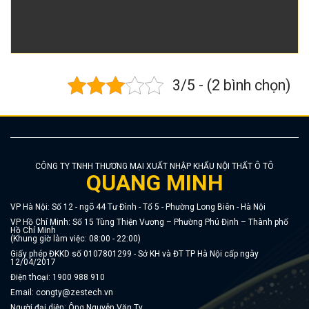
3/5 - (2 bình chọn)
CÔNG TY TNHH THƯƠNG MẠI XUẤT NHẬP KHẨU NỘI THẤT Ô TÔ
QUANG MINH
VP Hà Nội: Số 12 - ngõ 44 Tư Đình - Tổ 5 - Phường Long Biên - Hà Nội
VP Hồ Chí Minh: Số 15 Tùng Thiện Vương – Phường Phú Định – Thành phố
Hồ Chí Minh
(Khung giờ làm việc: 08:00 - 22:00)
Giấy phép ĐKKD số 0107801299 - Sở KH và ĐT TP Hà Nội cấp ngày
12/04/2017
Điện thoại:
1900 988 910
Email:
congty@zestech.vn
Người đại diện: Ông Nguyễn Văn Ty