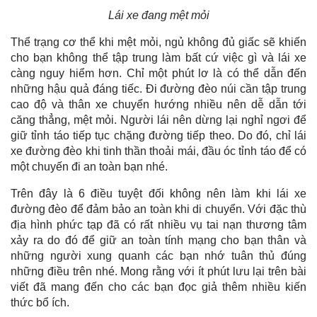
Lái xe đang mệt mỏi
Thể trạng cơ thể khi mệt mỏi, ngủ không đủ giấc sẽ khiến
cho bạn không thể tập trung làm bất cứ việc gì và lái xe
càng nguy hiểm hơn. Chỉ một phút lơ là có thể dẫn đến
những hậu quả đáng tiếc. Đi đường đèo núi cần tập trung
cao độ và thân xe chuyển hướng nhiều nên dễ dẫn tới
căng thẳng, mệt mỏi. Người lái nên dừng lại nghỉ ngơi để
giữ tỉnh táo tiếp tục chặng đường tiếp theo. Do đó, chỉ lái
xe đường đèo khi tinh thần thoải mái, đầu óc tỉnh táo để có
một chuyến đi an toàn bạn nhé.
Trên đây là 6 điều tuyệt đối không nên làm khi lái xe
đường đèo để đảm bảo an toàn khi di chuyển. Với đặc thù
địa hình phức tạp đã có rất nhiều vụ tai nạn thương tâm
xảy ra do đó để giữ an toàn tính mạng cho bạn thân và
những người xung quanh các bạn nhớ tuân thủ đúng
những điều trên nhé. Mong rằng với ít phút lưu lại trên bài
viết đã mang đến cho các bạn đọc giả thêm nhiều kiến
thức bổ ích.