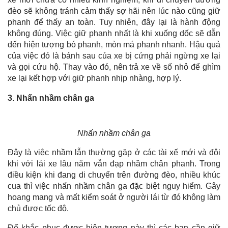
đèo sẽ không tránh cảm thấy sợ hãi nên lúc nào cũng giữ
phanh để thấy an toàn. Tuy nhiên, đây lại là hành động
không đúng. Việc giữ phanh nhất là khi xuống dốc sẽ dẫn
đến hiện tượng bó phanh, mòn má phanh nhanh. Hậu quả
của việc đó là bánh sau của xe bị cứng phải ngừng xe lại
và gọi cứu hộ. Thay vào đó, nên trả xe về số nhỏ để ghìm
xe lại kết hợp với giữ phanh nhịp nhàng, hợp lý.
3. Nhấn nhầm chân ga
Nhấn nhầm chân ga
Đây là việc nhầm lẫn thường gặp ở các tài xế mới và đôi
khi với lái xe lâu năm vẫn đạp nhầm chân phanh. Trong
điều kiện khi đang di chuyển trên đường đèo, nhiều khúc
cua thì việc nhấn nhầm chân ga đặc biệt nguy hiểm. Gây
hoang mang và mất kiểm soát ở người lái từ đó không làm
chủ được tốc độ.
Để khắc phục được hiện tượng này thì các bạn cần giữ