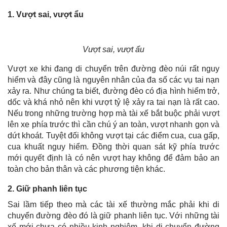
1. Vượt sai, vượt ẩu
Vượt sai, vượt ẩu
Vượt xe khi đang di chuyển trên đường đèo núi rất nguy
hiểm và đây cũng là nguyên nhân của đa số các vụ tai nạn
xảy ra. Như chúng ta biết, đường đèo có địa hình hiểm trở,
dốc và khá nhỏ nên khi vượt tỷ lệ xảy ra tai nạn là rất cao.
Nếu trong những trường hợp mà tài xế bắt buộc phải vượt
lên xe phía trước thì cần chú ý an toàn, vượt nhanh gọn và
dứt khoát. Tuyệt đối không vượt tại các điểm cua, cua gấp,
cua khuất nguy hiểm. Đồng thời quan sát kỹ phía trước
mới quyết định là có nên vượt hay không để đảm bảo an
toàn cho bản thân và các phương tiện khác.
2. Giữ phanh liên tục
Sai lầm tiếp theo mà các tài xế thường mắc phải khi di
chuyển đường đèo đó là giữ phanh liên tục. Với những tài
xế mới chưa có nhiều kinh nghiệm, khi di chuyển đường