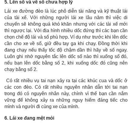
5. Lên số và về số chưa hợp lý
Lái xe đường đèo là lúc phô diễn tài năng và kỹ thuật lái
của tài xế. Với những người lái xe lâu năm thì việc di
chuyển sẽ không quá khó khăn nhưng với các tài xế mới
thì ngược lại. Với địa hình nhiều dốc đứng thì các bạn cần
chọn chế độ lái và số phù hợp. Ví dụ như trước khi lên dốc
cần cho xe về số, giữ đều tay ga khi chạy. Đồng thời khi
đang chạy nếu thấy tốc độ chậm dần thì hãy về số ngay.
Luôn ghi nhớ nguyên tắc lên dốc số nào thì xuống số đó,
nếu bạn lên dốc bằng số 2, khi xuống dốc đó cũng nên
chạy bằng số 2.
Có rất nhiều vụ tai nạn xảy ra tại các khúc cua và dốc ở
các con đèo. Có rất nhiều nguyên nhân dẫn tới tai nạn
trong đó có nguyên nhân này, chính vì thế bạn cần nắm
vững để không xảy ra những nguy hiểm đáng tiếc cho
mình và người đi cùng xe của mình.
6. Lái xe đang mệt mỏi