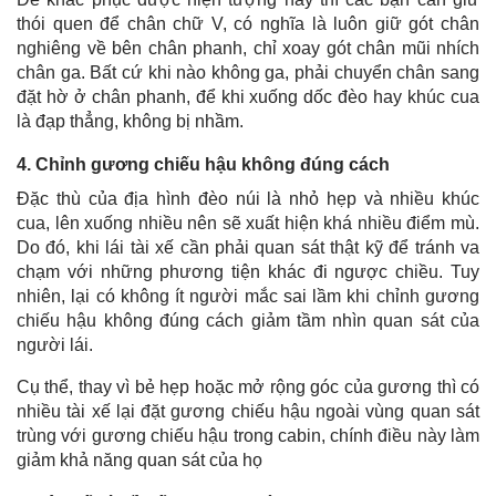
thói quen để chân chữ V, có nghĩa là luôn giữ gót chân
nghiêng về bên chân phanh, chỉ xoay gót chân mũi nhích
chân ga. Bất cứ khi nào không ga, phải chuyển chân sang
đặt hờ ở chân phanh, để khi xuống dốc đèo hay khúc cua
là đạp thẳng, không bị nhầm.
4. Chỉnh gương chiếu hậu không đúng cách
Đặc thù của địa hình đèo núi là nhỏ hẹp và nhiều khúc
cua, lên xuống nhiều nên sẽ xuất hiện khá nhiều điểm mù.
Do đó, khi lái tài xế cần phải quan sát thật kỹ để tránh va
chạm với những phương tiện khác đi ngược chiều. Tuy
nhiên, lại có không ít người mắc sai lầm khi chỉnh gương
chiếu hậu không đúng cách giảm tầm nhìn quan sát của
người lái.
Cụ thể, thay vì bẻ hẹp hoặc mở rộng góc của gương thì có
nhiều tài xế lại đặt gương chiếu hậu ngoài vùng quan sát
trùng với gương chiếu hậu trong cabin, chính điều này làm
giảm khả năng quan sát của họ