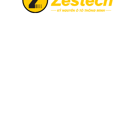
ồng hồ taplo đo tốc độ
h thước lớn nhất so với các hướng dẫn khác. Nó được thiết kế 
đánh số rõ ràng. Chức năng chính của loại đồng hồ này là thông
ốc độ với hiển thị vận tốc xe dưới dạng km/h. Trong khi, đối vớ
 sẽ được cài đặt thêm tốc độ đo theo đơn vị dặm/giờ (mph).
hiển thị thông tin về quãng đường mà xe đã từng chạy, được ch
n đầu tiên lăn bánh.
n trên một hành trình. Nhờ vào thông số này, người dùng sẽ c