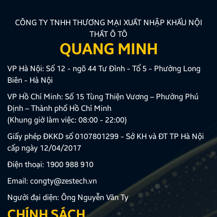
CÔNG TY TNHH THƯƠNG MẠI XUẤT NHẬP KHẨU NỘI
THẤT Ô TÔ
QUANG MINH
VP Hà Nội: Số 12 - ngõ 44 Tư Đình - Tổ 5 - Phường Long
Biên - Hà Nội
VP Hồ Chí Minh: Số 15 Tùng Thiện Vương – Phường Phú
Định – Thành phố Hồ Chí Minh
(Khung giờ làm việc: 08:00 - 22:00)
Giấy phép ĐKKD số 0107801299 - Sở KH và ĐT TP Hà Nội
cấp ngày 12/04/2017
Điện thoại:
1900 988 910
Email:
congty@zestech.vn
Người đại diện: Ông Nguyễn Văn Ty
CHÍNH SÁCH