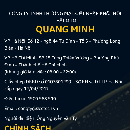
CÔNG TY TNHH THƯƠNG MẠI XUẤT NHẬP KHẨU NỘI
THẤT Ô TÔ
QUANG MINH
VP Hà Nội: Số 12 - ngõ 44 Tư Đình - Tổ 5 - Phường Long
Biên - Hà Nội
VP Hồ Chí Minh: Số 15 Tùng Thiện Vương – Phường Phú
Định – Thành phố Hồ Chí Minh
(Khung giờ làm việc: 08:00 - 22:00)
Giấy phép ĐKKD số 0107801299 - Sở KH và ĐT TP Hà Nội
cấp ngày 12/04/2017
Điện thoại:
1900 988 910
Email:
congty@zestech.vn
Người đại diện: Ông Nguyễn Văn Ty
CHÍNH SÁCH