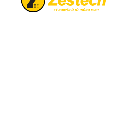
e & sim 4G tốc độ cao
Zestech ra mắt Camera
Zestech chính thức triển khai
6, khi chọn mua Zestech tặng
Thị trường công nghệ ô tô vừ
02 năm và sim 4G tốc độ cao.
sự xuất hiện của Camera hàn
Không giấu giếm tham vọng đ
minh siêu nét 2026“, siêu ph