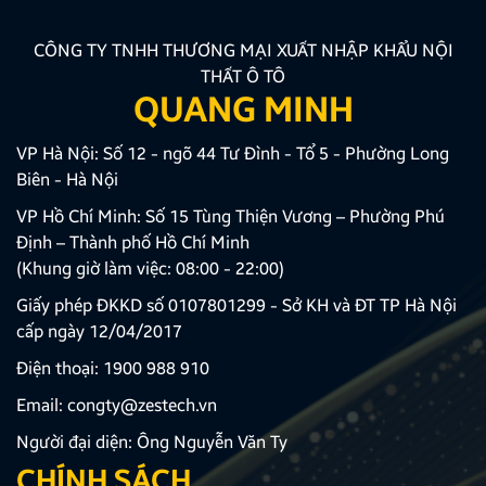
CÔNG TY TNHH THƯƠNG MẠI XUẤT NHẬP KHẨU NỘI
THẤT Ô TÔ
QUANG MINH
VP Hà Nội: Số 12 - ngõ 44 Tư Đình - Tổ 5 - Phường Long
Biên - Hà Nội
VP Hồ Chí Minh: Số 15 Tùng Thiện Vương – Phường Phú
Định – Thành phố Hồ Chí Minh
(Khung giờ làm việc: 08:00 - 22:00)
Giấy phép ĐKKD số 0107801299 - Sở KH và ĐT TP Hà Nội
cấp ngày 12/04/2017
Điện thoại:
1900 988 910
Email:
congty@zestech.vn
Người đại diện: Ông Nguyễn Văn Ty
CHÍNH SÁCH