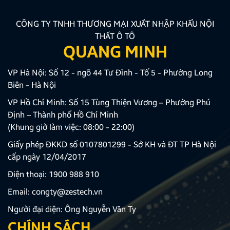
CÔNG TY TNHH THƯƠNG MẠI XUẤT NHẬP KHẨU NỘI
THẤT Ô TÔ
QUANG MINH
VP Hà Nội: Số 12 - ngõ 44 Tư Đình - Tổ 5 - Phường Long
Biên - Hà Nội
VP Hồ Chí Minh: Số 15 Tùng Thiện Vương – Phường Phú
Định – Thành phố Hồ Chí Minh
(Khung giờ làm việc: 08:00 - 22:00)
Giấy phép ĐKKD số 0107801299 - Sở KH và ĐT TP Hà Nội
cấp ngày 12/04/2017
Điện thoại:
1900 988 910
Email:
congty@zestech.vn
Người đại diện: Ông Nguyễn Văn Ty
CHÍNH SÁCH