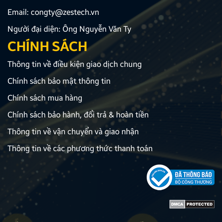
Email:
congty@zestech.vn
Người đại diện: Ông Nguyễn Văn Ty
CHÍNH SÁCH
Thông tin về điều kiện giao dịch chung
Chính sách bảo mật thông tin
Chính sách mua hàng
Chính sách bảo hành, đổi trả & hoàn tiền
Thông tin về vận chuyển và giao nhận
Thông tin về các phương thức thanh toán