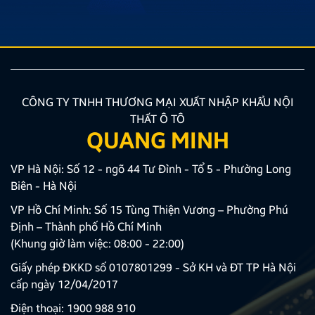
Tìm hiểu thêm
CÔNG TY TNHH THƯƠNG MẠI XUẤT NHẬP KHẨU NỘI
THẤT Ô TÔ
QUANG MINH
VP Hà Nội: Số 12 - ngõ 44 Tư Đình - Tổ 5 - Phường Long
Biên - Hà Nội
VP Hồ Chí Minh: Số 15 Tùng Thiện Vương – Phường Phú
Định – Thành phố Hồ Chí Minh
(Khung giờ làm việc: 08:00 - 22:00)
Giấy phép ĐKKD số 0107801299 - Sở KH và ĐT TP Hà Nội
cấp ngày 12/04/2017
Điện thoại:
1900 988 910