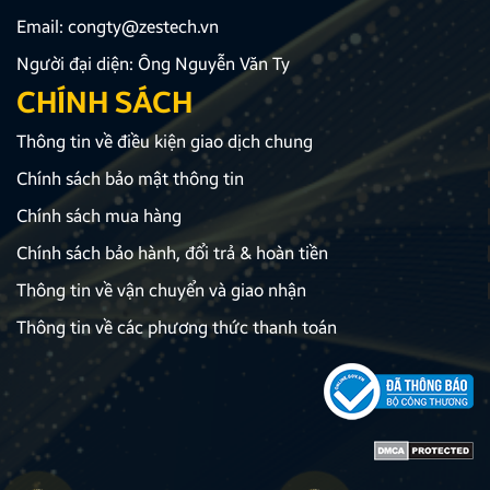
Email:
congty@zestech.vn
Người đại diện: Ông Nguyễn Văn Ty
CHÍNH SÁCH
Thông tin về điều kiện giao dịch chung
Chính sách bảo mật thông tin
Chính sách mua hàng
Chính sách bảo hành, đổi trả & hoàn tiền
Thông tin về vận chuyển và giao nhận
Thông tin về các phương thức thanh toán