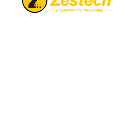
e & sim 4G tốc độ cao
Zestech ra mắt Camera
Zestech chính thức triển khai
6, khi chọn mua Zestech tặng
Thị trường công nghệ ô tô vừ
02 năm và sim 4G tốc độ cao.
sự xuất hiện của Camera hàn
Không giấu giếm tham vọng đ
minh siêu nét 2026“, siêu ph