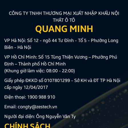
CÔNG TY TNHH THƯƠNG MẠI XUẤT NHẬP KHẨU NỘI
THẤT Ô TÔ
QUANG MINH
VP Hà Nội: Số 12 - ngõ 44 Tư Đình - Tổ 5 - Phường Long
Biên - Hà Nội
VP Hồ Chí Minh: Số 15 Tùng Thiện Vương – Phường Phú
Định – Thành phố Hồ Chí Minh
(Khung giờ làm việc: 08:00 - 22:00)
Giấy phép ĐKKD số 0107801299 - Sở KH và ĐT TP Hà Nội
cấp ngày 12/04/2017
Điện thoại:
1900 988 910
Email:
congty@zestech.vn
Người đại diện: Ông Nguyễn Văn Ty
CHÍNH SÁCH