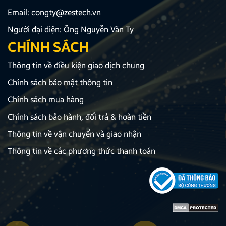
Email:
congty@zestech.vn
Người đại diện: Ông Nguyễn Văn Ty
CHÍNH SÁCH
Thông tin về điều kiện giao dịch chung
Chính sách bảo mật thông tin
Chính sách mua hàng
Chính sách bảo hành, đổi trả & hoàn tiền
Thông tin về vận chuyển và giao nhận
Thông tin về các phương thức thanh toán