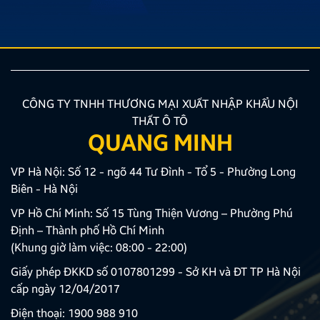
Tìm hiểu thêm
CÔNG TY TNHH THƯƠNG MẠI XUẤT NHẬP KHẨU NỘI
THẤT Ô TÔ
QUANG MINH
VP Hà Nội: Số 12 - ngõ 44 Tư Đình - Tổ 5 - Phường Long
Biên - Hà Nội
VP Hồ Chí Minh: Số 15 Tùng Thiện Vương – Phường Phú
Định – Thành phố Hồ Chí Minh
(Khung giờ làm việc: 08:00 - 22:00)
Giấy phép ĐKKD số 0107801299 - Sở KH và ĐT TP Hà Nội
cấp ngày 12/04/2017
Điện thoại:
1900 988 910