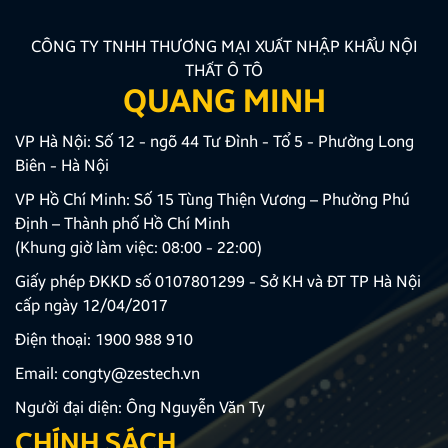
CÔNG TY TNHH THƯƠNG MẠI XUẤT NHẬP KHẨU NỘI
THẤT Ô TÔ
QUANG MINH
VP Hà Nội: Số 12 - ngõ 44 Tư Đình - Tổ 5 - Phường Long
Biên - Hà Nội
VP Hồ Chí Minh: Số 15 Tùng Thiện Vương – Phường Phú
Định – Thành phố Hồ Chí Minh
(Khung giờ làm việc: 08:00 - 22:00)
Giấy phép ĐKKD số 0107801299 - Sở KH và ĐT TP Hà Nội
cấp ngày 12/04/2017
Điện thoại:
1900 988 910
Email:
congty@zestech.vn
Người đại diện: Ông Nguyễn Văn Ty
CHÍNH SÁCH