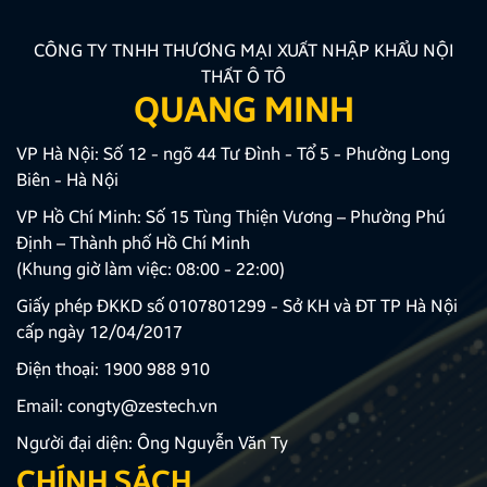
CÔNG TY TNHH THƯƠNG MẠI XUẤT NHẬP KHẨU NỘI
THẤT Ô TÔ
QUANG MINH
VP Hà Nội: Số 12 - ngõ 44 Tư Đình - Tổ 5 - Phường Long
Biên - Hà Nội
VP Hồ Chí Minh: Số 15 Tùng Thiện Vương – Phường Phú
Định – Thành phố Hồ Chí Minh
(Khung giờ làm việc: 08:00 - 22:00)
Giấy phép ĐKKD số 0107801299 - Sở KH và ĐT TP Hà Nội
cấp ngày 12/04/2017
Điện thoại:
1900 988 910
Email:
congty@zestech.vn
Người đại diện: Ông Nguyễn Văn Ty
CHÍNH SÁCH