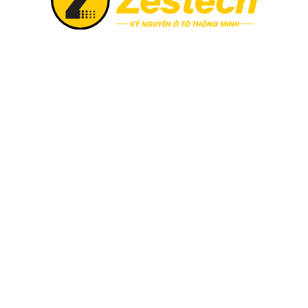
e & sim 4G tốc độ cao
Zestech ra mắt Camera
Zestech chính thức triển khai
6, khi chọn mua Zestech tặng
Thị trường công nghệ ô tô vừ
02 năm và sim 4G tốc độ cao.
sự xuất hiện của Camera hàn
Không giấu giếm tham vọng đ
minh siêu nét 2026“, siêu ph