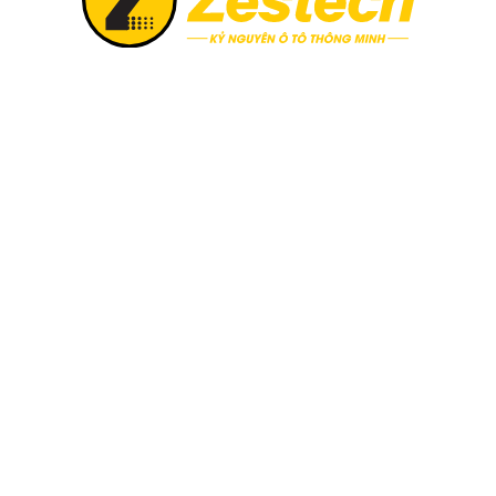
e & sim 4G tốc độ cao
Zestech ra mắt Camera
Zestech chính thức triển khai
6, khi chọn mua Zestech tặng
Thị trường công nghệ ô tô vừ
02 năm và sim 4G tốc độ cao.
sự xuất hiện của Camera hàn
Không giấu giếm tham vọng đ
minh siêu nét 2026“, siêu ph