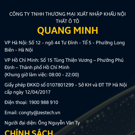
CÔNG TY TNHH THƯƠNG MẠI XUẤT NHẬP KHẨU NỘI
THẤT Ô TÔ
QUANG MINH
VP Hà Nội: Số 12 - ngõ 44 Tư Đình - Tổ 5 - Phường Long
Biên - Hà Nội
VP Hồ Chí Minh: Số 15 Tùng Thiện Vương – Phường Phú
Định – Thành phố Hồ Chí Minh
(Khung giờ làm việc: 08:00 - 22:00)
Giấy phép ĐKKD số 0107801299 - Sở KH và ĐT TP Hà Nội
cấp ngày 12/04/2017
Điện thoại:
1900 988 910
Email:
congty@zestech.vn
Người đại diện: Ông Nguyễn Văn Ty
CHÍNH SÁCH