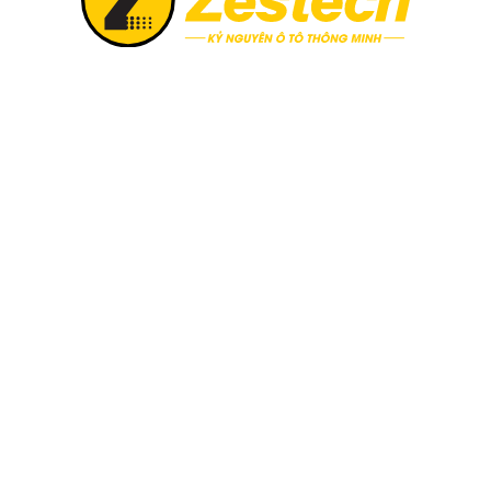
e & sim 4G tốc độ cao
Zestech ra mắt Camera
Zestech chính thức triển khai
6, khi chọn mua Zestech tặng
Thị trường công nghệ ô tô vừ
02 năm và sim 4G tốc độ cao.
sự xuất hiện của Camera hàn
Không giấu giếm tham vọng đ
minh siêu nét 2026“, siêu ph