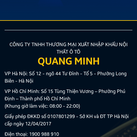
Tìm hiểu thêm
CÔNG TY TNHH THƯƠNG MẠI XUẤT NHẬP KHẨU NỘI
THẤT Ô TÔ
QUANG MINH
VP Hà Nội: Số 12 - ngõ 44 Tư Đình - Tổ 5 - Phường Long
Biên - Hà Nội
VP Hồ Chí Minh: Số 15 Tùng Thiện Vương – Phường Phú
Định – Thành phố Hồ Chí Minh
(Khung giờ làm việc: 08:00 - 22:00)
Giấy phép ĐKKD số 0107801299 - Sở KH và ĐT TP Hà Nội
cấp ngày 12/04/2017
Điện thoại:
1900 988 910