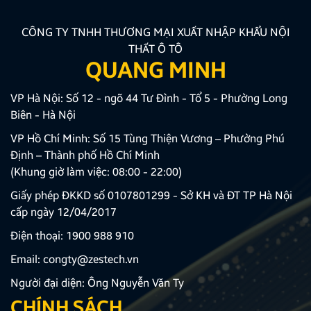
CÔNG TY TNHH THƯƠNG MẠI XUẤT NHẬP KHẨU NỘI
THẤT Ô TÔ
QUANG MINH
VP Hà Nội: Số 12 - ngõ 44 Tư Đình - Tổ 5 - Phường Long
Biên - Hà Nội
VP Hồ Chí Minh: Số 15 Tùng Thiện Vương – Phường Phú
Định – Thành phố Hồ Chí Minh
(Khung giờ làm việc: 08:00 - 22:00)
Giấy phép ĐKKD số 0107801299 - Sở KH và ĐT TP Hà Nội
cấp ngày 12/04/2017
Điện thoại:
1900 988 910
Email:
congty@zestech.vn
Người đại diện: Ông Nguyễn Văn Ty
CHÍNH SÁCH