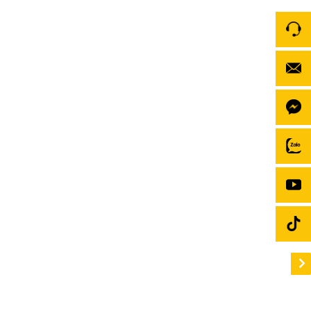
Top 5 Android Box cho xe hơi tốt nhất 2026
Bạn đang tìm kiếm Android Box cho xe hơi tốt nhất
hiện nay? Khám phá ngay Top 5 thương hiệu Android
Box ô tô đáng mua nhất: Zestech, Potech, Icar,
Gotech, Vietmap. Đánh giá chi tiết cấu hình, tính
năng thông minh giúp biến màn hình zin thành màn
hình Android mượt mà không mất […]