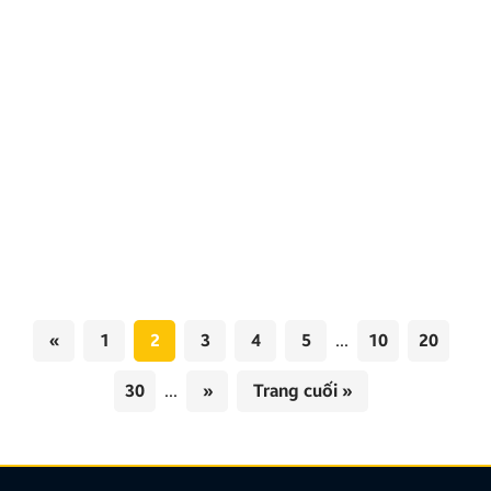
Những phụ kiện ô tô, đồ chơi xe hơi thiết yếu lái
mới cần biết 2026
Việc trang bị phụ kiện ô tô không chỉ đơn thuần là
làm đẹp cho không gian nội thất, mà còn là giải pháp
tối ưu giúp nâng cao trải nghiệm lái xe, đảm bảo an
toàn và thể hiện cá tính của chủ nhân. Giữa hàng
ngàn sản phẩm đang có mặt trên thị […]
«
1
2
3
4
5
...
10
20
30
...
»
Trang cuối »